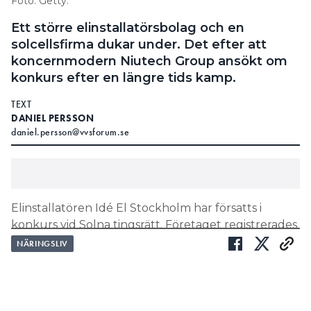
Foto: Getty.
Ett större elinstallatörsbolag och en
solcellsfirma dukar under. Det efter att
koncernmodern Niutech Group ansökt om
konkurs efter en längre tids kamp.
TEXT
DANIEL PERSSON
daniel.persson@vvsforum.se
Elinstallatören Idé El Stockholm har försatts i
konkurs vid Solna tingsrätt. Företaget registrerades
1989 och hade 24 anställda i slutet av 2024.
NÄRINGSLIV
LÄS OCKSÅ:
SOLJÄTTEN HADE 120 ANSTÄLLDA OCH DROG IN
KVARTS MILJARD – SEDAN GICK PROPPEN UR