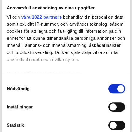
Ansvarsfull användning av dina uppgifter
Vi och
våra 1022 partners
behandlar din personliga data,
som t.ex. ditt IP-nummer, och använder teknologi såsom
REKOMMENDERADE ARTIKLAR
cookies för att lagra och få tillgång till information på din
enhet för att kunna tillhandahålla personliga annonser och
FÖR PRENUMERANTER
FÖR PRENU
innehåll, annons- och innehållsmätning, åskådarinsikter
och produktutveckling. Du kan själv välja vilka som får
använda din data och i vilka syften.
Med din tillåtelse skulle vi även vilja:
El- och
Byggkonkurserna
Assemblin 
solcellsbolag
minskar –
order från
Samla in information om din geografiska plats
Samtyckesval
med 40-tal
”Tydligt steg mot
värd 150 
Nödvändig
som kan ha en noggrannhet på upp till flera meter
anställda dras
återhämtning”
Identifiera din enhet genom att aktivt skanna den
med i
för specifika kännetecken (fingeravtryck)
koncernkollaps
Inställningar
Ta reda på mer om hur dina personliga uppgifter
behandlas och ställ in dina preferenser i
detaljsektionen
.
Statistik
Du kan ändra eller dra tillbaka ditt samtycke när som