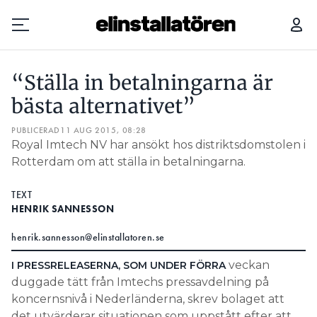
“STÄLLA IN BETALNINGARNA ÄR BÄSTA ALTERNATIVET”
“Ställa in betalningarna är
Prenumerera
bästa alternativet”
PUBLICERAD
Hantera prenumeration
11 AUG 2015, 08:28
Royal Imtech NV har ansökt hos distriktsdomstolen i
Rotterdam om att ställa in betalningarna.
Lediga jobb
TEXT
Annonsera
HENRIK SANNESSON
Läs E-tidningen
henrik.sannesson@elinstallatoren.se
veckan
I PRESSRELEASERNA, SOM UNDER FÖRRA
Om tidningen
duggade tätt från Imtechs pressavdelning på
Kontakt
koncernsnivå i Nederländerna, skrev bolaget att
Personuppgifter
det utvärderar situationen som uppstått efter att