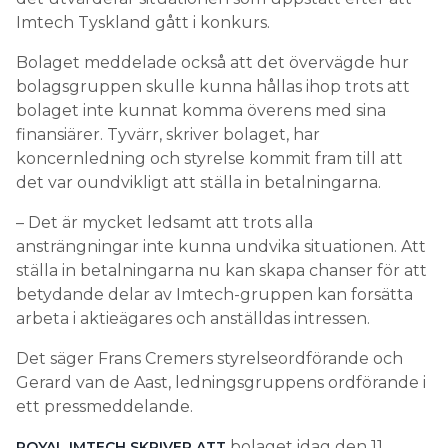
Imtech Tyskland gått i konkurs.
Search for:
Bolaget meddelade också att det övervägde hur
bolagsgruppen skulle kunna hållas ihop trots att
bolaget inte kunnat komma överens med sina
SEARCH
finansiärer. Tyvärr, skriver bolaget, har
koncernledning och styrelse kommit fram till att
det var oundvikligt att ställa in betalningarna.
– Det är mycket ledsamt att trots alla
ansträngningar inte kunna undvika situationen. Att
ställa in betalningarna nu kan skapa chanser för att
betydande delar av Imtech-gruppen kan forsätta
arbeta i aktieägares och anställdas intressen.
Det säger Frans Cremers styrelseordförande och
Gerard van de Aast, ledningsgruppens ordförande i
ett pressmeddelande.
bolaget idag den 11
ROYAL IMTECH SKRIVER ATT