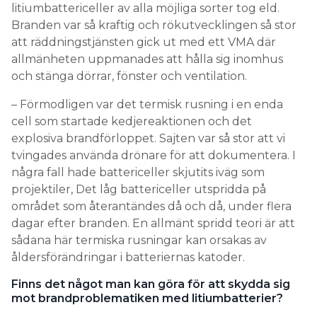
litiumbattericeller av alla möjliga sorter tog eld.
Branden var så kraftig och rökutvecklingen så stor
att räddningstjänsten gick ut med ett VMA där
allmänheten uppmanades att hålla sig inomhus
och stänga dörrar, fönster och ventilation.
– Förmodligen var det termisk rusning i en enda
cell som startade kedjereaktionen och det
explosiva brandförloppet. Sajten var så stor att vi
tvingades använda drönare för att dokumentera. I
några fall hade battericeller skjutits iväg som
projektiler, Det låg battericeller utspridda på
området som återantändes då och då, under flera
dagar efter branden. En allmänt spridd teori är att
sådana här termiska rusningar kan orsakas av
åldersförändringar i batteriernas katoder.
Finns det något man kan göra för att skydda sig
mot brandproblematiken med litiumbatterier?