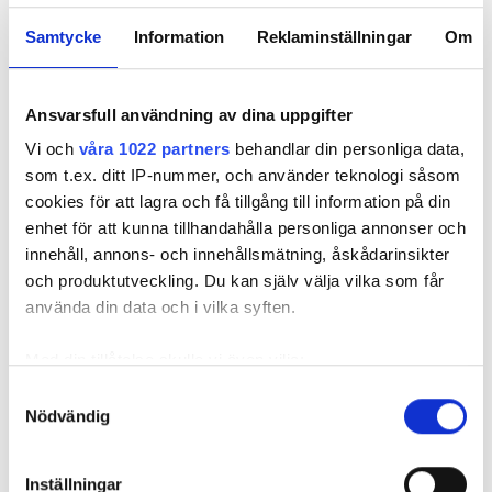
Ditt företag Attention TC AB har brand- och
olycksutredningar som främsta
Samtycke
Information
Reklaminställningar
Om
verksamhetsområde. Vilka är era främsta
uppdragsgivare?
Ansvarsfull användning av dina uppgifter
– Det är försäkringsbolag, elteknikföretag och
ibland polis som vi oftast gör uppdrag åt. Elbränder
Vi och
våra 1022 partners
behandlar din personliga data,
är så vanliga att det gett oss fullt upp i 25 års tid nu.
som t.ex. ditt IP-nummer, och använder teknologi såsom
Det är jag själv och min son, tidigare även min
cookies för att lagra och få tillgång till information på din
dotter, numera på ett större konsultföretag, som
enhet för att kunna tillhandahålla personliga annonser och
driver det här ”familjeföretaget”.
innehåll, annons- och innehållsmätning, åskådarinsikter
och produktutveckling. Du kan själv välja vilka som får
FARLIGA PRYLAR:
använda din data och i vilka syften.
UTTAG, CENTRALER OCH KABLAR – SÅ OFTA ORSAKAR
DE BRÄNDER
Med din tillåtelse skulle vi även vilja:
Att rota i brandrester i 25 år – blir inte det lite
Samla in information om din geografiska plats
Samtyckesval
tröttsamt i längden?
Nödvändig
som kan ha en noggrannhet på upp till flera meter
– Nej, även om det finns ett antal brandorsaker som
Identifiera din enhet genom att aktivt skanna den
är typiska och ofta återkommer så är den ena
för specifika kännetecken (fingeravtryck)
Inställningar