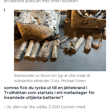
en säkrare plats än mitt inne i butiken.
I
Battericeller av litium-ion typ är ofta orsak till
svårsläckta elbränder. Foto: Michael Steen
somras fick du rycka ut till en jättebrand i
Trollhättan som startats i ett mellanlager för
insamlade uttjänta batterier?
– Jo, den var lite udda. 3 000 tunnor med