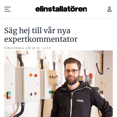
SÄG HEJ TILL VÅR NYA EXPERTKOMMENTATOR
Säg hej till vår nya
Prenumerera
expertkommentator
PUBLICERAD
Hantera prenumeration
4 APR 2018, 14:53
Lediga jobb
Annonsera
Läs E-tidningen
Om tidningen
Kontakt
Personuppgifter