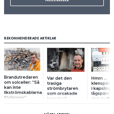
REKOMMENDERADE ARTIKLAR
FÖR PRENU
Brandutredaren
Var det den
Hmm …
om solceller: ”Så
trasiga
klenspänn
kan inte
strömbrytaren
i kapsling 
likströmskablarna
som orsakade
lågspännin
förläggas”
branden?
det godkä