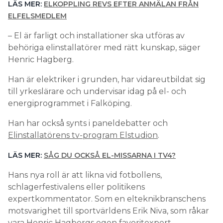
LÄS MER:
ELKOPPLING REVS EFTER ANMÄLAN FRÅN
ELFELSMEDLEM
– El är farligt och installationer ska utföras av
behöriga elinstallatörer med rätt kunskap, säger
Henric Hagberg.
Han är elektriker i grunden, har vidareutbildat sig
till yrkeslärare och undervisar idag på el- och
energiprogrammet i Falköping.
Han har också synts i paneldebatter och
Elinstallatörens tv-program Elstudion
.
LÄS MER:
SÅG DU OCKSÅ EL-MISSARNA I TV4?
Hans nya roll är att likna vid fotbollens,
schlagerfestivalens eller politikens
expertkommentator. Som en elteknikbranschens
motsvarighet till sportvärldens Erik Niva, som råkar
vara Henric Hagbergs egen favoritexpert.