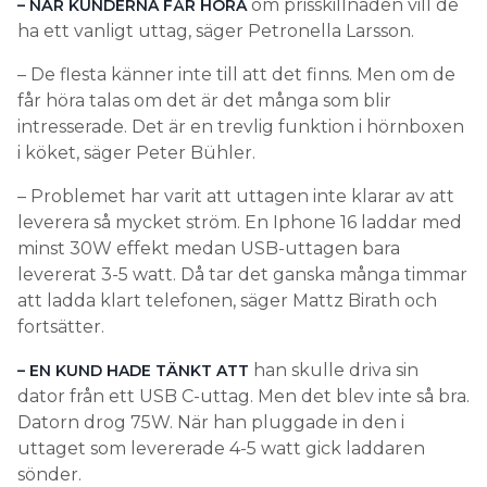
om prisskillnaden vill de
– NÄR KUNDERNA FÅR HÖRA
ha ett vanligt uttag, säger Petronella Larsson.
– De flesta känner inte till att det finns. Men om de
får höra talas om det är det många som blir
intresserade. Det är en trevlig funktion i hörnboxen
i köket, säger Peter Bühler.
– Problemet har varit att uttagen inte klarar av att
leverera så mycket ström. En Iphone 16 laddar med
minst 30W effekt medan USB-uttagen bara
levererat 3-5 watt. Då tar det ganska många timmar
att ladda klart telefonen, säger Mattz Birath och
fortsätter.
han skulle driva sin
– EN KUND HADE TÄNKT ATT
dator från ett USB C-uttag. Men det blev inte så bra.
Datorn drog 75W. När han pluggade in den i
uttaget som levererade 4-5 watt gick laddaren
sönder.