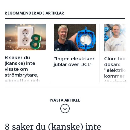
REKOMMENDERADE ARTIKLAR
8 saker du
”Ingen elektriker
Glöm bunt
(kanske) inte
jublar över DCL”
dosan:
visste om
”elektrike
strömbrytare,
kommer bl
vägguttag och
förvånade
dimrar
8 saker du (kanske) inte