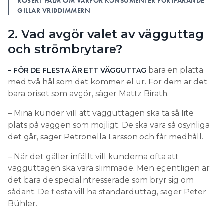
ROBERT PALM OM VARFÖR KONSUMENTER FORTFARANDE
GILLAR VRIDDIMMERN
2. Vad avgör valet av vägguttag
och strömbrytare?
bara en platta
– FÖR DE FLESTA ÄR ETT VÄGGUTTAG
med två hål som det kommer el ur. För dem är det
bara priset som avgör, säger Mattz Birath.
– Mina kunder vill att vägguttagen ska ta så lite
plats på väggen som möjligt. De ska vara så osynliga
det går, säger Petronella Larsson och får medhåll.
– När det gäller infällt vill kunderna ofta att
vägguttagen ska vara slimmade. Men egentligen är
det bara de specialintresserade som bryr sig om
sådant. De flesta vill ha standarduttag, säger Peter
Bühler.