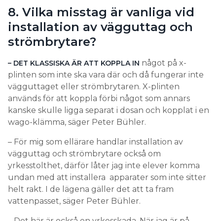
8. Vilka misstag är vanliga vid
installation av vägguttag och
strömbrytare?
något på x-
– DET KLASSISKA ÄR ATT KOPPLA IN
plinten som inte ska vara där och då fungerar inte
vägguttaget eller strömbrytaren. X-plinten
används för att koppla förbi något som annars
kanske skulle ligga separat i dosan och kopplat i en
wago-klämma, säger Peter Bühler.
– För mig som ellärare handlar installation av
vägguttag och strömbrytare också om
yrkesstolthet, därför låter jag inte elever komma
undan med att installera apparater som inte sitter
helt rakt. I de lägena gäller det att ta fram
vattenpasset, säger Peter Bühler.
– Det här är också en yrkesskada. När jag är på