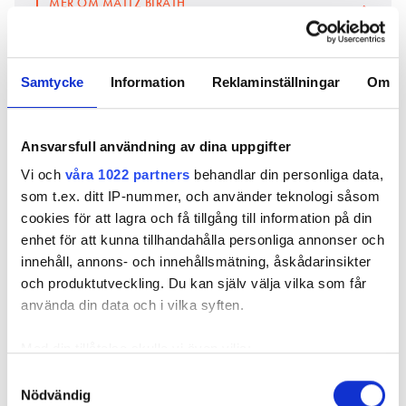
MER OM MATTZ BIRATH
”JAG JOBBAR MAX TVÅ TIMMAR PER KUND”
Samtycke
Information
Reklaminställningar
Om
Ansvarsfull användning av dina uppgifter
Vi och
våra 1022 partners
behandlar din personliga data,
som t.ex. ditt IP-nummer, och använder teknologi såsom
Petronella Larsson.
cookies för att lagra och få tillgång till information på din
PETRONELLA LARSSON, BRAVIDA
enhet för att kunna tillhandahålla personliga annonser och
HALMSTAD
innehåll, annons- och innehållsmätning, åskådarinsikter
och produktutveckling. Du kan själv välja vilka som får
Petronella Larsson arbetar som serviceelektriker på
använda din data och i vilka syften.
Bravida i Halmstad. Hon föreläser regelbundet för
blivande elektriker på utbildningar. Hon är aktiv i
Elektrikerförbundets avdelning Elqvinnorna och IN
Med din tillåtelse skulle vi även vilja:
och SEFs gemensamma satsning på jämställdhet
Samla in information om din geografiska plats
Samtyckesval
Upplyst. I jobbet på Bravida blandar hon uppdrag
Nödvändig
som kan ha en noggrannhet på upp till flera meter
inom felsökning och service med entreprenadjobb.