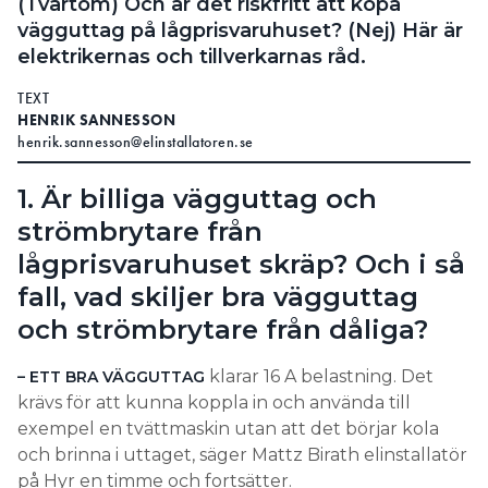
(Tvärtom) Och är det riskfritt att köpa
vägguttag på lågprisvaruhuset? (Nej) Här är
elektrikernas och tillverkarnas råd.
TEXT
HENRIK SANNESSON
henrik.sannesson@elinstallatoren.se
1. Är billiga vägguttag och
strömbrytare från
lågprisvaruhuset skräp? Och i så
fall, vad skiljer bra vägguttag
och strömbrytare från dåliga?
klarar 16 A belastning. Det
– ETT BRA VÄGGUTTAG
krävs för att kunna koppla in och använda till
exempel en tvättmaskin utan att det börjar kola
och brinna i uttaget, säger Mattz Birath elinstallatör
på Hyr en timme och fortsätter.