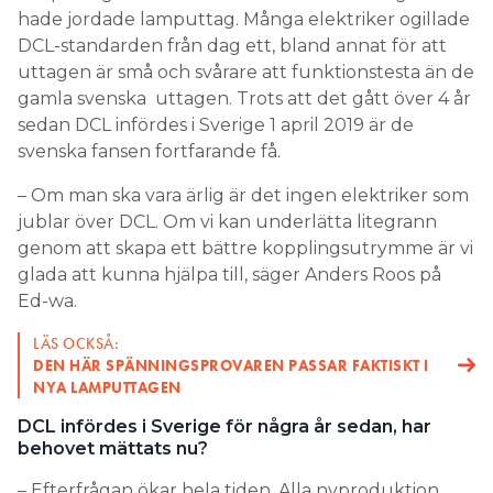
hade jordade lamputtag. Många elektriker ogillade
DCL-standarden från dag ett, bland annat för att
uttagen är små och svårare att funktionstesta än de
gamla svenska uttagen. Trots att det gått över 4 år
sedan DCL infördes i Sverige 1 april 2019 är de
svenska fansen fortfarande få.
– Om man ska vara ärlig är det ingen elektriker som
jublar över DCL. Om vi kan underlätta litegrann
genom att skapa ett bättre kopplingsutrymme är vi
glada att kunna hjälpa till, säger Anders Roos på
Ed-wa.
LÄS OCKSÅ:
DEN HÄR SPÄNNINGSPROVAREN PASSAR FAKTISKT I
NYA LAMPUTTAGEN
DCL infördes i Sverige för några år sedan, har
behovet mättats nu?
– Efterfrågan ökar hela tiden. Alla nyproduktion