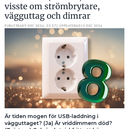
visste om strömbrytare,
vägguttag och dimrar
PUBLICERAD
9 DEC 2024, 05:27
| UPPDATERAD
10 DEC 2024
Är tiden mogen för USB-laddning i
vägguttaget? (Ja) Är vriddimmern död?