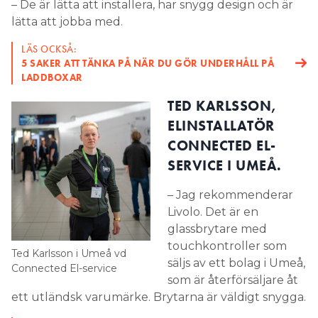
– De är lätta att installera, har snygg design och är
lätta att jobba med.
LÄS OCKSÅ:
5 SAKER ATT TÄNKA PÅ NÄR DU GÖR UNDERHÅLL PÅ
LADDBOXAR
TED KARLSSON,
ELINSTALLATÖR
CONNECTED EL-
SERVICE I UMEÅ.
– Jag rekommenderar
Livolo. Det är en
glassbrytare med
touchkontroller som
Ted Karlsson i Umeå vd
säljs av ett bolag i Umeå,
Connected El-service
som är återförsäljare åt
ett utländsk varumärke. Brytarna är väldigt snygga.