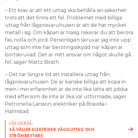
– Ett krav är att ett uttag ska behålla sin säkerhet
trots att det finns ett fel. Problemet med billiga
uttag från lågprisvaruhusen är att de har mycket
metall i sig. Om kåpan är trasig riskerar du att beröra
fas, nolla och jord. Personligen skruvar jag inte upp
uttag som inte har beröringsskydd när kåpan är
bortskruvad. Det är mitt ansvar om något skulle gå
fel, säger Mattz Birath.
– Det tar längre tid att installera uttag från
lågprisvaruhusen. De är kanske billiga att köpa in
men i min erfarenhet är de inte lika lätta att jobba
med eftersom de inte är lika väl utformade, säger
Petronella Larsson, elektriker på Bravida i
Halmstad.
LÄS OCKSÅ:
SÅ VÄLJER ELEKTRIKER VÄGGUTTAG OCH
STRÖMBRYTARE