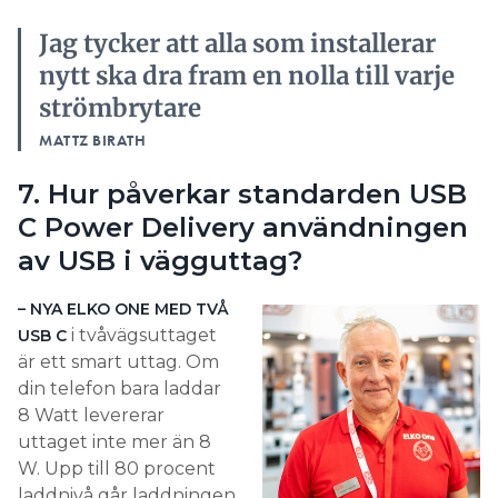
Jag tycker att alla som installerar
nytt ska dra fram en nolla till varje
strömbrytare
MATTZ BIRATH
7. Hur påverkar standarden USB
C Power Delivery användningen
av USB i vägguttag?
– NYA ELKO ONE MED TVÅ
i tvåvägsuttaget
USB C
är ett smart uttag. Om
din telefon bara laddar
8 Watt levererar
uttaget inte mer än 8
W. Upp till 80 procent
laddnivå går laddningen