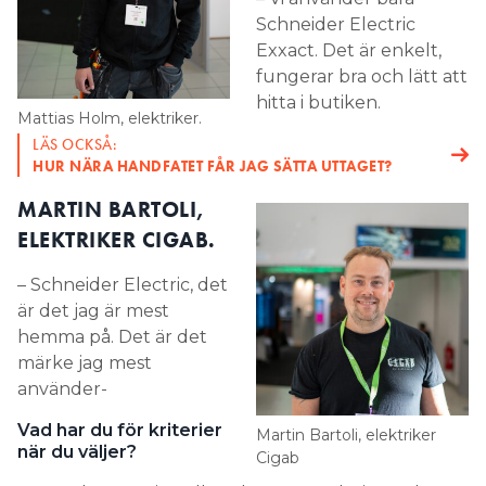
Schneider Electric
Exxact. Det är enkelt,
fungerar bra och lätt att
hitta i butiken.
Mattias Holm, elektriker.
LÄS OCKSÅ:
HUR NÄRA HANDFATET FÅR JAG SÄTTA UTTAGET?
MARTIN BARTOLI,
ELEKTRIKER CIGAB.
– Schneider Electric, det
är det jag är mest
hemma på. Det är det
märke jag mest
använder-
Vad har du för kriterier
Martin Bartoli, elektriker
när du väljer?
Cigab