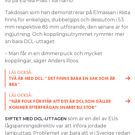
vd på Ed-wa Plast i Värnamo.
Takdosan som han demonstrerar på Elmässan i Kista
finns för enkelgips, dubbelgips och dessutom i 53
mm respektive 85 mm utförande, den senare är för
ingjutning. Och kopplingsutrymmet rymmer mer
än bara DCL-uttaget.
– Man får in en dimmerpuck och mycket
kopplingar, säger Anders Roos.
LÄS OCKSÅ:
TVÅ ÅR MED DCL: ”DET FINNS BARA EN SAK SOM ÄR
BRA”
LÄS OCKSÅ:
“NÄR FOLK FÖRSTÅR ATT DET ÄR DCL SOM GÄLLER
KOMMER EFTERFRÅGAN SNABBT BLI STOR”
som är en del av EUs
SYFTET MED DCL-UTTAGEN
lågspänningsdirektiv var att införa jordade
lamputtag. Problemet var bara att vi i Sverige redan