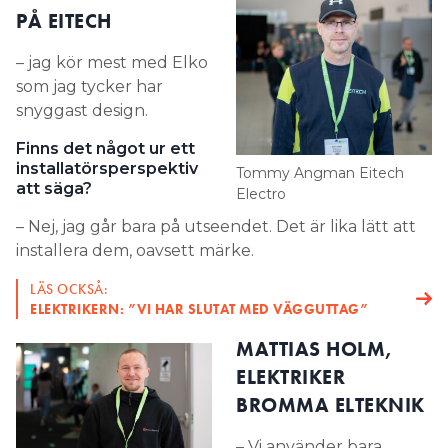
PÅ EITECH
– jag kör mest med Elko
som jag tycker har
snyggast design.
Finns det något ur ett
installatörsperspektiv
Tommy Angman Eitech
att säga?
Electro
– Nej, jag går bara på utseendet. Det är lika lätt att
installera dem, oavsett märke.
LÄS OCKSÅ:
ELEKTRIKERN: ”VI HAR SLUTAT MED VÄGGUTTAG”
MATTIAS HOLM,
ELEKTRIKER
BROMMA ELTEKNIK
– Vi använder bara