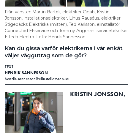
Search for:
Från vänster: Martin Bartoli, elektriker Cigab, Kristin
Jonsson, installationselektriker, Linus Rauséus, elektriker
Stigebäcks Elektriska (mitten), Ted Karlsson, elinstallatör
ConnecTed El-service och Tommy Angman, servicetekniker
SEARCH
Eitech Electro. Foto: Henrik Sannesson.
Kan du gissa varför elektrikerna i vår enkät
väljer vägguttag som de gör?
TEXT
HENRIK SANNESSON
henrik.sannesson@elinstallatoren.se
KRISTIN JONSSON,