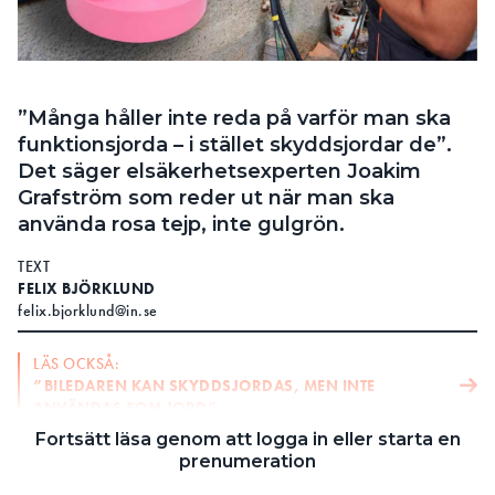
Search for:
”Många håller inte reda på varför man ska
SEARCH
funktionsjorda – i stället skyddsjordar de”.
Det säger elsäkerhetsexperten Joakim
Grafström som reder ut när man ska
använda rosa tejp, inte gulgrön.
TEXT
FELIX BJÖRKLUND
felix.bjorklund@in.se
LÄS OCKSÅ:
”BILEDAREN KAN SKYDDSJORDAS, MEN INTE
ANVÄNDAS SOM JORD”
Fortsätt läsa genom att logga in eller starta en
LÄS OCKSÅ:
prenumeration
BEHÖVS SKYDDSJORD TILL VÄXELRIKTAREN?