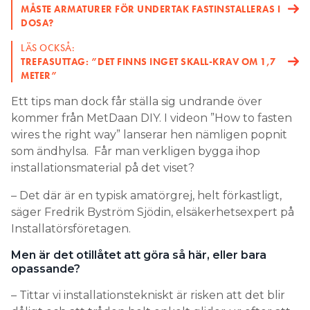
MÅSTE ARMATURER FÖR UNDERTAK FASTINSTALLERAS I
DOSA?
LÄS OCKSÅ:
TREFASUTTAG: ”DET FINNS INGET SKALL-KRAV OM 1,7
METER”
Ett tips man dock får ställa sig undrande över
kommer från MetDaan DIY. I videon ”How to fasten
wires the right way” lanserar hen nämligen popnit
som ändhylsa. Får man verkligen bygga ihop
installationsmaterial på det viset?
– Det där är en typisk amatörgrej, helt förkastligt,
säger Fredrik Byström Sjödin, elsäkerhetsexpert på
Installatörsföretagen.
Men är det otillåtet att göra så här, eller bara
opassande?
– Tittar vi installationstekniskt är risken att det blir