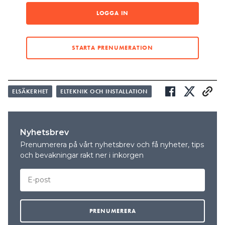
LOGGA IN
ARTIKELN I KORTHET
STARTA PRENUMERATION
Då infördes rosa för funktionsjord
Funktionsjord kan vara till för att skydda känslig
elektronik
ELSÄKERHET
ELTEKNIK OCH INSTALLATION
Rosa märkning av funktionsjord inget krav
Okunskap om funktionsjord – många skyddsjordar i
stället
Nyhetsbrev
Prenumerera på vårt nyhetsbrev och få nyheter, tips
och bevakningar rakt ner i inkorgen
Då infördes rosa för
funktionsjord
När standarden SS-EN 60445 ändrades 2018 kom
en färgglad nyhet. Uppdateringen innebar att