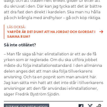
dåligt och att tråden helt enkelt glider ur efter att
du skruvat i den. Där kan jag tycka att det är bättre
att dra fast den direkt i kardelen. Ska man nu hålla
på och krångla med ändhylsor – gå och köp riktiga.
LÄS OCKSÅ:
VARFÖR ÄR DET DUMT ATT HA JORDAT OCH OJORDAT I
SAMMA RUM?
Så inte otillåtet?
– Man får säga så här: elinstallation är ett av de få
yrken som är reglerade. Om du ska utföra jobbet
måste du följa installationsstandard. I den allmänna
delen anges det att man ska följa tillverkarens
anvisning. Och ta en popnit som man använt här.
Jag kan sätta min hatt att det inte står i tillverkarens
anvisningar att den får användas i elinstallationer,
säger Fredrik Byström Sjödin.
ELTEKNIK OCH INSTALLATION