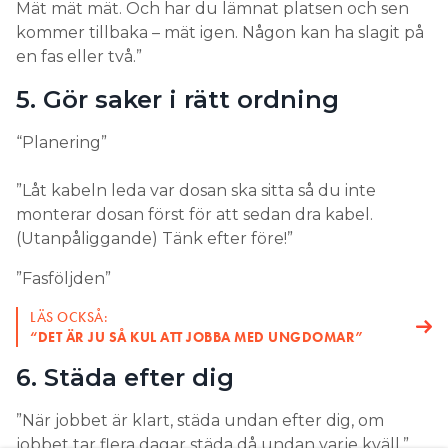
Mät mät mät. Och har du lämnat platsen och sen
kommer tillbaka – mät igen. Någon kan ha slagit på
en fas eller två.”
5. Gör saker i rätt ordning
“Planering”
”Låt kabeln leda var dosan ska sitta så du inte
monterar dosan först för att sedan dra kabel.
(Utanpåliggande) Tänk efter före!”
”Fasföljden”
LÄS OCKSÅ:
“DET ÄR JU SÅ KUL ATT JOBBA MED UNGDOMAR”
6. Städa efter dig
”När jobbet är klart, städa undan efter dig, om
jobbet tar flera dagar städa då undan varje kväll.”