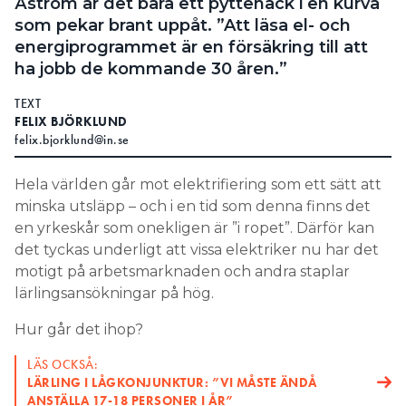
Åström är det bara ett pyttehack i en kurva
som pekar brant uppåt. ”Att läsa el- och
energiprogrammet är en försäkring till att
ha jobb de kommande 30 åren.”
TEXT
FELIX BJÖRKLUND
felix.bjorklund@in.se
Hela världen går mot elektrifiering som ett sätt att
minska utsläpp – och i en tid som denna finns det
en yrkeskår som onekligen är ”i ropet”. Därför kan
det tyckas underligt att vissa elektriker nu har det
motigt på arbetsmarknaden och andra staplar
lärlingsansökningar på hög.
Hur går det ihop?
LÄS OCKSÅ:
LÄRLING I LÅGKONJUNKTUR: ”VI MÅSTE ÄNDÅ
ANSTÄLLA 17-18 PERSONER I ÅR”