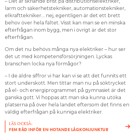
– Det är skriande brist på distributionselektriker,
larm och säkerhetstekniker, automationstekniker,
elkrafttekniker… nej, egentligen är det ett brett
behov över hela fältet. Visst kan man se en minska
efterfrågan inom bygg, men i övrigt är det stor
efterfrågan.
Om det nu behövs många nya elektriker – hur ser
det ut med kompetensförsörjningen. Lyckas
branschen locka nya förmågor?
– I de äldre siffror vi har kan vi se att det funnits ett
stort underskott. Men tittar man nu på söktrycket
på el- och energiprogrammet på gymnasiet är det
ganska gott. Vi hoppas att man ska kunna utöka
platserna på över hela landet eftersom det finns en
väldig efterfrågan på kunniga elektriker.
LÄS OCKSÅ:
FEM RÅD INFÖR EN HOTANDE LÅGKONJUNKTUR