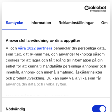
Spanien, 165
Danmark, 160
Portugal, 100
Samtycke
Information
Reklaminställningar
Om
NÄRINGSLIV
Ansvarsfull användning av dina uppgifter
Vi och
våra 1022 partners
behandlar din personliga data,
Nyhetsbrev
som t.ex. ditt IP-nummer, och använder teknologi såsom
Prenumerera på vårt nyhetsbrev och få nyheter, tips
cookies för att lagra och få tillgång till information på din
och bevakningar rakt ner i inkorgen
enhet för att kunna tillhandahålla personliga annonser och
innehåll, annons- och innehållsmätning, åskådarinsikter
och produktutveckling. Du kan själv välja vilka som får
använda din data och i vilka syften.
Med din tillåtelse skulle vi även vilja:
Samla in information om din geografiska plats
Samtyckesval
Nödvändig
som kan ha en noggrannhet på upp till flera meter