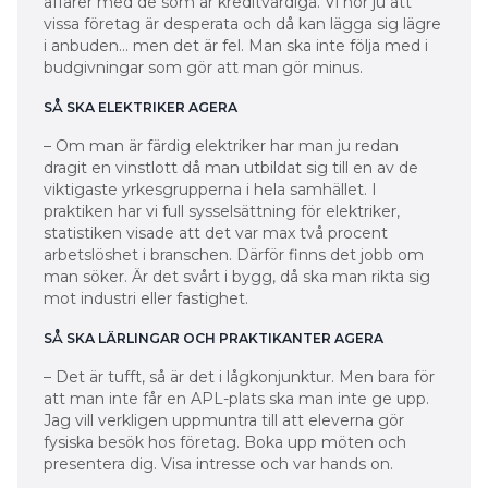
affärer med de som är kreditvärdiga. Vi hör ju att
vissa företag är desperata och då kan lägga sig lägre
i anbuden… men det är fel. Man ska inte följa med i
budgivningar som gör att man gör minus.
SÅ SKA ELEKTRIKER AGERA
– Om man är färdig elektriker har man ju redan
dragit en vinstlott då man utbildat sig till en av de
viktigaste yrkesgrupperna i hela samhället. I
praktiken har vi full sysselsättning för elektriker,
statistiken visade att det var max två procent
arbetslöshet i branschen. Därför finns det jobb om
man söker. Är det svårt i bygg, då ska man rikta sig
mot industri eller fastighet.
SÅ SKA LÄRLINGAR OCH PRAKTIKANTER AGERA
– Det är tufft, så är det i lågkonjunktur. Men bara för
att man inte får en APL-plats ska man inte ge upp.
Jag vill verkligen uppmuntra till att eleverna gör
fysiska besök hos företag. Boka upp möten och
presentera dig. Visa intresse och var hands on.