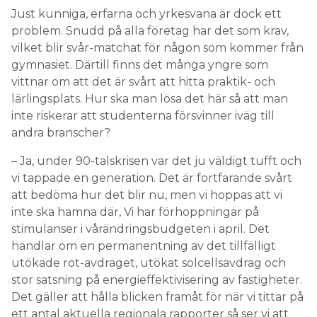
Just kunniga, erfarna och yrkesvana är dock ett
problem. Snudd på alla företag har det som krav,
vilket blir svår-matchat för någon som kommer från
gymnasiet. Därtill finns det många yngre som
vittnar om att det är svårt att hitta praktik- och
lärlingsplats. Hur ska man lösa det här så att man
inte riskerar att studenterna försvinner iväg till
andra branscher?
– Ja, under 90-talskrisen var det ju väldigt tufft och
vi tappade en generation. Det är fortfarande svårt
att bedöma hur det blir nu, men vi hoppas att vi
inte ska hamna där, Vi har förhoppningar på
stimulanser i vårändringsbudgeten i april. Det
handlar om en permanentning av det tillfälligt
utökade rot-avdraget, utökat solcellsavdrag och
stor satsning på energieffektivisering av fastigheter.
Det gäller att hålla blicken framåt för när vi tittar på
ett antal aktuella regionala rapporter så ser vi att