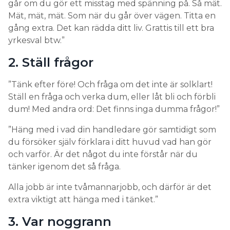
går om du gör ett misstag med spänning på. Så mät.
Mät, mät, mät. Som när du går över vägen. Titta en
gång extra. Det kan rädda ditt liv. Grattis till ett bra
yrkesval btw.”
2. Ställ frågor
”Tänk efter före! Och fråga om det inte är solklart!
Ställ en fråga och verka dum, eller låt bli och förbli
dum! Med andra ord: Det finns inga dumma frågor!”
”Häng med i vad din handledare gör samtidigt som
du försöker själv förklara i ditt huvud vad han gör
och varför. Är det något du inte förstår när du
tänker igenom det så fråga.
Alla jobb är inte tvåmannarjobb, och därför är det
extra viktigt att hänga med i tänket.”
3. Var noggrann