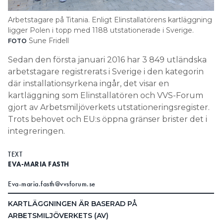
Search for:
Arbetstagare på Titania. Enligt Elinstallatörens kartläggning
ligger Polen i topp med 1188 utstationerade i Sverige.
Sune Fridell
FOTO
SEARCH
Sedan den första januari 2016 har 3 849 utländska
arbetstagare registrerats i Sverige i den kategorin
där installationsyrkena ingår, det visar en
kartläggning som Elinstallatören och VVS-Forum
gjort av Arbetsmiljöverkets utstationeringsregister.
Trots behovet och EU:s öppna gränser brister det i
integreringen.
TEXT
EVA-MARIA FASTH
Eva-maria.fasth@vvsforum.se
KARTLÄGGNINGEN ÄR BASERAD PÅ
ARBETSMILJÖVERKETS (AV)