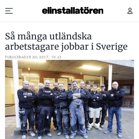
SÅ MÅNGA UTLÄNDSKA ARBETSTAGARE JOBBAR I SVERIGE
Så många utländska
Prenumerera
arbetstagare jobbar i Sverige
PUBLICERAD
Hantera prenumeration
28 JUL 2017, 10:45
Lediga jobb
Annonsera
Läs E-tidningen
Om tidningen
Kontakt
Personuppgifter