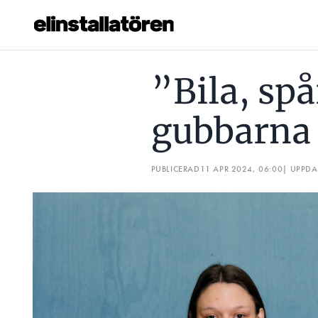
”BILA, SPÅRA OCH DRA EL MED GUBBARNA ÄR DET BÄSTA”
”Bila, spå
Prenumerera
gubbarna 
Hantera prenumeration
Lediga jobb
PUBLICERAD
11 APR 2024, 06:00
| UPPD
Annonsera
Läs E-tidningen
Om tidningen
Kontakt
Personuppgifter