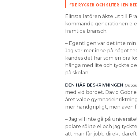
“DE RYCKER OCH SLITER I EN R
Elinstallatören åkte ut till P
kommande generationen elektr
framtida bransch.
– Egentligen var det inte min
Jag var mer inne på något teo
kändes det här som en bra lösn
hänga med lite och tyckte de
på skolan.
passa
DEN HÄR BESKRIVNINGEN
med vid bordet. David Gobriel,
året valde gymnasieinriktnin
mer handgripligt, men även för
– Jag vill inte gå på universi
polare sökte el och jag tyckt
att man får jobb direkt däreft