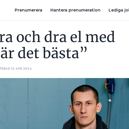
KLARAR DU ELLÄRAN – OCH SKULLE DU FIXA ECY-PROVET?
Prenumerera
Hantera prenumeration
Lediga j
ra och dra el med
är det bästa”
ATERAD
10 APR 2024