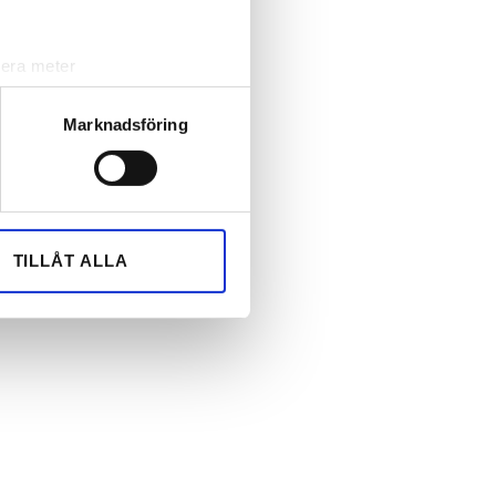
lera meter
ryck)
ljsektionen
. Du kan ändra
Marknadsföring
andahålla funktioner för
n information från din enhet
 tur kombinera informationen
TILLÅT ALLA
deras tjänster.