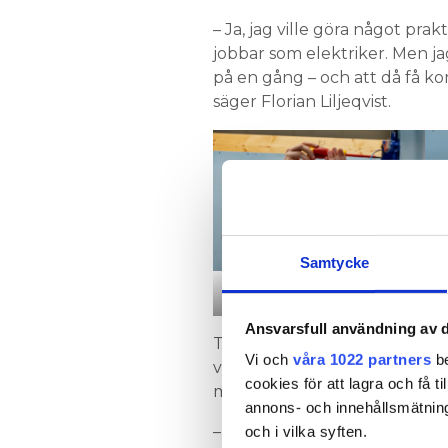
– Ja, jag ville göra något pra
jobbar som elektriker. Men jag
på en gång – och att då få k
säger Florian Liljeqvist.
Samtycke
Ameena Asklöf
Ansvarsfull användning av d
Trion har en bit kvar innan d
Vi och
våra 1022 partners
be
varit ute och praktiserat. H
cookies för att lagra och få t
mot förväntningarna?
annons- och innehållsmätning
– Praktiken är det bästa av all
och i vilka syften.