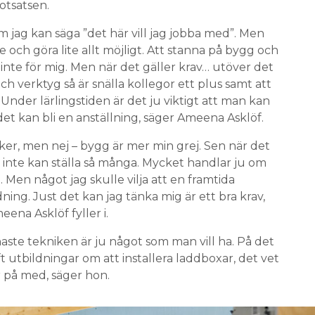
otsatsen.
m jag kan säga ”det här vill jag jobba med”. Men
e och göra lite allt möjligt. Att stanna på bygg och
inte för mig. Men när det gäller krav… utöver det
och verktyg så är snälla kollegor ett plus samt att
Under lärlingstiden är det ju viktigt att man kan
 det kan bli en anställning, säger Ameena Asklöf.
iker, men nej – bygg är mer min grej. Sen när det
n inte kan ställa så många. Mycket handlar ju om
 Men något jag skulle vilja att en framtida
ning. Just det kan jag tänka mig är ett bra krav,
eena Asklöf fyller i.
naste tekniken är ju något som man vill ha. På det
ft utbildningar om att installera laddboxar, det vet
er på med, säger hon.