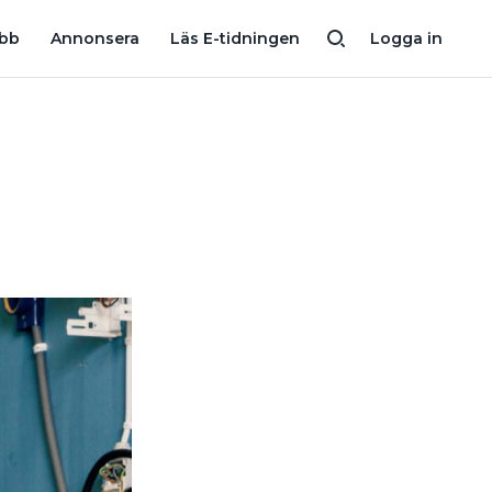
ELLÄRA: ”SPÄNNING, STRÖM OCH RESISTANS HADE VI ALLA SVÅRT
obb
Annonsera
Läs E-tidningen
Logga in