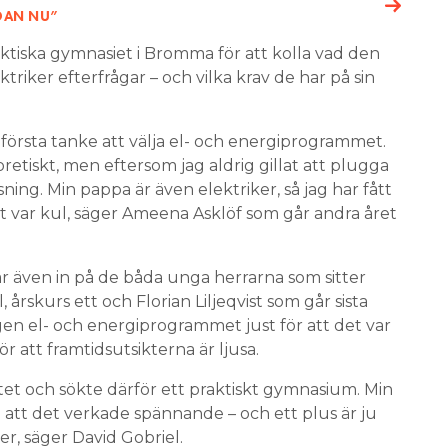
EDAN NU”
raktiska gymnasiet i Bromma för att kolla vad den
iker efterfrågar – och vilka krav de har på sin
 första tanke att välja el- och energiprogrammet.
retiskt, men eftersom jag aldrig gillat att plugga
ing. Min pappa är även elektriker, så jag har fått
t var kul, säger Ameena Asklöf som går andra året
r även in på de båda unga herrarna som sitter
 årskurs ett och Florian Liljeqvist som går sista
gen el- och energiprogrammet just för att det var
 att framtidsutsikterna är ljusa.
tetet och sökte därför ett praktiskt gymnasium. Min
e att det verkade spännande – och ett plus är ju
er, säger David Gobriel.