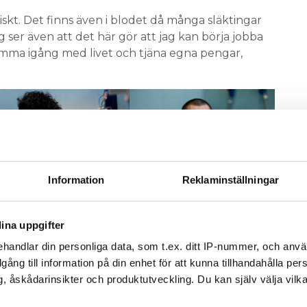
ktiskt. Det finns även i blodet då många släktingar
 ser även att det här gör att jag kan börja jobba
omma igång med livet och tjäna egna pengar,
Information
Reklaminställningar
David Gobriel
Florian Liljeqvist
ina uppgifter
e möts av verkligheten, men två av tre har redan
handlar din personliga data, som t.ex. ditt IP-nummer, och anv
ur upplevde de det – och svarade företagen upp
illgång till information på din enhet för att kunna tillhandahålla pe
, åskådarinsikter och produktutveckling. Du kan själv välja vilk
t med skolan. Att få vara ute och jobba. Bila, spåra