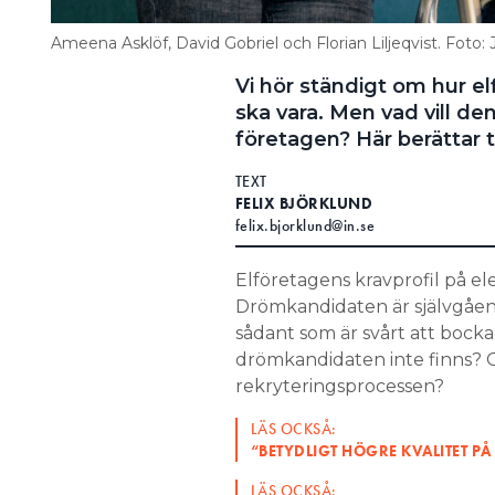
Ameena Asklöf, David Gobriel och Florian Liljeqvist. Foto:
Vi hör ständigt om hur elf
ska vara. Men vad vill 
företagen? Här berättar t
TEXT
FELIX BJÖRKLUND
felix.bjorklund@in.se
Elföretagens kravprofil på ele
Drömkandidaten är självgåend
sådant som är svårt att bocka
drömkandidaten inte finns? Oc
rekryteringsprocessen?
LÄS OCKSÅ:
“BETYDLIGT HÖGRE KVALITET PÅ
LÄS OCKSÅ: