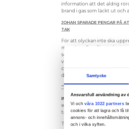
information att det aldrig rör
brand i gas som läckt ut och
JOHAN SPARADE PENGAR PÅ AT
TAK
För att olyckan inte ska upp
montörer. Den första drar an
sedan varje bult med en grön 
varje bult och markera dem m
cylinder ska sedan noteras i
den kalibrerade momentnycke
Samtycke
”VÄRLDENS SÄKRASTE” SOLCE
Ansvarsfull användning av d
INGA SPÅR ELLER MISSTANKAR
Vi och
våra 1022 partners
be
elektrolysören eller den utr
cookies för att lagra och få t
tanka med var inblandade i ol
annons- och innehållsmätning
Trots att bolaget säger sig h
och i vilka syften.