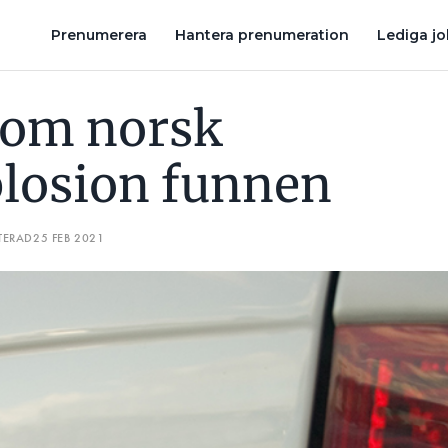
MÖT ELINSTALLATPODDEN LIVE PÅ ELMIA SOLAR
DE VILL LÖSA
Prenumerera
Hantera prenumeration
Lediga j
kom norsk
losion funnen
TERAD
25 FEB 2021