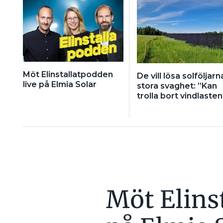
Möt Elinstallatpodden
De vill lösa solföljarn
live på Elmia Solar
stora svaghet: ”Kan
trolla bort vindlasten
Möt Elins