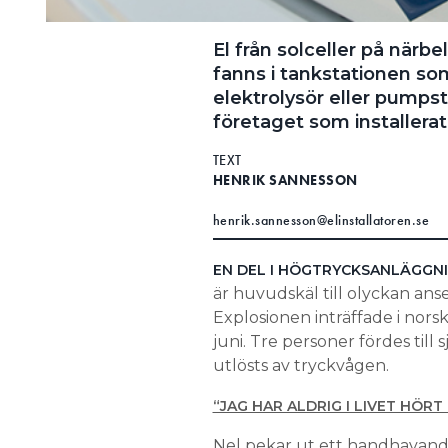
El från solceller på när
fanns i tankstationen so
elektrolysör eller pumpst
företaget som installerat
TEXT
HENRIK SANNESSON
henrik.sannesson@elinstallatoren.se
EN DEL I HÖGTRYCKSANLÄGGN
är huvudskäl till olyckan anse
Explosionen inträffade i nors
juni. Tre personer fördes till
utlösts av tryckvågen.
“JAG HAR ALDRIG I LIVET HÖR
Nel pekar ut ett handhavandef