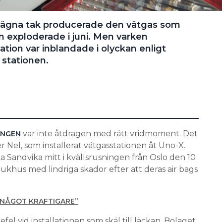
belägna tak producerade den vätgas som
m exploderade i juni. Men varken
ation var inblandade i olyckan enligt
 stationen.
var inte åtdragen med rätt vridmoment. Det
INGEN
r Nel, som installerat vätgasstationen åt Uno-X.
ka Sandvika mitt i kvällsrusningen från Oslo den 10
 sjukhus med lindriga skador efter att deras air bags
T NÅGOT KRAFTIGARE”
el vid installationen som skäl till läckan. Bolaget