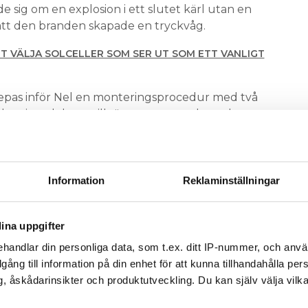
de sig om en explosion i ett slutet kärl utan en
 att den branden skapade en tryckvåg.
T VÄLJA SOLCELLER SOM SER UT SOM ETT VANLIGT
repas inför Nel en monteringsprocedur med två
slutningsdelarna till rätt moment och markerar
linje. Därefter får en andra montör kontrolldra
ed en röd linje. Vridmoment för respektive
 ett kvalitetsdokument tillsammans med numret på
l som använts vid installationen.
Information
Reklaminställningar
LLSBATTERI SOM BRANN I ÖREBROSKOLA
ina uppgifter
till vandalism eller terror. Varken
 LEDER
handlar din personliga data, som t.ex. ditt IP-nummer, och anv
ustning som mackens kunder kom i kontakt för att
illgång till information på din enhet för att kunna tillhandahålla pe
yckan, fastslår bolaget.
, åskådarinsikter och produktutveckling. Du kan själv välja vilk
ittat orsaken forstätter de norska myndigheterna