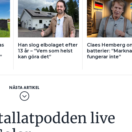
as
Han slog elbolaget efter
Claes Hemberg om
13 år – ”Vem som helst
batterier: ”Markn
”
kan göra det”
fungerar inte”
tallatpodden live