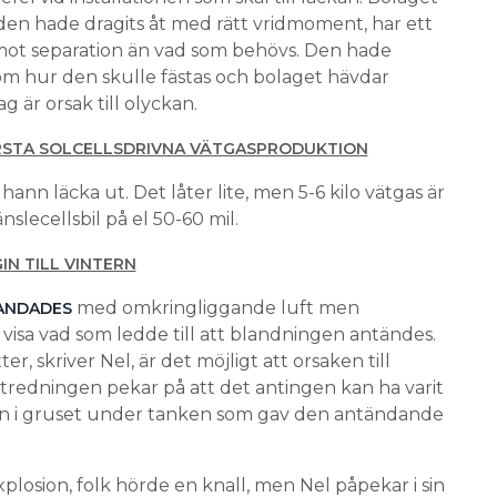
den hade dragits åt med rätt vridmoment, har ett
ot separation än vad som behövs. Den hade
 om hur den skulle fästas och bolaget hävdar
g är orsak till olyckan.
ÖRSTA SOLCELLSDRIVNA VÄTGASPRODUKTION
hann läcka ut. Det låter lite, men 5-6 kilo vätgas är
nslecellsbil på el 50-60 mil.
IN TILL VINTERN
med omkringliggande luft men
ANDADES
visa vad som ledde till att blandningen antändes.
, skriver Nel, är det möjligt att orsaken till
Utredningen pekar på att det antingen kan ha varit
iktion i gruset under tanken som gav den antändande
losion, folk hörde en knall, men Nel påpekar i sin