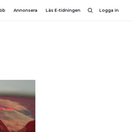
 SOLFÖLJARNAS STORA SVAGHET: ”KAN TROLLA BORT VINDLASTEN”
obb
Annonsera
Läs E-tidningen
Logga in