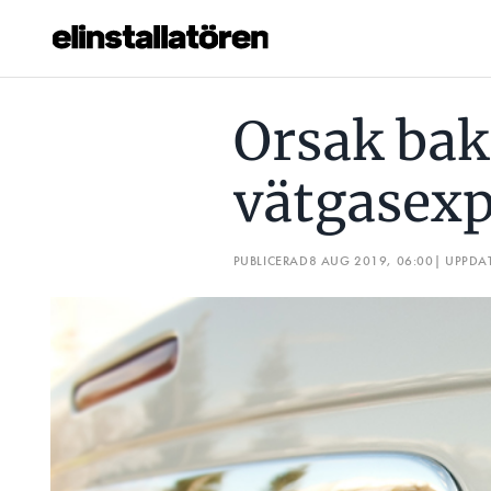
ORSAK BAKOM NORSK VÄTGASEXPLOSION FUNNEN
Orsak ba
Prenumerera
vätgasexp
Hantera prenumeration
Lediga jobb
PUBLICERAD
8 AUG 2019, 06:00
| UPPDA
Annonsera
Läs E-tidningen
Om tidningen
Kontakt
Personuppgifter