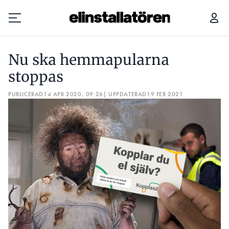
NU SKA HEMMAPULARNA STOPPAS
”ISOLERINGEN SER LITE
Nu ska hemmapularna
Prenumerera
stoppas
PUBLICERAD
Hantera prenumeration
14 APR 2020, 09:26
| UPPDATERAD
19 FEB 2021
Lediga jobb
Annonsera
Läs E-tidningen
Om tidningen
Kontakt
Personuppgifter