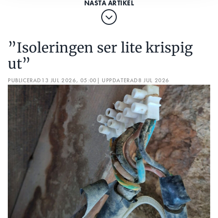
”Isoleringen ser lite krispig
ut”
PUBLICERAD
13 JUL 2026, 05:00
| UPPDATERAD
8 JUL 2026