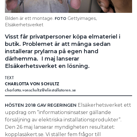
Search for:
Bilden är ett montage.
Gettyimages,
FOTO
Elsäkerhetsverket
Visst får privatpersoner köpa elmateriel i
SEARCH
butik. Problemet är att många sedan
installerar prylarna på egen hand
därhemma. I maj lanserar
Elsäkerhetsverket en lösning.
TEXT
CHARLOTTA VON SCHULTZ
charlotta.vonschultz@elinstallatoren.se
Elsäkerhetsverket ett
HÖSTEN 2018 GAV REGERINGEN
uppdrag om ”informationsinsatser gällande
försäljning av elektriska installationsprodukter”.
Den 26 maj lanserar myndigheten resultatet:
kopplasäkert.se. Vi ställer fem frågor till