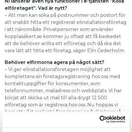
Ni lanserar även nya funktioner i e-tjänsten ”Kolla
elföretaget”. Vad är nytt?
– Att man kan söka på postnummer och postort för
att snabbt hitta ett registrerat elinstallationsföretag
i sitt närområde. Privatpersoner som använder
kopplasäkert.se kommer ju oftast att få beskedet
att de behöver anlita ett elföretag och då ska det
vara lätt att hitta ett företag, säger Elin Cederholm.
Behöver elfirmorna agera på något sätt?
– Vi ger elinstallationsföretagen möjlighet att
komplettera sin företagsregistrering hos oss med
kontaktuppgifter för konsumenter, som
telefonnummer, mailadress och webbplats. Vi har
börjat att skicka ut mail till alla drygt 12 500
elföretag som är registrera hos oss. Nu hoppas vi
bara att vårt mail inte försvinner i en full inkorg så
här i coronatider när många företag säkert har
annat att fokusera på. Men vi kan redan se att vi