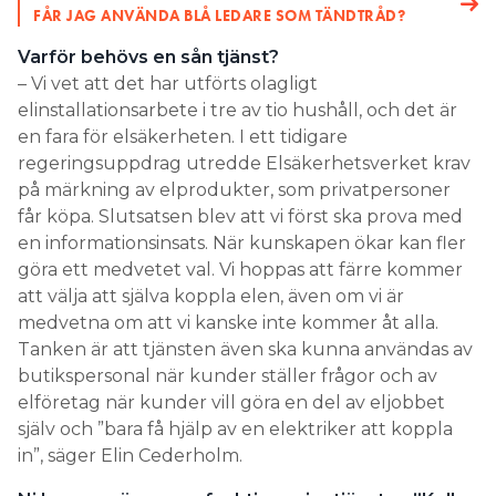
FÅR JAG ANVÄNDA BLÅ LEDARE SOM TÄNDTRÅD?
Varför behövs en sån tjänst?
– Vi vet att det har utförts olagligt
elinstallationsarbete i tre av tio hushåll, och det är
en fara för elsäkerheten. I ett tidigare
regeringsuppdrag utredde Elsäkerhetsverket krav
på märkning av elprodukter, som privatpersoner
får köpa. Slutsatsen blev att vi först ska prova med
en informationsinsats. När kunskapen ökar kan fler
göra ett medvetet val. Vi hoppas att färre kommer
att välja att själva koppla elen, även om vi är
medvetna om att vi kanske inte kommer åt alla.
Tanken är att tjänsten även ska kunna användas av
butikspersonal när kunder ställer frågor och av
elföretag när kunder vill göra en del av eljobbet
själv och ”bara få hjälp av en elektriker att koppla
in”, säger Elin Cederholm.