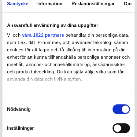
börjar få in ett ökat antal ändringar i registret.
Samtycke
Information
Reklaminställningar
Om
Vi har ställt frågan förr – men varför kan ni inte
bara förbjuda försäljning av elmateriel till
Ansvarsfull användning av dina uppgifter
privatpersoner?
Vi och
våra 1022 partners
behandlar din personliga data,
– Det har vi inte möjlighet till eftersom vi måste följa
som t.ex. ditt IP-nummer, och använder teknologi såsom
EU-regelverket om fri rörlighet för varor och
cookies för att lagra och få tillgång till information på din
tjänster, säger Elin Cederholm.
enhet för att kunna tillhandahålla personliga annonser och
innehåll, annons- och innehållsmätning, åskådarinsikter
ELSÄKERHET
och produktutveckling. Du kan själv välja vilka som får
använda din data och i vilka syften.
Nyhetsbrev
Med din tillåtelse skulle vi även vilja:
Prenumerera på vårt nyhetsbrev och få nyheter, tips
Samla in information om din geografiska plats
Samtyckesval
och bevakningar rakt ner i inkorgen
Nödvändig
som kan ha en noggrannhet på upp till flera meter
Identifiera din enhet genom att aktivt skanna den
för specifika kännetecken (fingeravtryck)
Inställningar
Ta reda på mer om hur dina personliga uppgifter