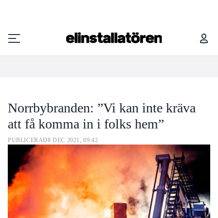
NORRBYBRANDEN: ”VI KAN INTE KRÄVA ATT FÅ KOMMA IN I FOLKS HEM”
Prenumerera
Norrbybranden: ”Vi kan inte kräva
Hantera prenumeration
att få komma in i folks hem”
Lediga jobb
PUBLICERAD
8 DEC 2021, 09:42
Annonsera
Läs E-tidningen
Om tidningen