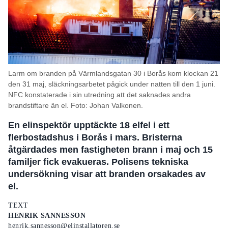
Kontakt
Personuppgifter
Search for:
Larm om branden på Värmlandsgatan 30 i Borås kom klockan 21
SEARCH
den 31 maj, släckningsarbetet pågick under natten till den 1 juni.
NFC konstaterade i sin utredning att det saknades andra
brandstiftare än el. Foto: Johan Valkonen.
En elinspektör upptäckte 18 elfel i ett
flerbostadshus i Borås i mars. Bristerna
åtgärdades men fastigheten brann i maj och 15
familjer fick evakueras. Polisens tekniska
undersökning visar att branden orsakades av
el.
TEXT
HENRIK SANNESSON
henrik.sannesson@elinstallatoren.se