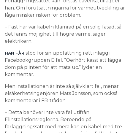
Förläggningssättet kan förstås påverka, tillägger
han. Om förutsättningarna för värmeutveckling är
låga minskar risken för problem.
– Fast här var kabeln klamrad på en solig fasad, så
det fanns möjlighet till högre värme, säger
elektrikern.
stöd för sin uppfattning i ett inlägg i
HAN FÅR
Facebookgruppen Elfel. ”Oerhört kasst att lägga
dom på plinten för att mata uc.” lyder en
kommentar.
Men installationen är inte så självklart fel, menar
elsäkerhetsingenjören Mats Jonsson, som också
kommenterar i FB-tråden.
– Detta behöver inte vara fel utifrån
Elinstallationsreglerna. Beroende på
förläggningssätt med mera kan en kabel med tre