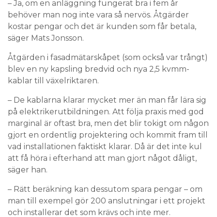
– Ja, om en anläggning fungerat bra i fem år
behöver man nog inte vara så nervös. Åtgärder
kostar pengar och det är kunden som får betala,
säger Mats Jonsson.
Åtgärden i fasadmätarskåpet (som också var trångt)
blev en ny kapsling bredvid och nya 2,5 kvmm-
kablar till växelriktaren.
– De kablarna klarar mycket mer än man får lära sig
på elektrikerutbildningen. Att följa praxis med god
marginal är oftast bra, men det blir tokigt om någon
gjort en ordentlig projektering och kommit fram till
vad installationen faktiskt klarar. Då är det inte kul
att få höra i efterhand att man gjort något dåligt,
säger han.
– Rätt beräkning kan dessutom spara pengar – om
man till exempel gör 200 anslutningar i ett projekt
och installerar det som krävs och inte mer.