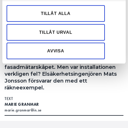
för sociala medier och analysera vår trafik. Vi
vidarebefordrar även sådana identifierare och annan
TILLÅT ALLA
information från din enhet till de sociala medier och
annons- och analysföretag som vi samarbetar med.
Dessa kan i sin tur kombinera informationen med annan
TILLÅT URVAL
information som du har tillhandahållit eller som de har
Får man göra så här? Mats Jonsson förklarar. Bildcollage,
samlat in när du har använt deras tjänster.
foto: Getty och privat
AVVISA
Elektrikern fick rysningar när han öppnade
fasadmätarskåpet. Men var installationen
verkligen fel? Elsäkerhetsingenjören Mats
Jonsson försvarar den med ett
räkneexempel.
TEXT
MARIE GRANMAR
marie.granmar@in.se