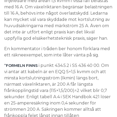
linjeledare med arean 1,5 kvmm i vissa fall belastas
med 16 A. Om växelriktaren begränsar belastningen
till 16 A, behövs inte något överlastskydd. Ledarna
kan mycket väl vara skyddade mot kortslutning av
huvudsäkringarna med märkström 25 A. Även om
det inte är utfört enligt praxis kan det likväl
uppfylla god elsäkerhetsteknisk praxis, säger han.
En kommentator i tråden ber honom förklara med
ett räkneexempel, som inte låter vänta på sig.
i punkt 434.5.2 i SS 436 40 00. Om
”FORMELN FINNS
vi antar att kabeln är en EQQ 5×1,5 kvmm och att
minsta kortslutningsström (Ikmin) längs bort,
närmast växelriktaren, är 200 A får längsta
frånkopplingstid vara (115×1,5/200)^2 vilket blir 0,7
sekunder. Enligt tabell A.4 i SEK Handbok 421 löser
en 25-amperesäkring inom 0,4 sekunder för
strömmen 200 A. Säkringen kommer alltså att
frånkoppla felet långt innan tillåten