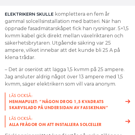
komplettera en fem år
ELEKTRIKERN SKULLE
gammal solcellsinstallation med batteri. När han
öppnade fasadmätarskåpet fick han rysningar. 5×1,5
kvmm kabel gick direkt mellan växelriktaren och
säkerhetsbrytaren. Utgående säkring var 25
ampere, vilket innebar att det kunde bli 25 A på
klena trådar.
– Det är oseriöst att lägga 1,5 kvmm på 25 ampere.
Jag ansluter aldrig något över 13 ampere med 1,5
kvmm, säger elektrikern som vill vara anonym.
LÄS OCKSÅ:
HEMMAPULET: ”NÅGON DROG 1,5 KVADRATS
SKARVSLADD PÅ UNDERSIDAN AV FASSKENAN”
LÄS OCKSÅ:
ALLA FRÅGOR OM ATT INSTALLERA SOLCELLER