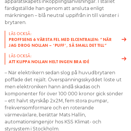
apparatskåpets inkopplingsanvisningar. I stället
färdigställde han genom att ansluta enligt
märkningen – blå neutral uppifrån in till vänster i
brytaren.
LÄS OCKSÅ:
PROFFSENS 6 VÄRSTA FEL MED ELCENTRALEN: ”NÄR
JAG DROG NOLLAN – ‘PUFF’, SÅ SMALL DET TILL”
LÄS OCKSÅ:
ATT KLIPPA NOLLAN HELT INGEN BRA IDÉ
– När elektrikern sedan slog på huvudbrytaren
poffade det rejält. Överspänningsskyddet löste ut
men elektroniken hann ändå skadas och
komponenter för över 100 000 kronor gick sönder
– ett halvt styrskåp 2x2M, fem stora pumpar,
frekvensomformare och en roterande
värmeväxlare, berättar Mats Hallin,
automationsingenjör hos KSS Klimat- och
styrsystem i Stockholm.