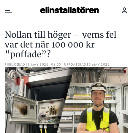
NOLLAN TILL HÖGER – VEMS FEL VAR DET NÄR 100 000 KR ”POFFADE”?
Nollan till höger – vems fel
Prenumerera
var det när 100 000 kr
”poffade”?
Hantera prenumeration
PUBLICERAD
18 MAY 2026, 04:35
| UPPDATERAD
13 MAY 2026
Lediga jobb
Annonsera
Läs E-tidningen
Om tidningen
Kontakt
Personuppgifter