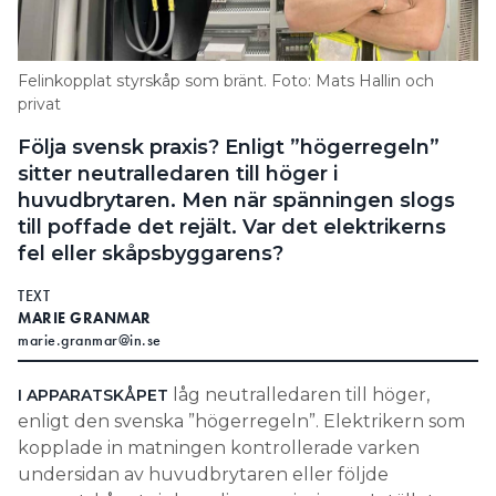
Search for:
Felinkopplat styrskåp som bränt. Foto: Mats Hallin och
privat
SEARCH
Följa svensk praxis? Enligt ”högerregeln”
sitter neutralledaren till höger i
huvudbrytaren. Men när spänningen slogs
till poffade det rejält. Var det elektrikerns
fel eller skåpsbyggarens?
TEXT
MARIE GRANMAR
marie.granmar@in.se
låg neutralledaren till höger,
I APPARATSKÅPET
enligt den svenska ”högerregeln”. Elektrikern som
kopplade in matningen kontrollerade varken
undersidan av huvudbrytaren eller följde