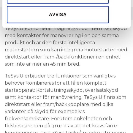
information som du har tillhandahållit eller som de har
samlat in när du har använt deras tjänster.
AVVISA
TeSys U kombinerar magnetiskt och termiskt skydd
med kontaktor för manövrering i en och samma
produkt och är den första intelligenta
motorstartern som kan integrera motorstarter med
direktstart eller fram-/backfunktioner i en enhet
som inte är mer än 45 mm bred.
TeSys U erbjuder tre funktioner som vanligtvis
behöver kombineras för att få en komplett
startapparat: Kortslutningsskydd, överlastskydd
samt kontaktor för manövrering. TeSys U finns som
direktstart eller fram/backkopplare med olika
varianter på skydd för exempelvis
frekvensomriktare. Förutom enkelheten och
tidsbesparingen på grund av att det krävs färre
komponenter, tar TeSys U också mindre utrymme i