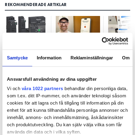
REKOMMENDERADE ARTIKLAR
Uppgraderad
Skapa offerter
Nästan ny
motorstart
med rösten:
växelrikta
Samtycke
Information
Reklaminställningar
Om
”Elektriker verkar
värdelösa:
konstant
inte de går
stressade”
sälja”
Ansvarsfull användning av dina uppgifter
Vi och
våra 1022 partners
behandlar din personliga data,
som t.ex. ditt IP-nummer, och använder teknologi såsom
cookies för att lagra och få tillgång till information på din
enhet för att kunna tillhandahålla personliga annonser och
innehåll, annons- och innehållsmätning, åskådarinsikter
Uppgraderad motorstart
och produktutveckling. Du kan själv välja vilka som får
använda din data och i vilka syften.
PUBLICERAD
19 APR 2021, 08:00
| UPPDATERAD
22 APR 2021