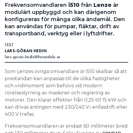
Frekvensomvandlaren
i510
från
Lenze
är
Search for:
modulärt uppbyggd och kan därigenom
konfigureras för många olika ändamål. Den
kan användas för pumpar, fläktar, drift av
transportband, verktyg eller i lyftdrifter.
SEARCH
TEXT
LARS-GÖRAN HEDIN
lars-goran.hedin@farandole.se
Som Lenzes övriga omvandlare är i510 skalbar så att
prestandan kan anpassas till de olika hastigheter
och vridmoment som behövs vid modern
rörelsestyrning av maskiner och reglering av
motorer. Den klarar effekter från 0,25 till 15 kW och
kan drivas antingen med 230/240 V i enfasdrift eller
400 V trefas.
Frekvensomvandlaren är endast 60 millimeter bred