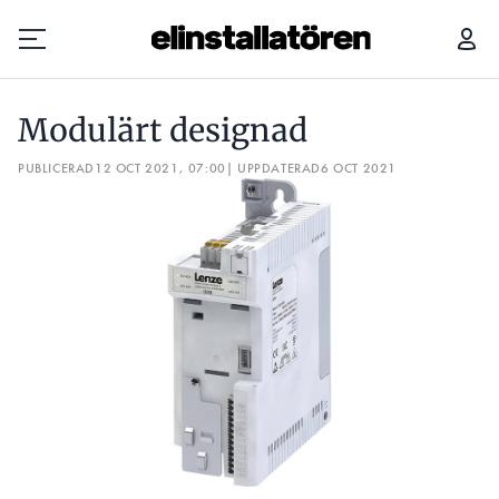
MODULÄRT DESIGNAD
UPPGRADERAD MOTORSTART
Modulärt designad
Prenumerera
PUBLICERAD
12 OCT 2021, 07:00
| UPPDATERAD
6 OCT 2021
Hantera prenumeration
Lediga jobb
Annonsera
Läs E-tidningen
Om tidningen
Kontakt
Personuppgifter