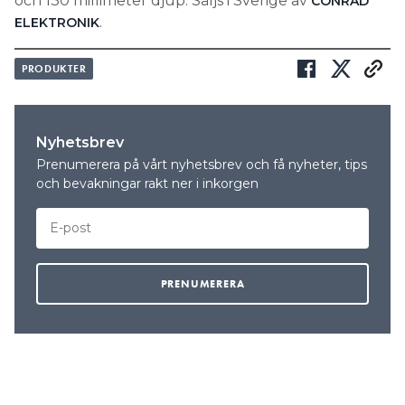
och 130 millimeter djup. Säljs i Sverige av
CONRAD
.
ELEKTRONIK
PRODUKTER
Nyhetsbrev
Prenumerera på vårt nyhetsbrev och få nyheter, tips
och bevakningar rakt ner i inkorgen