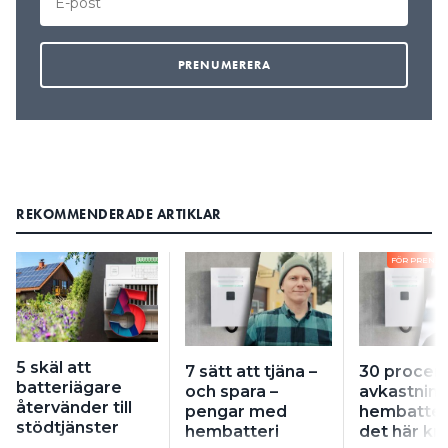
REKOMMENDERADE ARTIKLAR
FÖR PRENU
5 skäl att
7 sätt att tjäna –
30 procen
batteriägare
och spara –
avkastning
återvänder till
pengar med
hembatteri
stödtjänster
hembatteri
det här kr