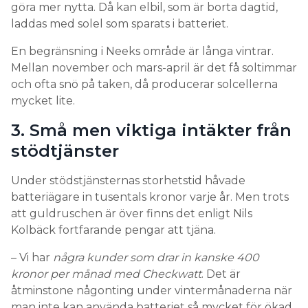
göra mer nytta. Då kan elbil, som är borta dagtid,
laddas med solel som sparats i batteriet.
En begränsning i Neeks område är långa vintrar.
Mellan november och mars-april är det få soltimmar
och ofta snö på taken, då producerar solcellerna
mycket lite.
3. Små men viktiga intäkter från
stödtjänster
Under stödstjänsternas storhetstid håvade
batteriägare in tusentals kronor varje år. Men trots
att guldruschen är över finns det enligt Nils
Kolbäck fortfarande pengar att tjäna.
– Vi har
några kunder som drar in kanske 400
kronor per månad med Checkwatt
. Det är
åtminstone någonting under vintermånaderna när
man inte kan använda batteriet så mycket för ökad