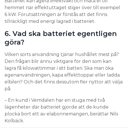
Batteriet kan agera
effektvakt
och mata el till
hemmet när effektuttaget stiger över till exempel
6 kW. Förutsättningen är förstås att det finns
tillräckligt med energi lagrad i batteriet.
6. Vad ska batteriet egentligen
göra?
Vilken sorts användning tjänar hushållet mest på?
Den frågan blir ännu viktigare för den som kan
lagra få kilowattimmar i sitt batteri. Ska man öka
egenanvändningen, kapa effekttoppar eller ladda
elbilen? Och det finns dessutom fler nyttor att välja
på.
– En kund i Vemdalen har en stuga med två
lägenheter där batteriet gjorde att de kunde
plocka bort ett av elabonnemangen, berättar Nils
Kolbäck.