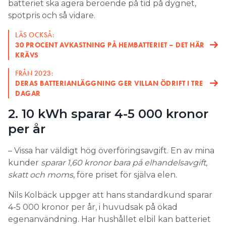
batteriet ska agera beroende på tid på dygnet,
spotpris och så vidare.
LÄS OCKSÅ:
30 PROCENT AVKASTNING PÅ HEMBATTERIET – DET HÄR
KRÄVS
FRÅN 2023:
DERAS BATTERIANLÄGGNING GER VILLAN ÖDRIFT I TRE
DAGAR
2. 10 kWh sparar 4-5 000 kronor
per år
– Vissa har väldigt hög överföringsavgift. En av mina
kunder
sparar 1,60 kronor bara på elhandelsavgift,
skatt och moms
, före priset för själva elen.
Nils Kolbäck uppger att hans standardkund sparar
4-5 000 kronor per år, i huvudsak på ökad
egenanvändning. Har hushållet elbil kan batteriet