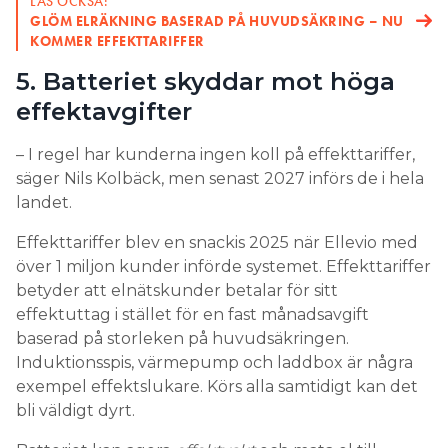
LÄS OCKSÅ:
GLÖM ELRÄKNING BASERAD PÅ HUVUDSÄKRING – NU
KOMMER EFFEKTTARIFFER
5. Batteriet skyddar mot höga
effektavgifter
– I regel har kunderna ingen koll på effekttariffer,
säger Nils Kolbäck, men senast 2027 införs de i hela
landet.
Effekttariffer blev en snackis 2025 när Ellevio med
över 1 miljon kunder införde systemet. Effekttariffer
betyder att elnätskunder betalar för sitt
effektuttag i stället för en fast månadsavgift
baserad på storleken på huvudsäkringen.
Induktionsspis, värmepump och laddbox är några
exempel effektslukare. Körs alla samtidigt kan det
bli väldigt dyrt.