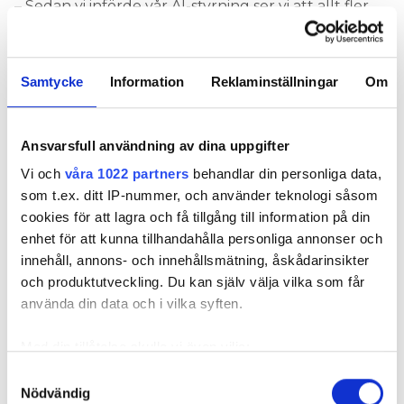
– Sedan vi införde vår AI-styrning ser vi att allt fler
kunder med stor solelsproduktion får ett stort
värde av att vara med oss hela året. De behöver
köpa in väldigt lite energi samtidigt som de får
Samtycke
Information
Reklaminställningar
Om
ersättning från stödtjänstmarknaden.
I företagets nya modell, som infördes i februari 2025
Ansvarsfull användning av dina uppgifter
kan 17% av effekten användas av Checkwatt AI i
hushållet.
Vi och
våra 1022 partners
behandlar din personliga data,
som t.ex. ditt IP-nummer, och använder teknologi såsom
– Bakom mätaren använder vi den
cookies för att lagra och få tillgång till information på din
säkerhetsmarginal som vi inte får buda med på
enhet för att kunna tillhandahålla personliga annonser och
stödtjänstmarknaden. Sedan vi införde det här har
innehåll, annons- och innehållsmätning, åskådarinsikter
en del kunder kommit tillbaka som tidigare lämnat
och produktutveckling. Du kan själv välja vilka som får
oss.
använda din data och i vilka syften.
3. Effekttoppskapning kommer
Med din tillåtelse skulle vi även vilja:
bli en del av tjänsten
Samla in information om din geografiska plats
Samtyckesval
Nödvändig
som kan ha en noggrannhet på upp till flera meter
Värdet av att kunna reducera effekttariffer gör det