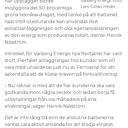
Varberg Energi. Foto:
här upplägget borde
Lars-Göran Hedin
möjliggöra det 50-procentiga
gröna teknikavdraget, med tanke på att batteriet
näst intill uteslutande kan användas mot
solcellsanläggningen och öka egenanvändningen
av den energi som produceras lokalt, menar Henrik
Näsström.
Intresset för Varberg Energis nya flextjänst har varit
stort. Flertalet anläggningar hos kunder som vill
vara med utvärderas just nu av Ferroamp för att
säkerställa att de klarar kraven på förkvalificering.
– Nu räknar vi med att de här kunderna ska vara
godkända inom några veckor och sedan börja få
utbetalningar från oss månadsvis på sina
elräkningar, säger Henrik Näsström.
Det är inte lång tid som de anslutna batterierna
väntas vara aktivt använda för att stödja elnätet.