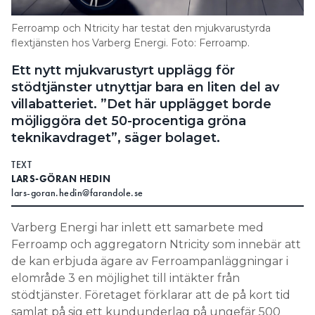
Search for:
Ferroamp och Ntricity har testat den mjukvarustyrda
flextjänsten hos Varberg Energi. Foto: Ferroamp.
Ett nytt mjukvarustyrt upplägg för
SEARCH
stödtjänster utnyttjar bara en liten del av
villabatteriet. ”Det här upplägget borde
möjliggöra det 50-procentiga gröna
teknikavdraget”, säger bolaget.
TEXT
LARS-GÖRAN HEDIN
lars-goran.hedin@farandole.se
Varberg Energi har inlett ett samarbete med
Ferroamp och aggregatorn Ntricity som innebär att
de kan erbjuda ägare av Ferroampanläggningar i
elområde 3 en möjlighet till intäkter från
stödtjänster. Företaget förklarar att de på kort tid
samlat på sig ett kundunderlag på ungefär 500