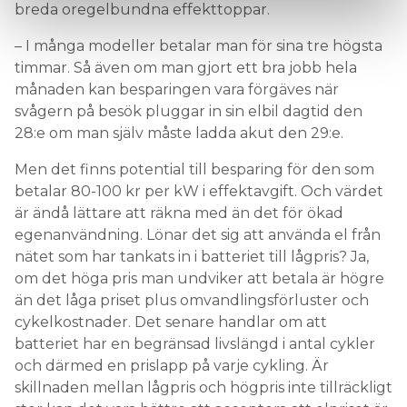
breda oregelbundna effekttoppar.
– I många modeller betalar man för sina tre högsta
timmar. Så även om man gjort ett bra jobb hela
månaden kan besparingen vara förgäves när
svågern på besök pluggar in sin elbil dagtid den
28:e om man själv måste ladda akut den 29:e.
Men det finns potential till besparing för den som
betalar 80-100 kr per kW i effektavgift. Och värdet
är ändå lättare att räkna med än det för ökad
egenanvändning. Lönar det sig att använda el från
nätet som har tankats in i batteriet till lågpris? Ja,
om det höga pris man undviker att betala är högre
än det låga priset plus omvandlingsförluster och
cykelkostnader. Det senare handlar om att
batteriet har en begränsad livslängd i antal cykler
och därmed en prislapp på varje cykling. Är
skillnaden mellan lågpris och högpris inte tillräckligt