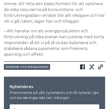
timme. Att hitta den bästa formeln för att optimera
de olika resurserna på konsumtions- och
förbrukningssidan i elnätet blir allt viktigare och här
vill vi gå i täten, säger han och tillägger:
– Allt handlar om att energiproduktion och
förbrukning på olika platser kan justeras med korta
responstider så att vi på så vis kan balansera och
stabilisera sådana parametrar som frekvens,
spänning och effekt.
ELTEKNIK OCH INSTALLATION
Nyhetsbrev
Prenumerera på vårt nyhetsbrev och få nyheter, tips
och bevakningar rakt ner i inkorgen