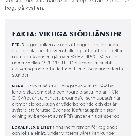
stor kan det vara bättre att acceptera att elpriset är
högt på kvällen.
FAKTA: VIKTIGA STÖDTJÄNSTER
utgör bulken av omsättningen i marknaden.
FCR-D
Det handlar om frekvenshållning, att batteriet deltar
när nätfrekvensen går över 50 Hz till 50,1-50,5 eller
under mellan 49,9-49,5 Hz. Det kräver en snabb
aktivering men ofta deltar batteriet bara under korta
stunder.
Frekvensåterställningsreserven mFRR har
MFRR
längre aktiveringstid och högre ersättning än FCR-
D. Syftet är att hantera prognosfel som uppstår när
alltmer elproduktion är väderberoende och det är
svårare att förutse. Svenska Kraftnät spår en stor
ökning av behovet av mFRR under en tioårsperiod.
finns inom ramen för regionala
LOKAL FLEXIBILITET
och lokala elnät. Under vinterhalvåret kan kunder i