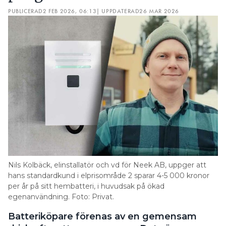
PUBLICERAD
2 FEB 2026, 06:13
| UPPDATERAD
26 MAR 2026
Nils Kolbäck, elinstallatör och vd för Neek AB, uppger att
hans standardkund i elprisområde 2 sparar 4-5 000 kronor
per år på sitt hembatteri, i huvudsak på ökad
egenanvändning. Foto: Privat.
Batteriköpare förenas av en gemensam