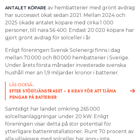
av hembatterier med grönt avdrag
ANTALET KÖPARE
har successivt ökat sedan 2021. Mellan 2024 och
2025 ökade antalet köpare med cirka 1 000
personer, till nära 56 400. Endast 20 020 köpare har
gjort grönt avdrag för solceller i år.
Enligt föreningen Svensk Solenergi finns i dag
mellan 70 000 och 80 000 hembatterier i Sverige.
Under årets första månader investerade svenska
hushåll mer än 1,9 miljarder kronor i batterier.
LÄS OCKSÅ:
EFTER STÖDTJÄNSTRASET – 8 KRAV FÖR ATT TJÄNA
PENGAR PÅ BATTERIER
Samtidigt har landet omkring 265 000
solcellsanläggningar under 20 kW. Enligt
föreningen visar detta på stor potential för
ytterligare batteriinstallationer. Runt 70 procent av
alla villaägare med solceller har ännu inte