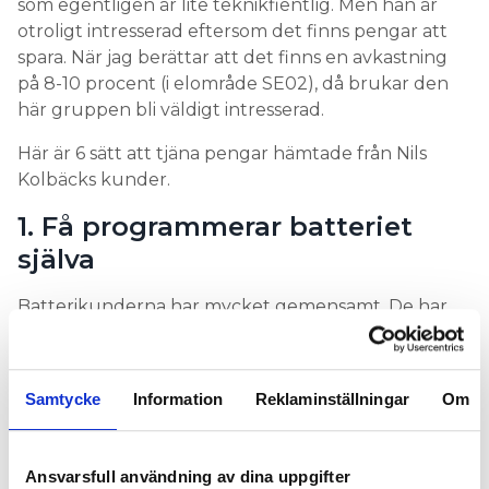
som egentligen är lite teknikfientlig. Men han är
otroligt intresserad eftersom det finns pengar att
spara. När jag berättar att det finns en avkastning
på 8-10 procent (i elområde SE02), då brukar den
här gruppen bli väldigt intresserad.
Här är 6 sätt att tjäna pengar hämtade från Nils
Kolbäcks kunder.
1. Få programmerar batteriet
själva
Batterikunderna har mycket gemensamt. De har
en solcellsanläggning och vill
använda mer av
solelen själva i hemmet.
För att göra det använder
de batteriet för att lagra solelen från dagtid till
Samtycke
Information
Reklaminställningar
Om
kvällar och nätter då batteriet matar hushållet.
Neeks kunder är pålästa inför batteriköpet men få
är avancerade användare.
Ansvarsfull användning av dina uppgifter