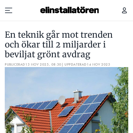
EN TEKNIK GÅR MOT TRENDEN OCH ÖKAR TILL 2 MILJARDER I BEVILJAT GRÖNT AVDRAG
En teknik går mot trenden
Prenumerera
och ökar till 2 miljarder i
beviljat grönt avdrag
Hantera prenumeration
PUBLICERAD
13 NOV 2025, 08:30
| UPPDATERAD
14 NOV 2025
Lediga jobb
Annonsera
Läs E-tidningen
Om tidningen
Kontakt
Personuppgifter