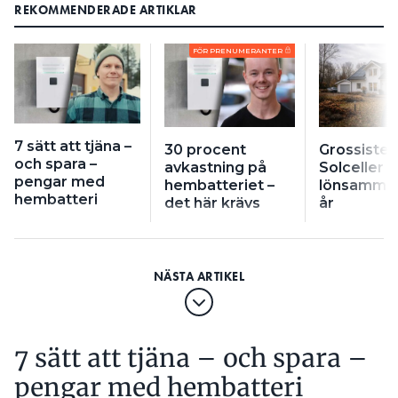
REKOMMENDERADE ARTIKLAR
FÖR PRENUMERANTER
7 sätt att tjäna –
30 procent
Grossisten
och spara –
avkastning på
Solceller bl
pengar med
hembatteriet –
lönsamma 
hembatteri
det här krävs
år
7 sätt att tjäna – och spara –
pengar med hembatteri