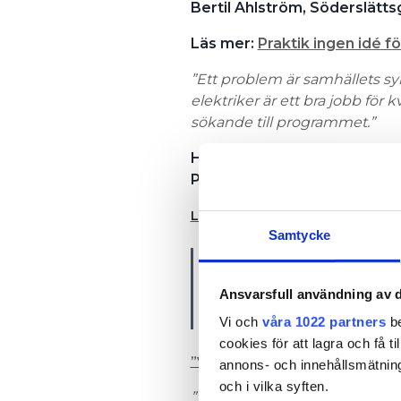
Bertil Ahlström, Söderslätt
Läs mer:
Praktik ingen idé fö
”Ett problem är samhällets sy
elektriker är ett bra jobb för kv
sökande till programmet.”
Håkan Johansson,
Peder Skrivares skola, Varb
LÄS MER OM UTBILDNING:
FRED
Samtycke
’’Det är tråkigt at
Och vi tjatar ständigt
Ansvarsfull användning av d
JOHAN ANDERSSON, 
Vi och
våra 1022 partners
be
cookies för att lagra och få t
”VI HAR INTE RÅD ATT TAPPA 
annons- och innehållsmätning
och i vilka syften.
”Vi påverkar självklart geno