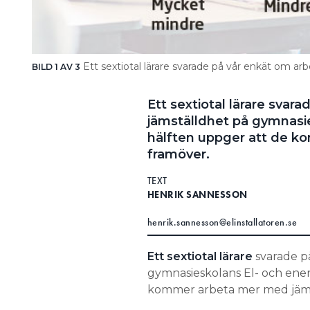
Ett sextiotal lärare svarade på vår enkät om a
BILD 1 AV 3
Ett sextiotal lärare sva
jämställdhet på gymnasi
hälften uppger att de k
framöver.
TEXT
HENRIK SANNESSON
henrik.sannesson@elinstallatoren.se
Ett sextiotal lärare
svarade p
gymnasieskolans El- och ene
kommer arbeta mer med jäms