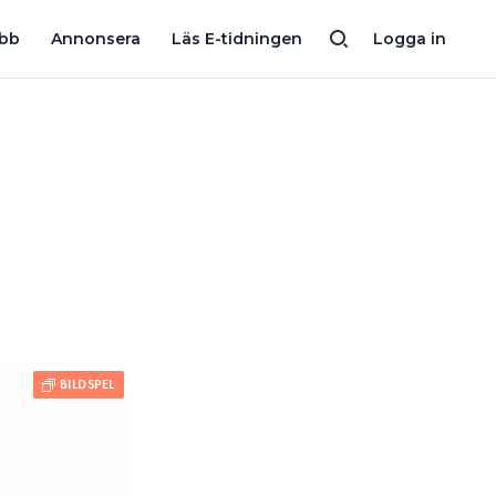
“SÖKES: KVINNLIGA ELEKTRIKER”
FLER TJEJER VILL BLI ELEKTR
obb
Annonsera
Läs E-tidningen
Logga in