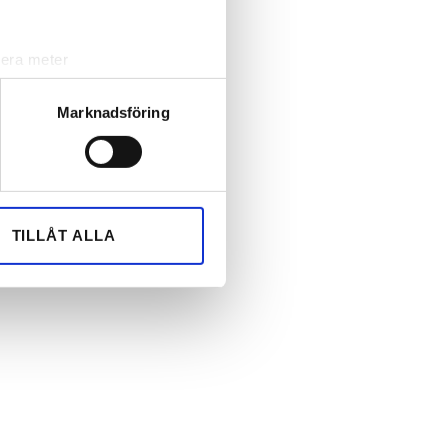
lera meter
ryck)
ljsektionen
. Du kan ändra
Marknadsföring
andahålla funktioner för
n information från din enhet
 tur kombinera informationen
TILLÅT ALLA
deras tjänster.