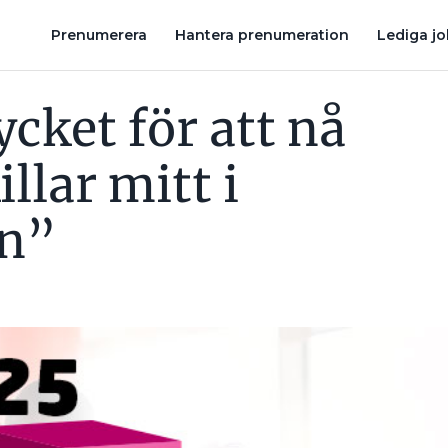
ERTETEN”
KVINNLIGA ELEKTRIKER – INGEN SJÄLVKLARHET
Prenumerera
Hantera prenumeration
Lediga j
cket för att nå
illar mitt i
en”