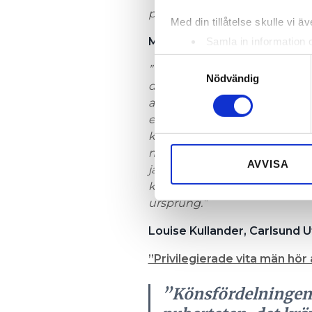
påverka vilka som kommer in t
Med din tillåtelse skulle vi äve
Matts Gregori, Björkhagssko
Samla in information 
Identifiera din enhet 
Samtyckesval
”Vårt arbete för jämställdhe
Ta reda på mer om hur dina pe
Nödvändig
diskussioner om attityder. Hur
eller dra tillbaka ditt samtyc
att lite ödmjukhet är en bra
enkät med alla tvåor varje år 
Vi använder enhetsidentifierar
klasser. Jag tror dock att en 
sociala medier och analysera 
mer för respektive elev, än ä
till de sociala medier och a
AVVISA
jämställdhetsdiskussioner vari
med annan information som du 
klassen. Både när det gäller 
ursprung.”
Louise Kullander,
Carlsund U
”Privilegierade vita män hör
”Könsfördelningen ä