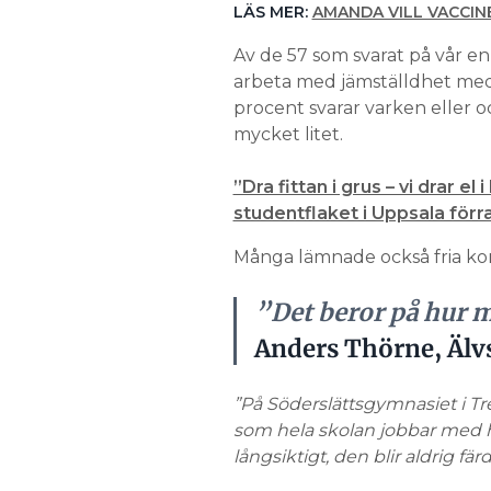
LÄS MER:
AMANDA VILL VACCI
Av de 57 som svarat på vår en
arbeta med jämställdhet med 
procent svarar varken eller oc
mycket litet.
”Dra fittan i grus – vi drar e
studentflaket i Uppsala förra
Många lämnade också fria ko
”Det beror på hur 
Anders Thörne, Älv
”På Söderslättsgymnasiet i Tr
som hela skolan jobbar med h
långsiktigt, den blir aldrig färd