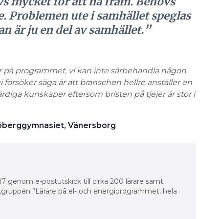
vs mycket för att nå fram. Behövs
e. Problemen ute i samhället speglas
an är ju en del av samhället.”
ever på programmet, vi kan inte särbehandla någon
i försöker säga är att branschen hellre anställer en
ikvärdiga kunskaper eftersom bristen på tjejer är stor i
Sjöberggymnasiet, Vänersborg
genom ­e-postutskick till cirka 200 lärare samt
gruppen ”Lärare på el- och energiprogrammet, hela