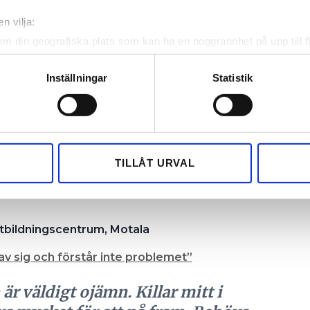
ill utbildningen.”
n vilja:
lan yrkesvuxenutbildning, Hofors.
om din geografiska plats som kan ha en noggrannhet på upp till f
genom att aktivt skanna den för specifika kännetecken (fingeravt
t bygger mycket på öppna diskussioner och
rsonliga uppgifter behandlas och ställ in dina preferenser i
deta
Inställningar
Statistik
 man förhåller sig till människor i sin omgivning,
ke när som helst från cookie-förklaringen.
 egenskap oavsett vem man möter. Det görs en stor
+ att elever från andra program gör enkäter i våra
e för att anpassa innehållet och annonserna till användarna, tillh
diskussion i vardagen, när ämnet dyker upp, ger
vår trafik. Vi vidarebefordrar även sådana identifierare och anna
nnu fler enkäter. Mängden
nnons- och analysföretag som vi samarbetar med. Dessa kan i sin
TILLÅT URVAL
erar mellan olika klasser, beroende på individer i
har tillhandahållit eller som de har samlat in när du har använt 
jämställdhet mellan kön och mellan olika
tbildningscentrum, Motala
 av sig och förstår inte problemet”
r väldigt ojämn. Killar mitt i