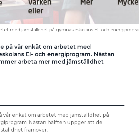
rbetet med jämställdhet på gymnasieskolans El- och energiprogr
rade på vår enkät om arbetet med
eskolans El- och energiprogram. Nästan
ommer arbeta mer med jämställdhet
å vår enkät om arbetet med jämställdhet på
rgiprogram. Nästan hälften uppger att de
tälldhet framöver.