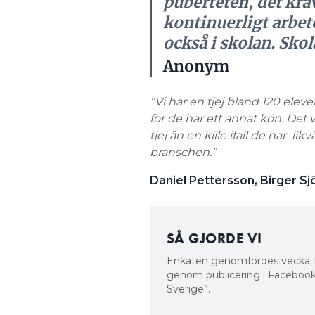
puberteten, det krä
kontinuerligt arbet
också i skolan. Skol
Anonym
’’Vi har en tjej bland 120 el
för de har ett annat kön. Det v
tjej än en kille ifall de har ­ l
branschen.”
Daniel Pettersson, Birger 
SÅ GJORDE VI
Enkäten genomfördes vecka 17 
genom publicering i Facebook
Sverige”.