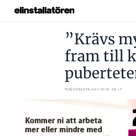
”KRÄVS MYCKET FÖR ATT NÅ FRAM TILL KILLAR MITT I PUB
”Krävs my
Prenumerera
fram till k
Hantera prenumeration
pubertet
Lediga jobb
Annonsera
PUBLICERAD
28 MAY 2018, 08:17
Läs E-tidningen
Om tidningen
Kontakt
Personuppgifter