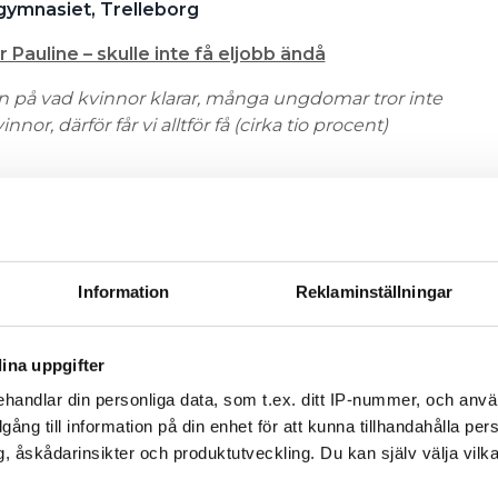
sgymnasiet, Trelleborg
r Pauline – skulle inte få eljobb ändå
n på vad kvinnor klarar, många ungdomar tror inte
innor, därför får vi alltför få (cirka tio procent)
erg
RIK FÅR INTE BLI ELEKTRIKER
Information
Reklaminställningar
t det förekommer könsord hela tiden.
 om att det inte är tillåtet.’’
ina uppgifter
ETEC, OSKARSHAMN
handlar din personliga data, som t.ex. ditt IP-nummer, och anv
illgång till information på din enhet för att kunna tillhandahålla pe
KVINNORNA”
, åskådarinsikter och produktutveckling. Du kan själv välja vilk
m systematiskt värdegrundsarbete men vi kan inte