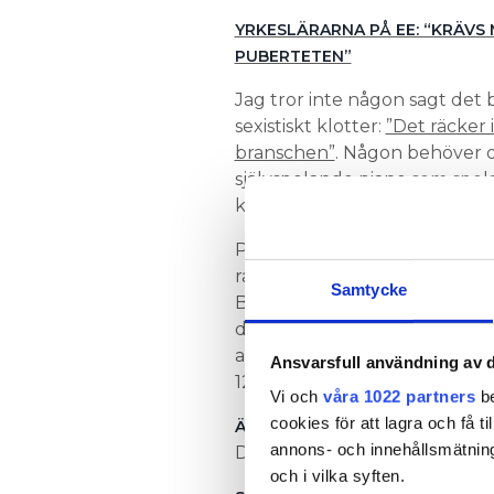
YRKESLÄRARNA PÅ EE: “KRÄVS 
PUBERTETEN”
Jag tror inte någon sagt det b
sexistiskt klotter:
”Det räcker i
branschen”
. Någon behöver 
självspelande piano som spel
kunna säga att alla är välk
På byggsidan har det senaste 
rapporterar tidningen
Byggn
Samtycke
Bostad för ett år sedan och s
drog i somras i gång ett lär
anläggning. Senast i raden är 
Ansvarsfull användning av d
12 kvinnor. Redan har de fått
Vi och
våra 1022 partners
be
cookies för att lagra och få t
ÄN FINNS INGET LÄRLINGSPR
annons- och innehållsmätning
Det borde det göra.
och i vilka syften.