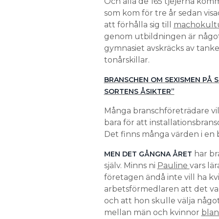
Och alla de 165 tjejerna kom
som kom för tre år sedan visa
att förhålla sig till
machokultu
genom utbildningen är något f
gymnasiet avskräcks av tanken 
tonårskillar.
BRANSCHEN OM SEXISMEN PÅ S
SORTENS ÅSIKTER”
Många branschföreträdare vill a
bara för att installationsbran
Det finns många värden i en 
har br
MEN DET GÅNGNA ÅRET
själv. Minns ni
Pauline
vars lä
företagen ändå inte vill ha k
arbetsförmedlaren att det var 
och att hon skulle välja någo
mellan män och kvinnor
blan