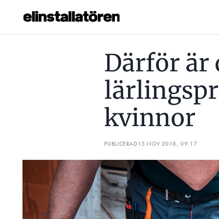
DÄRFÖR ÄR DET RÄTT MED LÄRLINGSPROGRAM FÖR KVIN
Därför är 
Prenumerera
lärlingsp
Hantera prenumeration
kvinnor
Lediga jobb
Annonsera
PUBLICERAD
15 NOV 2018, 09:17
Läs E-tidningen
Om tidningen
Kontakt
Personuppgifter