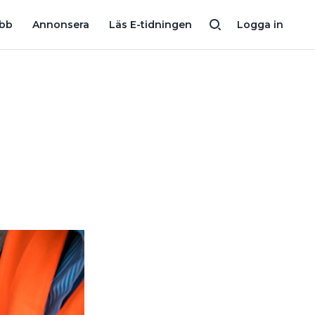
IGA ELEKTRIKER – INGEN SJÄLVKLARHET
“SÖKES: KVINNLIGA 
obb
Annonsera
Läs E-tidningen
Logga in