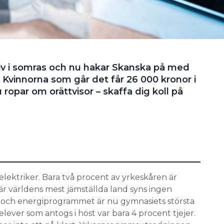
ativ i somras och nu hakar Skanska på med
 Kvinnorna som går det får 26 000 kronor i
 ropar om orättvisor – skaffa dig koll på
elektriker. Bara två procent av yrkeskåren är
 är världens mest jämställda land syns ingen
l- och energiprogrammet är nu gymnasiets största
ever som antogs i höst var bara 4 procent tjejer.