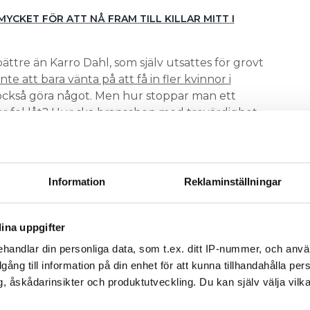
MYCKET FÖR ATT NÅ FRAM TILL KILLAR MITT I
ättre än Karro Dahl, som själv utsattes för grovt
nte att bara vänta på att få in fler kvinnor i
också göra något. Men hur stoppar man ett
ar fel låt? Hur ska branschen med trovärdighet
omna när den är homogen?
året startats tre olika lärlingsprogram för kvinnor
adsarbetaren
. Hentverkarna startades av Ikano
Information
Reklaminställningar
ka ge fler kvinnliga snickare. Byggföretaget JM
lingsprogram för kvinnor inom yrken inom bygg och
Skanska som i mars startar lärlingsutbildning för
ina uppgifter
 ett 40-tal sökande.
handlar din personliga data, som t.ex. ditt IP-nummer, och anv
illgång till information på din enhet för att kunna tillhandahålla pe
specifikt för kvinnor som vill bli elektriker.
OGRAM
, åskådarinsikter och produktutveckling. Du kan själv välja vilk