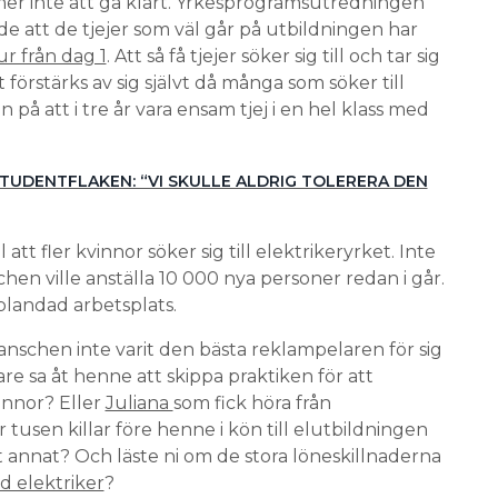
mer inte att gå klart. Yrkesprogramsutredningen
de att de tjejer som väl går på utbildningen har
r från dag 1
. Att så få tjejer söker sig till och tar sig
örstärks av sig självt då många som söker till
på att i tre år vara ensam tjej i en hel klass med
TUDENTFLAKEN: “VI SKULLE ALDRIG TOLERERA DEN
tt fler kvinnor söker sig till elektrikeryrket. Inte
schen ville anställa 10 000 nya personer redan i går.
blandad arbetsplats.
anschen inte varit den bästa reklampelaren för sig
rare sa åt henne att skippa praktiken för att
vinnor? Eller
Juliana
som fick höra från
tusen killar före henne i kön till elutbildningen
t annat? Och läste ni om de stora löneskillnaderna
d elektriker
?