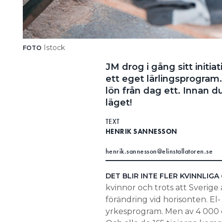
Istock
FOTO
JM drog i gång sitt initi
ett eget lärlingsprogram.
lön från dag ett. Innan du
läget!
TEXT
HENRIK SANNESSON
henrik.sannesson@elinstallatoren.se
DET BLIR INTE FLER KVINNLIGA
kvinnor och trots att Sverige
förändring vid horisonten. E
yrkesprogram. Men av 4 000 el