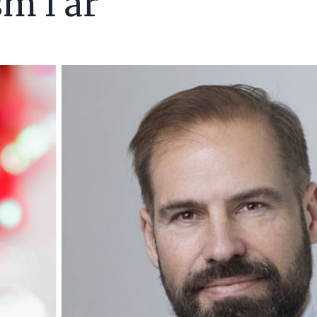
m i år