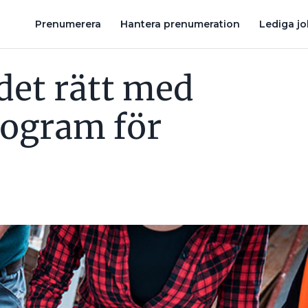
NOR
LÅT STUDENTFLAKEN VARA UTAN SEXISM I ÅR
KVINNL
Prenumerera
Hantera prenumeration
Lediga j
det rätt med
rogram för