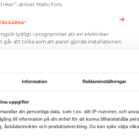
riker”, skriver Malin Fors.
 I VÄGGARNA”
mgick tydligt i programmet att en elektriker
t går att tolka som att paret gjorde installationen
t undvika sådana missförstånd framöver.”
Information
Reklaminställningar
ina uppgifter
v och få nyheter, tips och bevakningar rakt ner i
handlar din personliga data, som t.ex. ditt IP-nummer, och anv
illgång till information på din enhet för att kunna tillhandahålla pe
, åskådarinsikter och produktutveckling. Du kan själv välja vilk