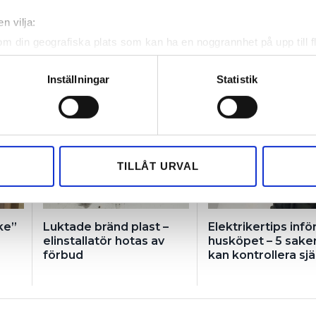
n vilja:
om din geografiska plats som kan ha en noggrannhet på upp till f
genom att aktivt skanna den för specifika kännetecken (fingeravt
rsonliga uppgifter behandlas och ställ in dina preferenser i
deta
Inställningar
Statistik
ke när som helst från cookie-förklaringen.
e för att anpassa innehållet och annonserna till användarna, tillh
vår trafik. Vi vidarebefordrar även sådana identifierare och anna
nnons- och analysföretag som vi samarbetar med. Dessa kan i sin
TILLÅT URVAL
har tillhandahållit eller som de har samlat in när du har använt 
ke”
Luktade bränd plast –
Elektrikertips infö
elinstallatör hotas av
husköpet – 5 sake
förbud
kan kontrollera sjä