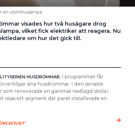
rar en utomhuslampa.
drömmar visades hur två husägare drog
lampa, vilket fick elektriker att reagera. Nu
ktledare om hur det gick till.
I programmet får
ALITYSERIEN HUSDRÖMMAR.
förverkligar sina husdrömmar. I den senaste
r som renoverade en gammal nedlagd skola i
t visas ett segment där paret installerade en
 FÖRKASTLIGT”