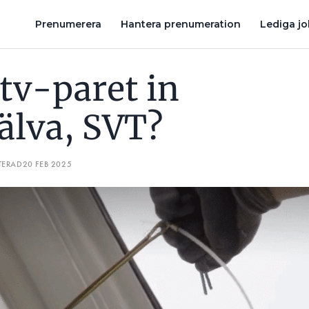
RINGEN SER LITE KRISPIG UT”
”EN RÖRIS SOM BYTT YRKE”
Prenumerera
Hantera prenumeration
Lediga j
tv-paret in
älva, SVT?
TERAD
20 FEB 2025