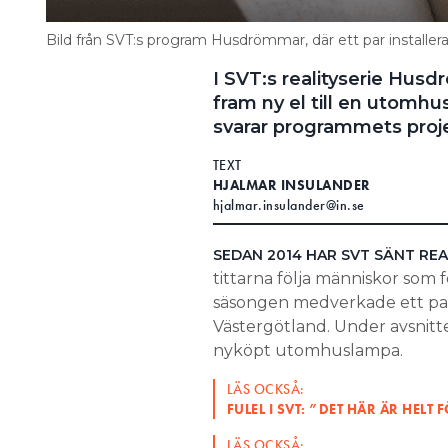
Bild från SVT:s program Husdrömmar, där ett par installe
I SVT:s realityserie Hus
fram ny el till en utomhus
svarar programmets proje
TEXT
HJALMAR INSULANDER
hjalmar.insulander@in.se
SEDAN 2014 HAR SVT SÄNT RE
tittarna följa människor som 
säsongen medverkade ett pa
Västergötland. Under avsnitte
nyköpt utomhuslampa.
LÄS OCKSÅ:
FULEL I SVT: ”DET HÄR ÄR HELT
LÄS OCKSÅ: