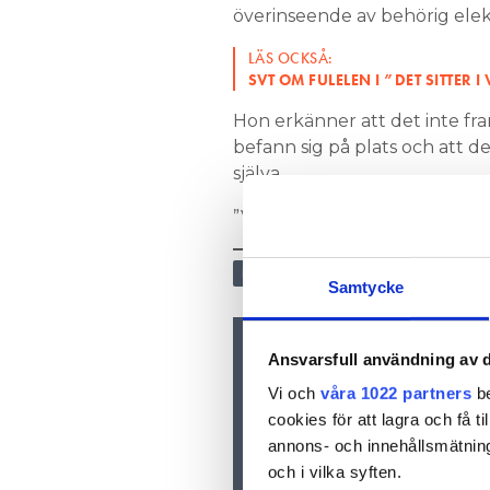
överinseende av behörig elekt
LÄS OCKSÅ:
SVT OM FULELEN I ”DET SITTER
Hon erkänner att det inte fra
befann sig på plats och att de
själva.
”Vi ska göra vad vi kan för at
ELSÄKERHET
Samtycke
Ansvarsfull användning av d
Nyhetsbrev
Prenumerera på vårt nyhetsbre
Vi och
våra 1022 partners
be
inkorgen
cookies för att lagra och få t
annons- och innehållsmätning
och i vilka syften.