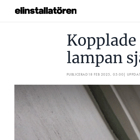
KOPPLADE TV-PARET IN LAMPAN SJÄLVA, SVT?
”ISOLE
Kopplade 
Prenumerera
lampan sj
Hantera prenumeration
Lediga jobb
PUBLICERAD
18 FEB 2025, 05:00
| UPPDA
Annonsera
Läs E-tidningen
Om tidningen
Kontakt
Personuppgifter