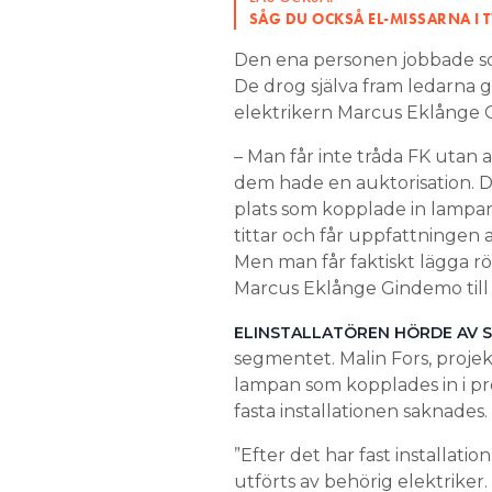
SÅG DU OCKSÅ EL-MISSARNA I 
Den ena personen jobbade so
De drog själva fram ledarna 
elektrikern Marcus Eklånge
– Man får inte tråda FK utan 
dem hade en auktorisation. D
plats som kopplade in lampa
tittar och får uppfattningen 
Men man får faktiskt lägga rör
Marcus Eklånge Gindemo till E
ELINSTALLATÖREN HÖRDE AV SI
segmentet. Malin Fors, projek
lampan som kopplades in i pro
fasta installationen saknades.
”Efter det har fast installatio
utförts av behörig elektriker.