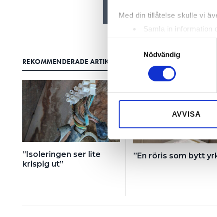
Med din tillåtelse skulle vi äve
Samla in information 
Identifiera din enhet 
Samtyckesval
Ta reda på mer om hur dina pe
Nödvändig
REKOMMENDERADE ARTIKLAR
eller dra tillbaka ditt samtyc
Vi använder enhetsidentifierar
sociala medier och analysera 
till de sociala medier och a
AVVISA
med annan information som du 
”Isoleringen ser lite
”En röris som bytt yr
krispig ut”