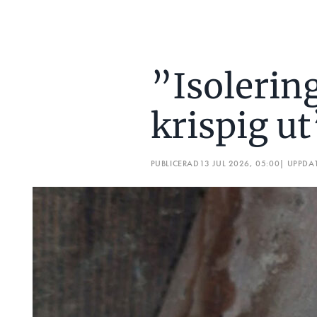
”Isolering
krispig ut
PUBLICERAD
13 JUL 2026, 05:00
| UPPDA