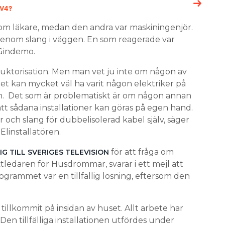
TV4?
m läkare, medan den andra var maskiningenjör.
genom slang i väggen. En som reagerade var
 Gindemo.
auktorisation. Men man vet ju inte om någon av
et kan mycket väl ha varit någon elektriker på
n. Det som är problematiskt är om någon annan
att sådana installationer kan göras på egen hand.
 och slang för dubbelisolerad kabel själv, säger
linstallatören.
för att fråga om
G TILL SVERIGES TELEVISION
tledaren för Husdrömmar, svarar i ett mejl att
grammet var en tillfällig lösning, eftersom den
n tillkommit på insidan av huset. Allt arbete har
 Den tillfälliga installationen utfördes under