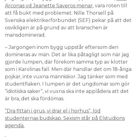
Arconas vd Jeanette Saveros menar
, vara roten till
att få bukt med problemet. Nille Thorsell på
Svenska elektrikerförbundet (SEF) pekar på att det
osvikligen är på grund av att branschen är
mansdominerad.
– Jargongen inom bygg uppstår eftersom den
domineras av män. Det är lika påtagligt som när jag
gjorde lumpen, där förekom samma typ av klotter
som i Karolinas fall. Men där handlar det om 18-åriga
pojkar, inte vuxna människor. Jag tänker som med
studentflaken. I lumpen är det ungdomar som gör
”idiotiska saker”, vi vuxna ska inte applådera att det
är bra, det ska fördömas.
”Dra fittan i grus, vi drar el i horhus”, löd
studenternas budskap. Sexism står på Elstudions
agenda.