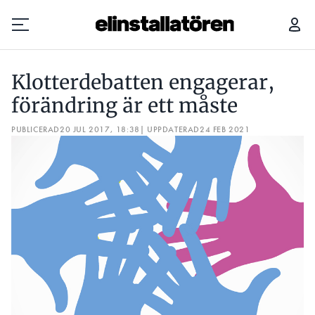
KLOTTERDEBATTEN ENGAGERAR, FÖRÄNDRING ÄR ETT MÅSTE
Klotterdebatten engagerar,
Prenumerera
förändring är ett måste
PUBLICERAD
Hantera prenumeration
20 JUL 2017, 18:38
| UPPDATERAD
24 FEB 2021
Lediga jobb
Annonsera
Läs E-tidningen
Om tidningen
Kontakt
Personuppgifter