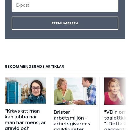
REKOMMENDERADE ARTIKLAR
”Krävs att man
Brister i
"VD:n om
kan jobba när
arbetsmiljön –
toalettklot
man har mens, är
arbetsgivarens
""Detta är 
gravid och
skyldigheter
oacceptab