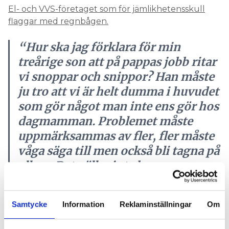
El- och VVS-företaget som för jämlikhetensskull
flaggar med regnbågen.
“Hur ska jag förklara för min
treårige son att på pappas jobb ritar
vi snoppar och snippor? Han måste
ju tro att vi är helt dumma i huvudet
som gör något man inte ens gör hos
dagmamman. Problemet måste
uppmärksammas av fler, fler måste
våga säga till men också bli tagna på
allvar. Det gäller inte bara
arbetstagarna, arbetsledare och
chefer måste ta dessa frågor seriöst.
Samtycke
Information
Reklaminställningar
Om
Då kan vi förändra branschen.”
NILLE THORSELL, SEF