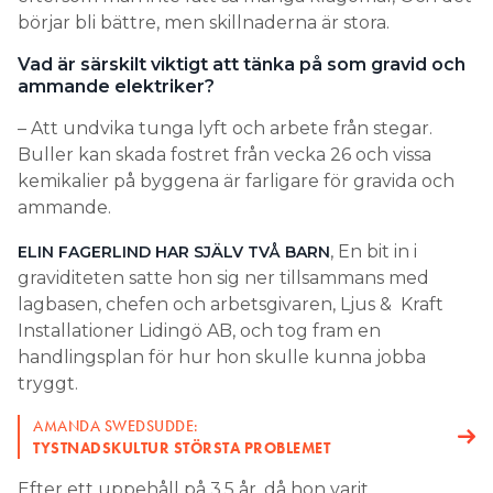
börjar bli bättre, men skillnaderna är stora.
Vad är särskilt viktigt att tänka på som gravid och
ammande elektriker?
– Att undvika tunga lyft och arbete från stegar.
Buller kan skada fostret från vecka 26 och vissa
kemikalier på byggena är farligare för gravida och
ammande.
, En bit in i
ELIN FAGERLIND HAR SJÄLV TVÅ BARN
graviditeten satte hon sig ner tillsammans med
lagbasen, chefen och arbetsgivaren, Ljus & Kraft
Installationer Lidingö AB, och tog fram en
handlingsplan för hur hon skulle kunna jobba
tryggt.
AMANDA SWEDSUDDE:
TYSTNADSKULTUR STÖRSTA PROBLEMET
Efter ett uppehåll på 3,5 år, då hon varit