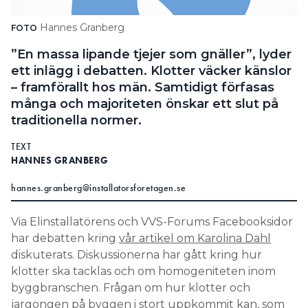
Search for:
Hannes Granberg
FOTO
”En massa lipande tjejer som gnäller”, lyder
ett inlägg i debatten. Klotter väcker känslor
SEARCH
– framförallt hos män. Samtidigt förfasas
många och majoriteten önskar ett slut på
traditionella normer.
TEXT
HANNES GRANBERG
hannes.granberg@installatorsforetagen.se
Via Elinstallatörens och VVS-Forums Facebooksidor
har debatten kring
vår artikel om Karolina Dahl
diskuterats. Diskussionerna har gått kring hur
klotter ska tacklas och om homogeniteten inom
byggbranschen. Frågan om hur klotter och
jargongen på byggen i stort uppkommit kan,
som