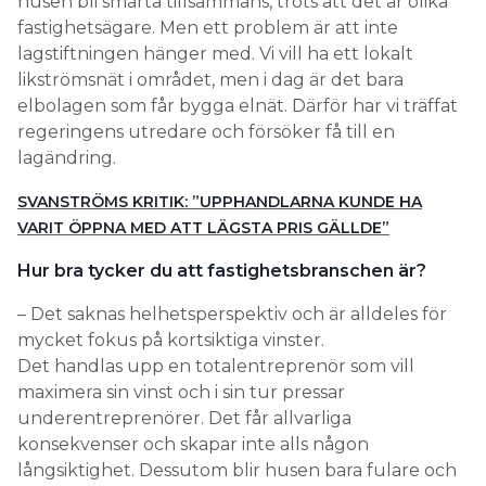
husen bli smarta tillsammans, trots att det är olika
fastighetsägare. Men ett problem är att inte
lagstiftningen hänger med. Vi vill ha ett lokalt
likströmsnät i området, men i dag är det bara
elbolagen som får bygga elnät. Därför har vi träffat
regeringens utredare och försöker få till en
lagändring.
SVANSTRÖMS KRITIK: ”UPPHANDLARNA KUNDE HA
VARIT ÖPPNA MED ATT LÄGSTA PRIS GÄLLDE”
Hur bra tycker du att fastighetsbranschen är?
– Det saknas helhetsperspektiv och är alldeles för
mycket fokus på kortsiktiga vinster.
Det handlas upp en totalentreprenör som vill
maximera sin vinst och i sin tur pressar
underentreprenörer. Det får allvarliga
konsekvenser och skapar inte alls någon
långsiktighet. Dessutom blir husen bara fulare och