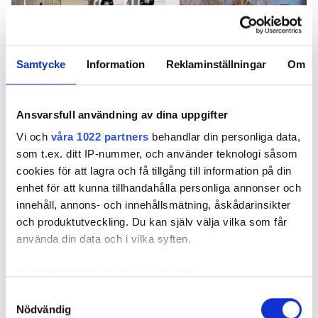
Samtycke
Information
Reklaminställningar
Om
Ansvarsfull användning av dina uppgifter
Vi och
våra 1022 partners
behandlar din personliga data,
Batterilagret i Grums. Foto: Ellevio
som t.ex. ditt IP-nummer, och använder teknologi såsom
Ödrift i villan är relativt lätt. Betydligt svårare
cookies för att lagra och få tillgång till information på din
är det när batterier ska ersätta elnätet och
enhet för att kunna tillhandahålla personliga annonser och
bilda ett lokalt nät. Det testade Ellevio i
innehåll, annons- och innehållsmätning, åskådarinsikter
Grums i mitten av juni. Resultatet: ”En
och produktutveckling. Du kan själv välja vilka som får
besvikelse”.
använda din data och i vilka syften.
TEXT
Med din tillåtelse skulle vi även vilja:
FELIX BJÖRKLUND
Samla in information om din geografiska plats
felix.bjorklund@in.se
Samtyckesval
Nödvändig
som kan ha en noggrannhet på upp till flera meter