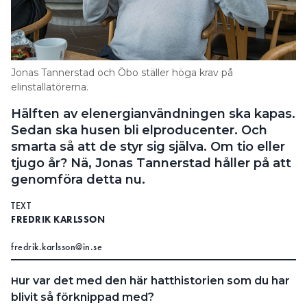
Search for:
Jonas Tannerstad och Öbo ställer höga krav på
SEARCH
elinstallatörerna.
Hälften av elenergianvändningen ska kapas.
Sedan ska husen bli elproducenter. Och
smarta så att de styr sig själva. Om tio eller
tjugo år? Nä, Jonas Tannerstad håller på att
genomföra detta nu.
TEXT
FREDRIK KARLSSON
fredrik.karlsson@in.se
ur var det med den här hatthistorien som du har
H
blivit
så förknippad med?