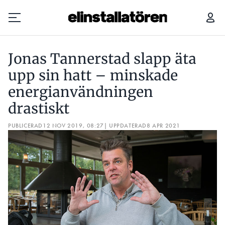
JONAS TANNERSTAD SLAPP ÄTA UPP SIN HATT – MINSKADE ENERGIANVÄNDNINGEN DRASTISKT
Jonas Tannerstad slapp äta
Prenumerera
upp sin hatt – minskade
energianvändningen
Hantera prenumeration
drastiskt
Lediga jobb
PUBLICERAD
12 NOV 2019, 08:27
| UPPDATERAD
8 APR 2021
Annonsera
Läs E-tidningen
Om tidningen
Kontakt
Personuppgifter