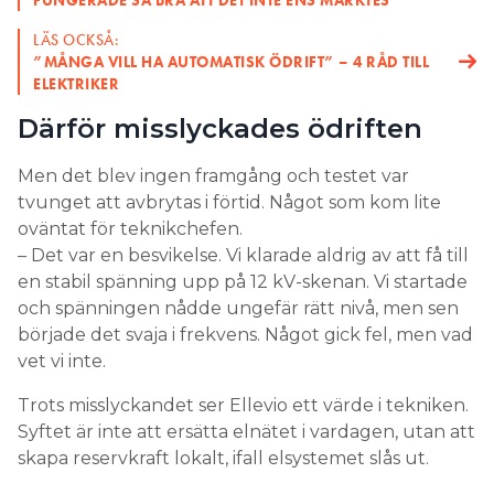
LÄS OCKSÅ:
”MÅNGA VILL HA AUTOMATISK ÖDRIFT” – 4 RÅD TILL
ELEKTRIKER
Därför misslyckades ödriften
Men det blev ingen framgång och testet var
tvunget att avbrytas i förtid. Något som kom lite
oväntat för teknikchefen.
– Det var en besvikelse. Vi klarade aldrig av att få till
en stabil spänning upp på 12 kV-skenan. Vi startade
och spänningen nådde ungefär rätt nivå, men sen
började det svaja i frekvens. Något gick fel, men vad
vet vi inte.
Trots misslyckandet ser Ellevio ett värde i tekniken.
Syftet är inte att ersätta elnätet i vardagen, utan att
skapa reservkraft lokalt, ifall elsystemet slås ut.