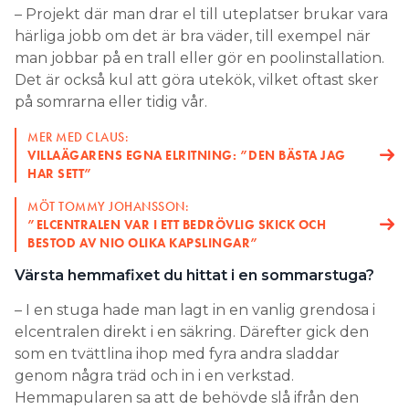
– Projekt där man drar el till uteplatser brukar vara
härliga jobb om det är bra väder, till exempel när
man jobbar på en trall eller gör en poolinstallation.
Det är också kul att göra utekök, vilket oftast sker
på somrarna eller tidig vår.
MER MED CLAUS:
VILLAÄGARENS EGNA ELRITNING: ”DEN BÄSTA JAG
HAR SETT”
MÖT TOMMY JOHANSSON:
”ELCENTRALEN VAR I ETT BEDRÖVLIG SKICK OCH
BESTOD AV NIO OLIKA KAPSLINGAR”
Värsta hemmafixet du hittat i en sommarstuga?
– I en stuga hade man lagt in en vanlig grendosa i
elcentralen direkt i en säkring. Därefter gick den
som en tvättlina ihop med fyra andra sladdar
genom några träd och in i en verkstad.
Hemmapularen sa att de behövde slå ifrån den