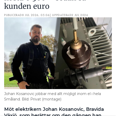
kunden euro
PUBLICERAD
8 JUL 2026, 05:06
| UPPDATERAD
2 JUL 2026
Johan Kosanovic jobbar med allt möjligt inom el i hela
Småland. Bild: Privat (montage)
Möt elektrikern Johan Kosanovic, Bravida
Växjö, som berättar om den gången han