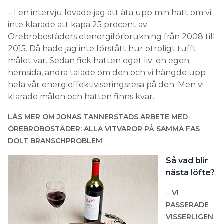
– I en intervju lovade jag att äta upp min hatt om vi
inte klarade att kapa 25 procent av
Örebrobostäders elenergiförbrukning från 2008 till
2015. Då hade jag inte förstått hur otroligt tufft
målet var. Sedan fick hatten eget liv; en egen
hemsida, andra talade om den och vi hängde upp
hela vår energieffektiviseringsresa på den. Men vi
klarade målen och hatten finns kvar.
LÄS MER OM JONAS TANNERSTADS ARBETE MED
ÖREBROBOSTÄDER: ALLA VITVAROR PÅ SAMMA FAS
DOLT BRANSCHPROBLEM
Så vad blir
nästa löfte?
–
VI
PASSERADE
VISSERLIGEN