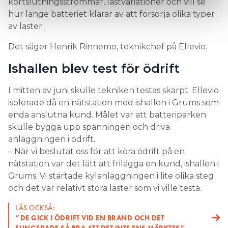
kortslutningsströmmar, lastvariationer och vill se
hur länge batteriet klarar av att försörja olika typer
av laster.
Det säger Henrik Rinnemo, teknikchef på Ellevio.
Ishallen blev test för ödrift
I mitten av juni skulle tekniken testas skarpt. Ellevio
isolerade då en nätstation med ishallen i Grums som
enda anslutna kund. Målet var att batteriparken
skulle bygga upp spänningen och driva
anläggningen i ödrift.
– När vi beslutat oss för att köra ödrift på en
nätstation var det lätt att frilägga en kund, ishallen i
Grums. Vi startade kylanläggningen i lite olika steg
och det var relativt stora laster som vi ville testa.
LÄS OCKSÅ:
”DE GICK I ÖDRIFT VID EN BRAND OCH DET
FUNGERADE SÅ BRA ATT DET INTE ENS MÄRKTES”