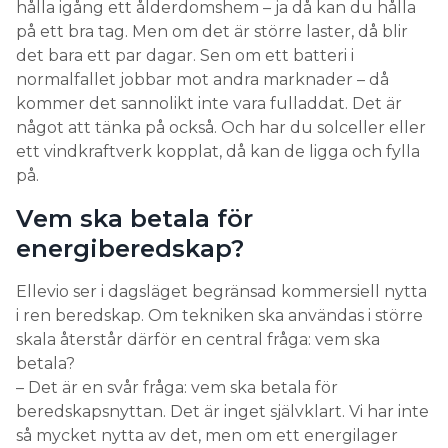
hålla igång ett ålderdomshem – ja då kan du hålla
på ett bra tag. Men om det är större laster, då blir
det bara ett par dagar. Sen om ett batteri i
normalfallet jobbar mot andra marknader – då
kommer det sannolikt inte vara fulladdat. Det är
något att tänka på också. Och har du solceller eller
ett vindkraftverk kopplat, då kan de ligga och fylla
på.
Vem ska betala för
energiberedskap?
Ellevio ser i dagsläget begränsad kommersiell nytta
i ren beredskap. Om tekniken ska användas i större
skala återstår därför en central fråga: vem ska
betala?
– Det är en svår fråga: vem ska betala för
beredskapsnyttan. Det är inget självklart. Vi har inte
så mycket nytta av det, men om ett energilager