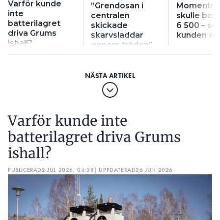
Varför kunde
”Grendosan i
Momentmi
inte
centralen
skulle bar
batterilagret
skickade
6 500 – se
driva Grums
skarvsladdar
kunden eu
ishall?
genom träden”
Varför kunde inte
batterilagret driva Grums
ishall?
PUBLICERAD
2 JUL 2026, 04:59
| UPPDATERAD
26 JUN 2026