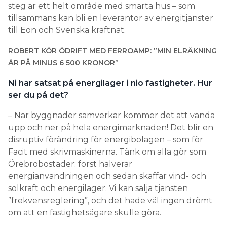
steg är ett helt område med smarta hus – som
tillsammans kan bli en leverantör av energitjänster
till Eon och Svenska kraftnät.
ROBERT KÖR ÖDRIFT MED FERROAMP: ”MIN ELRÄKNING
ÄR PÅ MINUS 6 500 KRONOR”
Ni har satsat på energilager i nio fastigheter. Hur
ser du på det?
– När byggnader samverkar kommer det att vända
upp och ner på hela energimarknaden! Det blir en
disruptiv förändring för energibolagen – som för
Facit med skrivmaskinerna. Tänk om alla gör som
Örebrobostäder: först halverar
energianvändningen och sedan skaffar vind- och
solkraft och energilager. Vi kan sälja tjänsten
”frekvensreglering”, och det hade väl ingen drömt
om att en fastighetsägare skulle göra.