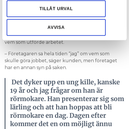
annons- och analysföretag som vi samarbetar med.
försöker lösa direkt med kunden. För oss blev det
Dessa kan i sin tur kombinera informationen med annan
TILLÅT URVAL
hela en principsak. Han hade ingen toalett och nu
information som du har tillhandahållit eller som de har
har han det. Det måste ha ett värde, så säger den
samlat in när du har använt deras tjänster.
andra av rör-företagets två delägare.
AVVISA
Men konflikten rörde inte bara priset utan också
vem som utförde arbetet.
– Företagaren sa hela tiden “jag” om vem som
skulle göra jobbet, säger kunden, men företaget
har en annan syn på saken.
Det dyker upp en ung kille, kanske
19 år och jag frågar om han är
rörmokare. Han presenterar sig som
lärling och att han hoppas att bli
rörmokare en dag. Dagen efter
kommer det en om möjligt ännu