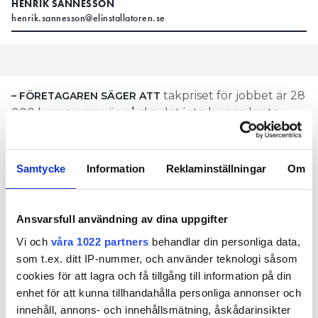
HENRIK SANNESSON
henrik.sannesson@elinstallatoren.se
takpriset för jobbet är 28
– FÖRETAGAREN SÄGER ATT
000 kronor, mer än så ska det inte kunna kosta.
Men trots att han sagt det initialt fick jag aldrig
någon offert.
Samtycke
Information
Reklaminställningar
Om
Så berättar kunden, som vill vara anonym, om
prisdiskussionen han hade med ett
installationsföretag i Östergötland. Arbetet han
Ansvarsfull användning av dina uppgifter
beställde i maj 2019 gick ut på att han ville få vatten
Vi och
våra 1022 partners
behandlar din personliga data,
indraget och wc installerad i sitt fritidshus.
som t.ex. ditt IP-nummer, och använder teknologi såsom
Rörföretaget är av en annan uppfattning om
cookies för att lagra och få tillgång till information på din
prisdiskussionen.
enhet för att kunna tillhandahålla personliga annonser och
LÄS DEN FÖRSTA ARTIKELN
innehåll, annons- och innehållsmätning, åskådarinsikter