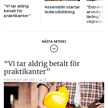
“Vi tar aldrig
Assemblin startar
”Extremt 
betalt för
ledarutbildning
arvode för
praktikanter”
lärling” – 
vägrade b
“Vi tar aldrig betalt för
praktikanter”
PUBLICERAD
7 SEP 2021, 16:59