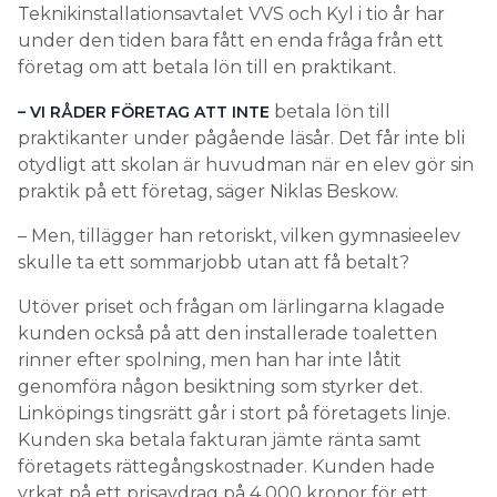
Teknikinstallationsavtalet VVS och Kyl i tio år har
under den tiden bara fått en enda fråga från ett
företag om att betala lön till en praktikant.
betala lön till
– VI RÅDER FÖRETAG ATT INTE
praktikanter under pågående läsår. Det får inte bli
otydligt att skolan är huvudman när en elev gör sin
praktik på ett företag, säger Niklas Beskow.
– Men, tillägger han retoriskt, vilken gymnasieelev
skulle ta ett sommarjobb utan att få betalt?
Utöver priset och frågan om lärlingarna klagade
kunden också på att den installerade toaletten
rinner efter spolning, men han har inte låtit
genomföra någon besiktning som styrker det.
Linköpings tingsrätt går i stort på företagets linje.
Kunden ska betala fakturan jämte ränta samt
företagets rättegångskostnader. Kunden hade
yrkat på ett prisavdrag på 4 000 kronor för ett