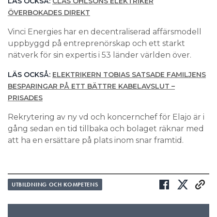
LÄS OCKSÅ:
CLAS OHLSONS ELEKTRIKER
ÖVERBOKADES DIREKT
Vinci Energies har en decentraliserad affärsmodell
uppbyggd på entreprenörskap och ett starkt
nätverk för sin expertis i 53 länder världen över.
LÄS OCKSÅ:
ELEKTRIKERN TOBIAS SATSADE FAMILJENS
BESPARINGAR PÅ ETT BÄTTRE KABELAVSLUT –
PRISADES
Rekrytering av ny vd och koncernchef för Elajo är i
gång sedan en tid tillbaka och bolaget räknar med
att ha en ersättare på plats inom snar framtid.
UTBILDNING OCH KOMPETENS