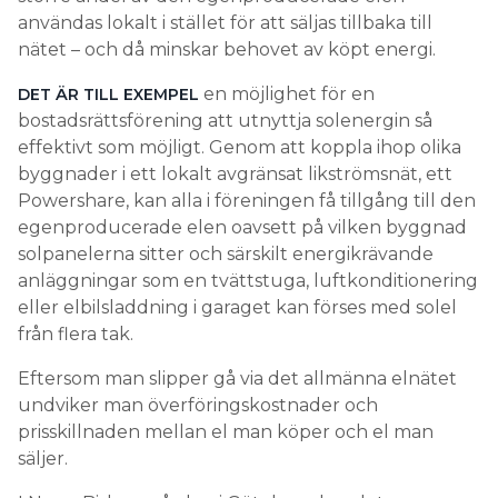
användas lokalt i stället för att säljas tillbaka till
nätet – och då minskar behovet av köpt energi.
en möjlighet för en
DET ÄR TILL EXEMPEL
bostadsrättsförening att utnyttja solenergin så
effektivt som möjligt. Genom att koppla ihop olika
byggnader i ett lokalt avgränsat likströmsnät, ett
Powershare, kan alla i föreningen få tillgång till den
egenproducerade elen oavsett på vilken byggnad
solpanelerna sitter och särskilt energikrävande
anläggningar som en tvättstuga, luftkonditionering
eller elbilsladdning i garaget kan förses med solel
från flera tak.
Eftersom man slipper gå via det allmänna elnätet
undviker man överföringskostnader och
prisskillnaden mellan el man köper och el man
säljer.