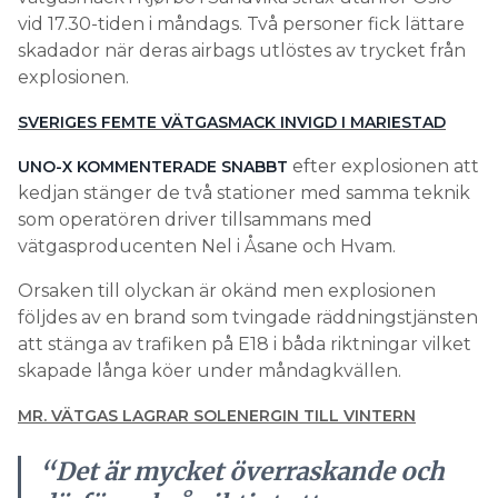
vid 17.30-tiden i måndags. Två personer fick lättare
skadador när deras airbags utlöstes av trycket från
explosionen.
SVERIGES FEMTE VÄTGASMACK INVIGD I MARIESTAD
efter explosionen att
UNO-X KOMMENTERADE SNABBT
kedjan stänger de två stationer med samma teknik
som operatören driver tillsammans med
vätgasproducenten Nel i Åsane och Hvam.
Orsaken till olyckan är okänd men explosionen
följdes av en brand som tvingade räddningstjänsten
att stänga av trafiken på E18 i båda riktningar vilket
skapade långa köer under måndagkvällen.
MR. VÄTGAS LAGRAR SOLENERGIN TILL VINTERN
“Det är mycket överraskande och