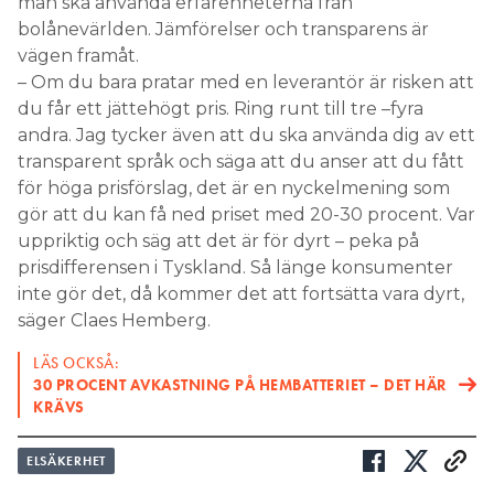
man ska använda erfarenheterna från
bolånevärlden. Jämförelser och transparens är
vägen framåt.
– Om du bara pratar med en leverantör är risken att
du får ett jättehögt pris. Ring runt till tre –fyra
andra. Jag tycker även att du ska använda dig av ett
transparent språk och säga att du anser att du fått
för höga prisförslag, det är en nyckelmening som
gör att du kan få ned priset med 20-30 procent. Var
uppriktig och säg att det är för dyrt – peka på
prisdifferensen i Tyskland. Så länge konsumenter
inte gör det, då kommer det att fortsätta vara dyrt,
säger Claes Hemberg.
LÄS OCKSÅ:
30 PROCENT AVKASTNING PÅ HEMBATTERIET – DET HÄR
KRÄVS
ELSÄKERHET