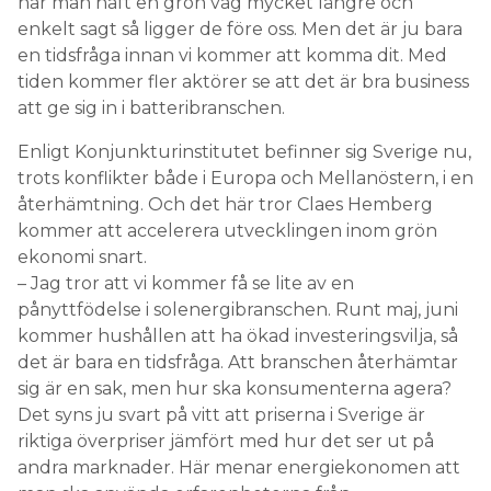
har man haft en grön våg mycket längre och
enkelt sagt så ligger de före oss. Men det är ju bara
en tidsfråga innan vi kommer att komma dit. Med
tiden kommer fler aktörer se att det är bra business
att ge sig in i batteribranschen.
Enligt Konjunkturinstitutet befinner sig Sverige nu,
trots konflikter både i Europa och Mellanöstern, i en
återhämtning. Och det här tror Claes Hemberg
kommer att accelerera utvecklingen inom grön
ekonomi snart.
– Jag tror att vi kommer få se lite av en
pånyttfödelse i solenergibranschen. Runt maj, juni
kommer hushållen att ha ökad investeringsvilja, så
det är bara en tidsfråga. Att branschen återhämtar
sig är en sak, men hur ska konsumenterna agera?
Det syns ju svart på vitt att priserna i Sverige är
riktiga överpriser jämfört med hur det ser ut på
andra marknader. Här menar energiekonomen att