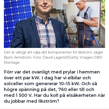
frånkopplingstider. Det är skälet till att vi vill hålla
oss under plus minus 400 volt, det vill säga inte höja
spänningen över 800 volt.
LÄS OCKSÅ:
8 SAKER DU BEHÖVER VETA OM LIKSTRÖM
2. Hur påverkas elsäkerheten av
att det är 760 volt som
Det är viktigt att välja rätt komponenter för likström, säger
spänningsnivå?
Björn Jernström. Foto: David Lagerlöf/Getty Images OBS!
Montage
– Det gör inte så stora skillnad eftersom vårt
likspänningsnät är mittpunktsjordad. Därför har vi
Förr var det ovanligt med prylar i hemmen
plus 380 volt och minus 380 volt relativt jord, vilket
över ett par kW. I dag har vi elbilar och
kan jämföras med ett vanligt 400 volt
solceller som genererar 10–15 kW. Och så
växelströmsnät. I ett sådant är toppspänningen
högre spänning på det, 760 eller till och
ungefär 330 volt relativt jord. Ska man bedöma hur
med 1 500 V. Har du koll på elsäkerheten när
farligt någonting är ur ett elsäkerhetsperspektiv så
du jobbar med likström?
är det egentligen toppspänningen man ska titta på