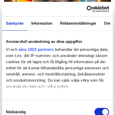
Samtycke
Information
Reklaminställningar
Om
Ansvarsfull användning av dina uppgifter
Vi och
våra 1022 partners
behandlar din personliga data,
som t.ex. ditt IP-nummer, och använder teknologi såsom
Claes Hemberg, energiekonom på Nibe. Foto: Nibe. OBS
cookies för att lagra och få tillgång till information på din
bilden är ett montage
enhet för att kunna tillhandahålla personliga annonser och
innehåll, annons- och innehållsmätning, åskådarinsikter
Priserna har rasat på stationära batterier. Till
och produktutveckling. Du kan själv välja vilka som får
exempel ett 16 kW Sungrow kostar 50 000
använda din data och i vilka syften.
kronor i Tyskland. Svenskarna får betala 112
000 kronor för exakt samma batteri.
Med din tillåtelse skulle vi även vilja:
TEXT
Samla in information om din geografiska plats
Samtyckesval
FELIX BJÖRKLUND
Nödvändig
som kan ha en noggrannhet på upp till flera meter
felix.bjorklund@in.se