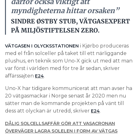
därför också viktigt att
myndigheterna hittar orsaken”
SINDRE ØSTBY STUB, VÄTGASEXPERT
PÅ MILJÖSTIFTELSEN ZERO.
i Kjørbo produceras
VÄTGASEN I OLYCKSSTATIONEN
med el från solceller på taket till ett närliggande
plushus, en teknik som Uno-X gick ut med att man
var först i världen med för tre år sedan, skriver
affärssajten
.
E24
Uno-X har tidigare kommunicerat att man avser ha
20 vätgasmackar i Norge senast år 2020 men nu
sätter man de kommande projekten på vänt till
dess att olyckan är utredd, skriver
.
E24
DÅLIG SOLCELLSAFFÄR GÖR ATT VASACRONAN
ÖVERVÄGER LAGRA SOLELEN I FORM AV VÄTGAS