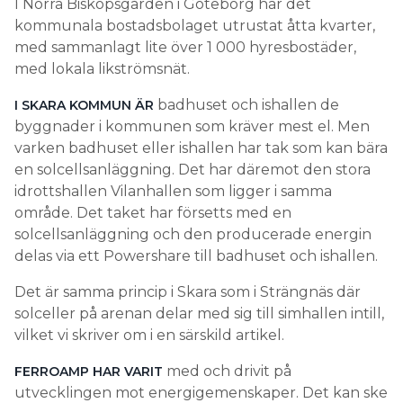
I Norra Biskopsgården i Göteborg har det
kommunala bostadsbolaget utrustat åtta kvarter,
med sammanlagt lite över 1 000 hyresbostäder,
med lokala likströmsnät.
badhuset och ishallen de
I SKARA KOMMUN ÄR
byggnader i kommunen som kräver mest el. Men
varken badhuset eller ishallen har tak som kan bära
en solcellsanläggning. Det har däremot den stora
idrottshallen Vilanhallen som ligger i samma
område. Det taket har försetts med en
solcellsanläggning och den producerade energin
delas via ett Powershare till badhuset och ishallen.
Det är samma princip i Skara som i Strängnäs där
solceller på arenan delar med sig till simhallen intill,
vilket vi skriver om i en särskild artikel.
med och drivit på
FERROAMP HAR VARIT
utvecklingen mot energigemenskaper. Det kan ske