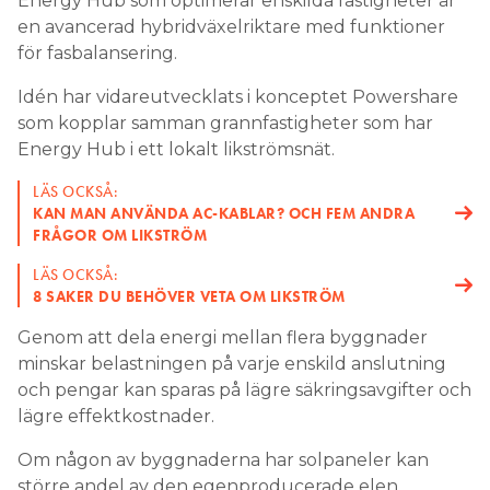
Energy Hub som optimerar enskilda fastigheter är
en avancerad hybridväxelriktare med funktioner
för fasbalansering.
Idén har vidareutvecklats i konceptet Powershare
som kopplar samman grannfastigheter som har
Energy Hub i ett lokalt likströmsnät.
LÄS OCKSÅ:
KAN MAN ANVÄNDA AC-KABLAR? OCH FEM ANDRA
FRÅGOR OM LIKSTRÖM
LÄS OCKSÅ:
8 SAKER DU BEHÖVER VETA OM LIKSTRÖM
Genom att dela energi mellan flera byggnader
minskar belastningen på varje enskild anslutning
och pengar kan sparas på lägre säkringsavgifter och
lägre effektkostnader.
Om någon av byggnaderna har solpaneler kan
större andel av den egenproducerade elen