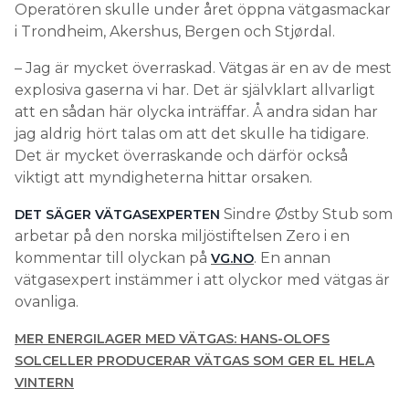
Operatören skulle under året öppna vätgasmackar
i Trondheim, Akershus, Bergen och Stjørdal.
– Jag är mycket överraskad. Vätgas är en av de mest
explosiva gaserna vi har. Det är självklart allvarligt
att en sådan här olycka inträffar. Å andra sidan har
jag aldrig hört talas om att det skulle ha tidigare.
Det är mycket överraskande och därför också
viktigt att myndigheterna hittar orsaken.
Sindre Østby Stub som
DET SÄGER VÄTGASEXPERTEN
arbetar på den norska miljöstiftelsen Zero i en
kommentar till olyckan på
. En annan
VG.NO
vätgasexpert instämmer i att olyckor med vätgas är
ovanliga.
MER ENERGILAGER MED VÄTGAS: HANS-OLOFS
SOLCELLER PRODUCERAR VÄTGAS SOM GER EL HELA
VINTERN