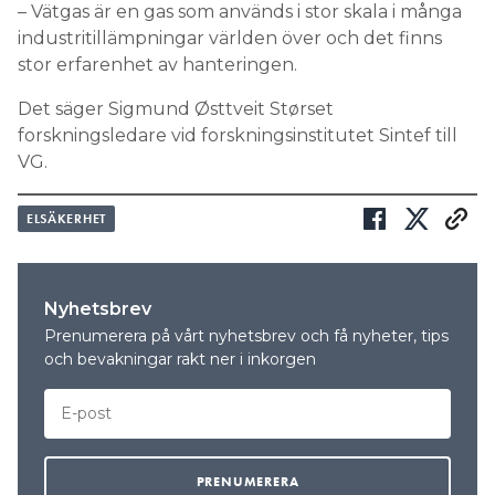
– Vätgas är en gas som används i stor skala i många
industritillämpningar världen över och det finns
stor erfarenhet av hanteringen.
Det säger Sigmund Østtveit Størset
forskningsledare vid forskningsinstitutet Sintef till
VG.
ELSÄKERHET
Nyhetsbrev
Prenumerera på vårt nyhetsbrev och få nyheter, tips
och bevakningar rakt ner i inkorgen