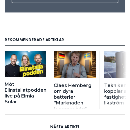
REKOMMENDERADE ARTIKLAR
Möt
Claes Hemberg
Tekniken 
Elinstallatpodden
om dyra
kopplar 
live på Elmia
batterier:
fastigheter
Solar
”Marknaden
likström
fungerar inte”