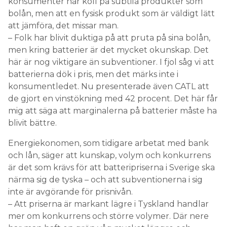
konsumenter har koll på subtila produkter som
bolån, men att en fysisk produkt som är väldigt lätt
att jämföra, det missar man.
– Folk har blivit duktiga på att pruta på sina bolån,
men kring batterier är det mycket okunskap. Det
här är nog viktigare än subventioner. I fjol såg vi att
batterierna dök i pris, men det märks inte i
konsumentledet. Nu presenterade även CATL att
de gjort en vinstökning med 42 procent. Det här får
mig att säga att marginalerna på batterier måste ha
blivit bättre.
Energiekonomen, som tidigare arbetat med bank
och lån, säger att kunskap, volym och konkurrens
är det som krävs för att batteripriserna i Sverige ska
närma sig de tyska – och att subventionerna i sig
inte är avgörande för prisnivån.
– Att priserna är markant lägre i Tyskland handlar
mer om konkurrens och större volymer. Där nere