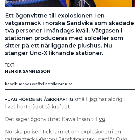
Search for:
Ett ögonvittne till explosionen i en
vätgasmack i norska Sandvika som skadade
två personer i måndags kväll. Vätgasen i
SEARCH
stationen produceras med solceller som
sitter på ett närliggande plushus. Nu
stänger Uno-X liknande stationer.
TEXT
HENRIK SANNESSON
henrik.sannesson@elinstallatoren.se
smäll, jag har aldrig i
– JAG HÖRDE EN ÅSKKRAFTIG
livet hört något så kraftigt
Det säger ögonvittnet Kawa Ihsan till
.
VG
Norska polisen fick larmet om explosionen i en
vätgasmack i Kjørbo i Sandvika strax utanför Oslo