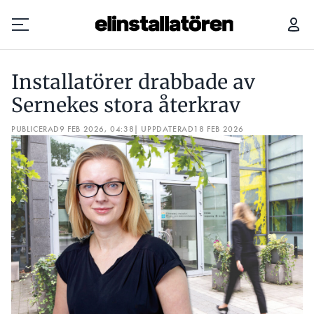
INSTALLATÖRER DRABBADE AV SERNEKES STORA ÅTERKRAV
Installatörer drabbade av
Prenumerera
Sernekes stora återkrav
PUBLICERAD
Hantera prenumeration
9 FEB 2026, 04:38
| UPPDATERAD
18 FEB 2026
Lediga jobb
Annonsera
Läs E-tidningen
Om tidningen
Kontakt
Personuppgifter