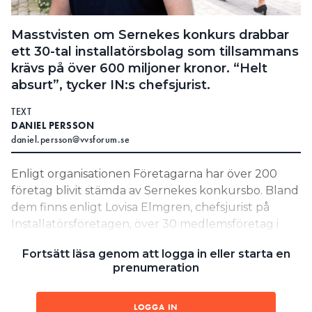
Search for:
Masstvisten om Sernekes konkurs drabbar
ett 30-tal installatörsbolag som tillsammans
krävs på över 600 miljoner kronor. “Helt
SEARCH
absurt”, tycker IN:s chefsjurist.
TEXT
DANIEL PERSSON
daniel.persson@vvsforum.se
Enligt organisationen Företagarna har över 200
företag blivit stämda av Sernekes konkursbo. Bland
dem finns enligt Lovisa Elmgren, chefsjurist på
Installatörsföretagen, över 30 medlemsföretag i
installationsbranschen. De finns runt om i landet
Fortsätt läsa genom att logga in eller starta en
men framför allt i Göteborgsområdet. Gemensamt
prenumeration
för dem är att de har utfört arbete åt Serneke från
oktober 2023 fram till konkursen i januari 2025 och
fått betalt för det. De blir stämda för att de vägrar
LOGGA IN