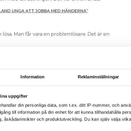
BLAND UNGA ATT JOBBA MED HÄNDERNA”
ch lösa. Man får vara en problemlösare. Det är en
amförallt unga mellan 13 och 16 år, men även
ne Stors på Installatörsföretagen.
a, de är klimatintresserade och vill göra nytta.
Information
Reklaminställningar
en möjlighet att bidra till det klimatsmarta
ergieffektivisering, solcellsinstallationer eller
om möjliggör smarta hem.
ina uppgifter
t”
LL VÄTGAS KOMMER DRIVA NED PRISE
handlar din personliga data, som t.ex. ditt IP-nummer, och anv
illgång till information på din enhet för att kunna tillhandahålla pe
n, Martin Modin och Hampus Hedström sänds i
, åskådarinsikter och produktutveckling. Du kan själv välja vilk
mber, Planen är att kanalen ska vara ett
er sig under mist två år.