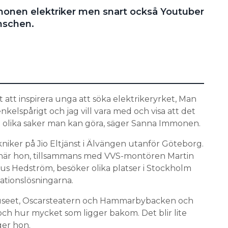
monen elektriker men snart också Youtuber
anschen.
t att inspirera unga att söka elektrikeryrket, Man
nkelspårigt och jag vill vara med och visa att det
et olika saker man kan göra, säger Sanna Immonen.
iker på Jio Eltjänst i Älvängen utanför Göteborg.
d när hon, tillsammans med VVS-montören Martin
s Hedström, besöker olika platser i Stockholm
lationslösningarna.
 museet, Oscarsteatern och Hammarbybacken och
och hur mycket som ligger bakom. Det blir lite
ger hon.