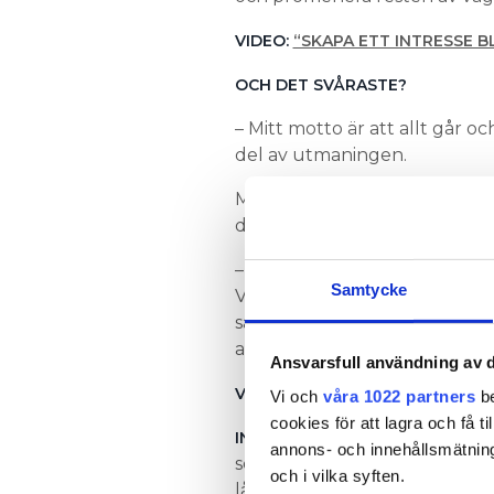
VIDEO:
“SKAPA ETT INTRESSE 
OCH DET SVÅRASTE?
– Mitt motto är att allt går o
del av utmaningen.
Målgruppen för kanalen är fr
deras föräldrar, berättar Helé
– Unga idag är väldigt medvetn
Samtycke
Våra branscher erbjuder unga 
samhället genom exempelvis en
att skapa en infrastruktur s
Ansvarsfull användning av d
VIDEO:
”KALIFORNIENS STÖD TI
Vi och
våra 1022 partners
be
cookies för att lagra och få t
Sanna Immone
INKOPPLAT MED
annons- och innehållsmätning
sex avsnitt med start 18 dece
och i vilka syften.
långsiktigt projekt som sträck