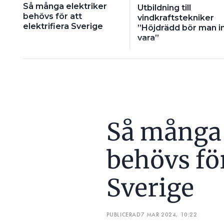
Så många elektriker
Utbildning till
behövs för att
vindkraftstekniker
elektrifiera Sverige
”Höjdrädd bör man i
vara”
Så många 
behövs för
Sverige
PUBLICERAD
7 MAR 2024, 10:22