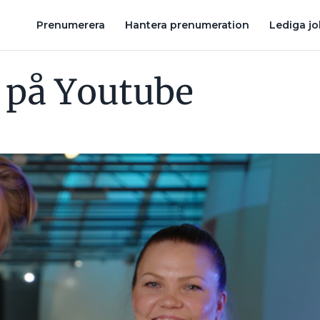
S FÖR ATT ELEKTRIFIERA SVERIGE
UTBILDNING TILL VINDKRA
Prenumerera
Hantera prenumeration
Lediga j
 på Youtube