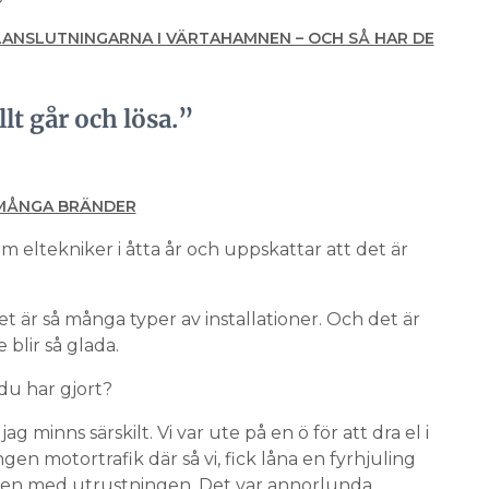
LANSLUTNINGARNA I VÄRTAHAMNEN – OCH SÅ HAR DE
llt går och lösa.”
 MÅNGA BRÄNDER
m eltekniker i åtta år och uppskattar att det är
det är så många typer av installationer. Och det är
 blir så glada.
 du har gjort?
jag minns särskilt. Vi var ute på en ö för att dra el i
en motortrafik där så vi, fick låna en fyrhjuling
en med utrustningen. Det var annorlunda.