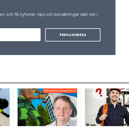
v och få nyheter, tips och bevakningar rakt ner i
FÖR PRENUMERANTER