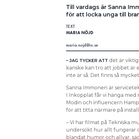
Till vardags är Sanna Im
för att locka unga till br
TEXT
MARIA NÖJD
maria.nojd@in.se
det är viktig
– JAG TYCKER ATT
kanske kan tro att jobbet är e
inte är så. Det finns så myck
Sanna Immonen är servicetekn
I Inkopplat får vi hänga me
Modin och influencern Hampu
för att titta närmare på instal
– Vi har filmat på Tekniska
undersökt hur allt fungerar 
blandat humor och allvar, sä