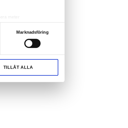
lera meter
ryck)
ljsektionen
. Du kan ändra
Marknadsföring
andahålla funktioner för
n information från din enhet
 tur kombinera informationen
TILLÅT ALLA
deras tjänster.