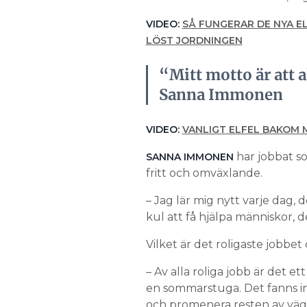
VIDEO:
SÅ FUNGERAR DE NYA E
LÖST JORDNINGEN
“Mitt motto är att a
Sanna Immonen
VIDEO:
VANLIGT ELFEL BAKOM
har jobbat so
SANNA IMMONEN
fritt och omväxlande.
– Jag lär mig nytt varje dag, 
kul att få hjälpa människor, de
Vilket är det roligaste jobbet
– Av alla roliga jobb är det ett 
en sommarstuga. Det fanns ing
och promenera resten av väg