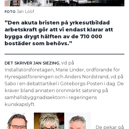
Search for:
Jan Lööf
FOTO
”Den akuta bristen på yrkesutbildad
arbetskraft gör att vi endast klarar att
SEARCH
bygga drygt hälften av de 710 000
bostäder som behövs.”
, vd på
DET SKRIVER JAN SIEZING
Installatörsföretagen, Marie Linder, ordförande för
Hyresgästföreningen och Anders Nordstrand, vd på
Sabo i en debattartikel i Göteborgs-Posten i dag. De
kräver bland annaten öronmärkt satsning på
samhällsbyggnadssektorn i regeringens
kunskapslyft.
De pekar på