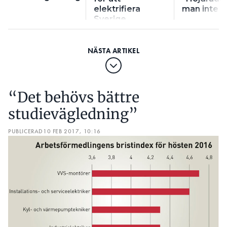
elektrifiera
man inte v
Sverige
“Det behövs bättre
studievägledning”
PUBLICERAD
10 FEB 2017, 10:16