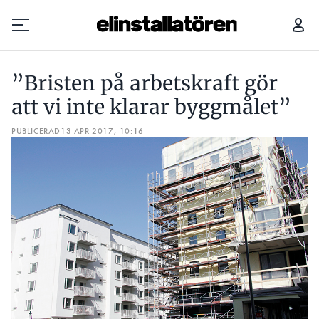
”BRISTEN PÅ ARBETSKRAFT GÖR ATT VI INTE KLARAR BYGGMÅLET”
“DE
”Bristen på arbetskraft gör
Prenumerera
att vi inte klarar byggmålet”
PUBLICERAD
Hantera prenumeration
13 APR 2017, 10:16
Lediga jobb
Annonsera
Läs E-tidningen
Om tidningen
Kontakt
Personuppgifter