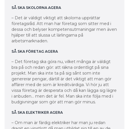
SÅ SKA SKOLORNA AGERA
– Det är väldigt viktigt att skolorna upprättar
företagsråd. Att man har företag som sitter med i
dessa och belyser kompetensutmaningar men även
hjälper till att slussa ut lärlingarna på
arbetsmarknaden.
SÅ SKA FÖRETAG AGERA
– Det företag ska göra nu, vilket många är väldigt
bra på och redan gör: att räkna ordentligt på sina
projekt. Man ska inte ta på sig sånt som inte
genererar pengar, därtill är det viktigt att man gör
affärer med de som är kreditvärdiga. Vi hör ju att
vissa företag är desperata och då kan lägga sig lägre
i anbuden… men det är fel. Man ska inte följa med i
budgivningar som gör att man gör minus.
SÅ SKA ELEKTRIKER AGERA
– Om man är färdig elektriker har man ju redan
dragit en vinstlott då man utbildat sig till en av de