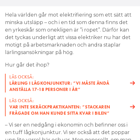
Hela världen går mot elektrifiering som ett sätt att
minska utsläpp – och i en tid som denna finns det
en yrkeskår som onekligen är ”i ropet”. Därför kan
det tyckas underligt att vissa elektriker nu har det
motigt på arbetsmarknaden och andra staplar
lärlingsansökningar på hög.
Hur går det ihop?
LÄS OCKSÅ:
LÄRLING I LÅGKONJUNKTUR: ”VI MÅSTE ÄNDÅ
ANSTÄLLA 17-18 PERSONER I ÅR”
LÄS OCKSÅ:
VAR INTE SKRÄCKPRAKTIKANTEN: ”STACKAREN
FRÅGADE OM HAN KUNDE SITTA KVAR I BILEN”
– Vi ser en nedgång i ekonomin och befinner oss i
en tuff lågkonjunktur. Vi ser också att det poppar
upp lite varsel här och var. Men generellt, om man