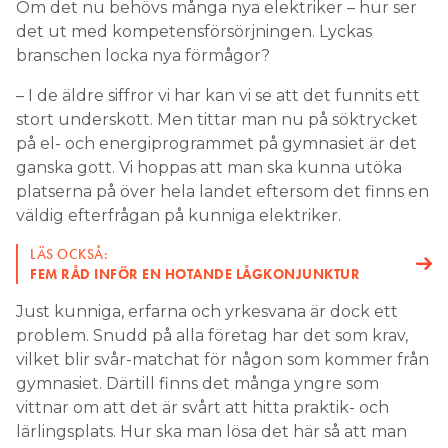
Om det nu behövs många nya elektriker – hur ser
det ut med kompetensförsörjningen. Lyckas
branschen locka nya förmågor?
– I de äldre siffror vi har kan vi se att det funnits ett
stort underskott. Men tittar man nu på söktrycket
på el- och energiprogrammet på gymnasiet är det
ganska gott. Vi hoppas att man ska kunna utöka
platserna på över hela landet eftersom det finns en
väldig efterfrågan på kunniga elektriker.
LÄS OCKSÅ:
FEM RÅD INFÖR EN HOTANDE LÅGKONJUNKTUR
Just kunniga, erfarna och yrkesvana är dock ett
problem. Snudd på alla företag har det som krav,
vilket blir svår-matchat för någon som kommer från
gymnasiet. Därtill finns det många yngre som
vittnar om att det är svårt att hitta praktik- och
lärlingsplats. Hur ska man lösa det här så att man