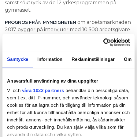
sämst söktryck av de 12 yrkesprogrammen på
gymnasiet.
om arbetsmarknaden
PROGNOS FRÅN MYNDIGHETEN
2017 bygger på intervjuer med 10 500 arbetsgivare
och avser 200 olika yrken. I den bredare
jämförelsen ingår installation i yrkesområdet Bygg
och anläggning som ligger näst högst när det gäller
arbetsgivarnas upplevda brist på arbetskraft. Den
Samtycke
Information
Reklaminställningar
Om
goda bygg- och installationskonjunkturen med
kompetensbrist som följd har vi på
Elinstallatören/VVS-Forum under hösten
Ansvarsfull användning av dina uppgifter
rapporterat mycket om.
Vi och
våra 1022 partners
behandlar din personliga data,
som t.ex. ditt IP-nummer, och använder teknologi såsom
– Det är brist på alla yrken inom bygg. Även andra
cookies för att lagra och få tillgång till information på din
närliggande yrken hänger med upp, som
enhet för att kunna tillhandahålla personliga annonser och
trädgårdsanläggare, som det tidigare inte varit brist
innehåll, annons- och innehållsmätning, åskådarinsikter
på, säger Annelie Almérus.
och produktutveckling. Du kan själv välja vilka som får
använda din data och i vilka syften.