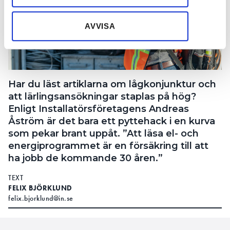
information som du har tillhandahållit eller som de har
samlat in när du har använt deras tjänster.
AVVISA
Har du läst artiklarna om lågkonjunktur och
att lärlingsansökningar staplas på hög?
Enligt Installatörsföretagens Andreas
Åström är det bara ett pyttehack i en kurva
som pekar brant uppåt. ”Att läsa el- och
energiprogrammet är en försäkring till att
ha jobb de kommande 30 åren.”
TEXT
FELIX BJÖRKLUND
felix.bjorklund@in.se