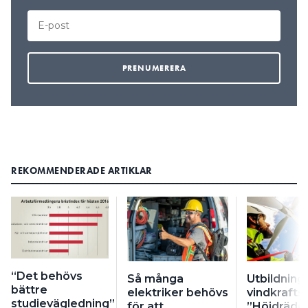
REKOMMENDERADE ARTIKLAR
“Det behövs
Så många
Utbildning t
bättre
elektriker behövs
vindkrafts
studievägledning”
för att
”Höjdrädd