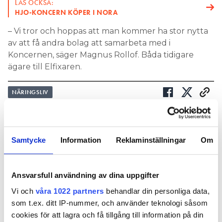
LÄS OCKSÅ:
HJO-KONCERN KÖPER I NORA
– Vi tror och hoppas att man kommer ha stor nytta
av att få andra bolag att samarbeta med i
Koncernen, säger Magnus Rollof. Båda tidigare
ägare till Elfixaren.
NÄRINGSLIV
Nyhetsbrev
Samtycke
Information
Reklaminställningar
Om
Prenumerera på vårt nyhetsbrev och få nyheter, tips
och bevakningar rakt ner i inkorgen
Ansvarsfull användning av dina uppgifter
Vi och
våra 1022 partners
behandlar din personliga data,
som t.ex. ditt IP-nummer, och använder teknologi såsom
cookies för att lagra och få tillgång till information på din