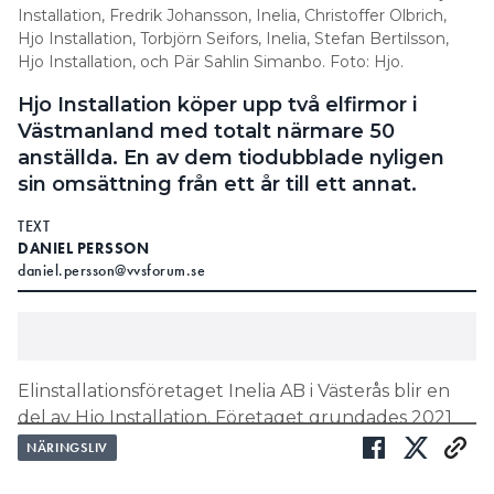
Installation, Fredrik Johansson, Inelia, Christoffer Olbrich,
Hjo Installation, Torbjörn Seifors, Inelia, Stefan Bertilsson,
Hjo Installation, och Pär Sahlin Simanbo. Foto: Hjo.
Hjo Installation köper upp två elfirmor i
Västmanland med totalt närmare 50
anställda. En av dem tiodubblade nyligen
sin omsättning från ett år till ett annat.
TEXT
DANIEL PERSSON
daniel.persson@vvsforum.se
Elinstallationsföretaget Inelia AB i Västerås blir en
del av Hjo Installation. Företaget grundades 2021
och skaffade sig snabbt kunder inom kommersiella
NÄRINGSLIV
fastigheter. Verksamheten växte snabbt mellan