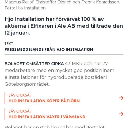
Magnus Rollof, Christoffer Olbrich och Fredrik Konradsson.
Foto: Hjo Installation.
Search for:
Hjo Installation har förvärvat 100 % av
aktierna i Elfixaren i Ale AB med tillträde den
12 januari.
SEARCH
TEXT
PRESSMEDDELANDE FRÅN HJO INSTALLATION
43 MKR och har 27
BOLAGET OMSÄTTER CIRKA
medarbetare med en mycket god position inom
elinstallationer för nyproducerade bostäder i
Göteborgsområdet.
LÄS OCKSÅ:
HJO INSTALLATION KÖPER PÅ TJÖRN
LÄS OCKSÅ:
HJO INSTALLATION VÄXER I VÄRMLAND
Bolaget har en stabil kundbas med flertalet