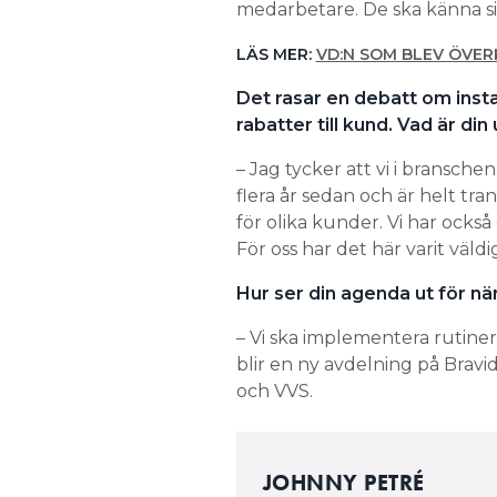
medarbetare. De ska känna sig 
LÄS MER:
VD:N SOM BLEV ÖVER
Det rasar en debatt om inst
rabatter till kund. Vad är din
– Jag tycker att vi i bransche
flera år sedan och är helt tr
för olika kunder. Vi har också
För oss har det här varit väldi
Hur ser din agenda ut för nä
– Vi ska implementera rutiner
blir en ny avdelning på Brav
och VVS.
JOHNNY PETRÉ