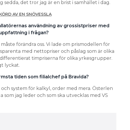
sedda, det tror jag är en brist i samhället i dag.
KÖRD AV EN SNÖVESSLA
allatörernas användning av grossistpriser med
 uppfattning i frågan?
n måste förändra oss. Vi lade om prismodellen för
ansparenta med nettopriser och påslag som är olika
 differentierat timpriserna för olika yrkesgrupper.
gt lyckat.
rmsta tiden som filialchef på Bravida?
 och system för kalkyl, order med mera. Österlen
ida som jag leder och som ska utvecklas med VS