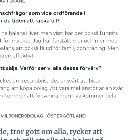
R I SKÅNE
nschfrågor som vice ordförande i
 du tiden att räcka till?
 ha balans i livet men visst har det också funnits
at för mycket. Jag har förstått mer och mer med
lans, att också få tid för familj och träning. Men
iden effektivt.
t sälja. Varför ser vi alla dessa förvärv?
ket om resursbrist, det är svårt att hitta
ing att köpa bolag. Att vara mellanstor är en svår
en kommer att försvinna men nya kommer hela
0-MILJONERSBOLAG I ÖSTERGÖTLAND
e, tror gott om alla, tycker att