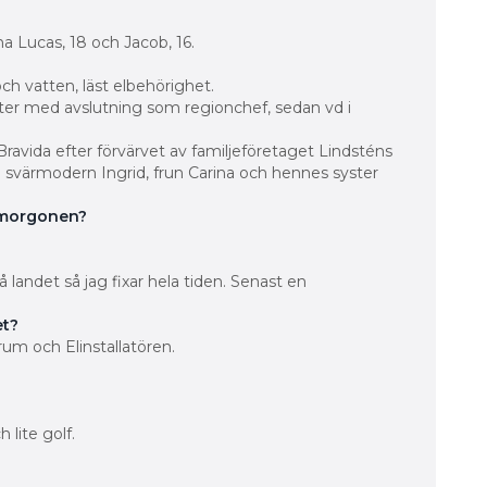
na Lucas, 18 och Jacob, 16.
och vatten, läst elbehörighet.
er med avslutning som ­regionchef, sedan vd i
å Bravida efter förvärvet av familjeföretaget Lindsténs
svärmodern ­Ingrid, frun Carina och hennes syster
å morgonen?
på landet så jag fixar hela tiden. Senast en
et?
um och ­Elinstallatören.
 lite golf.