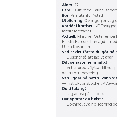
Ålder:
47.
Familj:
Gift med ­Carina, söner
Bor:
Villa utanför Ystad.
Utbildning:
Civil­ingenjör väg 
Karriär i korthet:
KF Fastighet
familjeföretaget.
Aktuell:
Filialchef ­Österlen p
Elektriska, som han ägde med 
Ulrika Rosander.
Vad är det första du gör p
— Duschar så att jag vaknar.
Ditt senaste hemmafix?
— Vi har precis flyttat till hus 
badrumsrenovering.
Vad ligger på nattduksbord
— ­Instruktionsböcker, VVS-For
Dold talang?
— Jag är bra på att boxas.
Hur sportar du helst?
— Boxning, cykling, löpning och