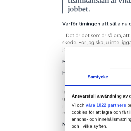
teamkänslan är vikti
jobbet.
Varför timingen att sälja nu
– Det är det som är så bra, att
skede. För jag ska ju inte ligga
jobba.
MER INTERVJU:
SVANSTRÖM: JA
Hur är du som ledare?
Samtycke
– Jag är tydlig så att alla i b
lyssnande. En innovatör som vi
Ansvarsfull användning av d
gott om alla, tycker att teamkä
Vi och
våra 1022 partners
be
jobbet. Jag vill vara nära, de
cookies för att lagra och få t
mejla mig.
annons- och innehållsmätning
När jag frågat runt haglar lo
och i vilka syften.