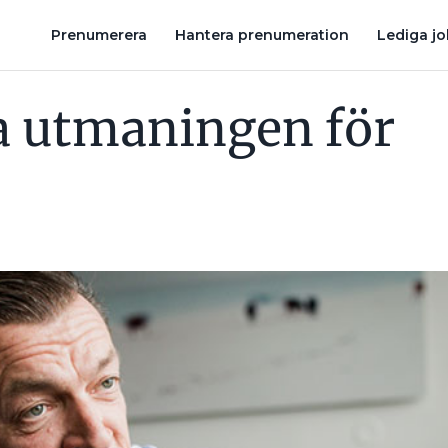
JÄTTEORDER – BEHÖVER REKRYTERA PERSONAL
BRAVIDA SKA IN
Prenumerera
Hantera prenumeration
Lediga j
a utmaningen för