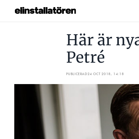
HÄR ÄR NYA UTMANINGEN FÖR PETRÉ
BRAVIDA FÅR 
Här är ny
Prenumerera
Petré
Hantera prenumeration
Lediga jobb
PUBLICERAD
24 OCT 2018, 14:18
Annonsera
Läs E-tidningen
Om tidningen
Kontakt
Personuppgifter