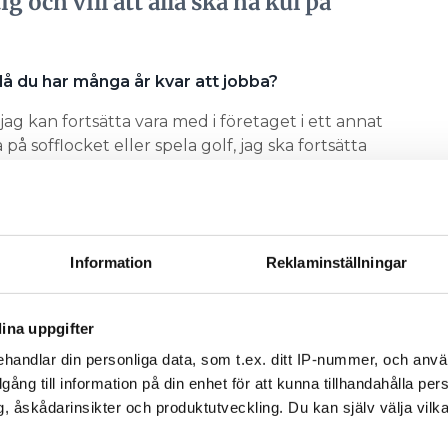
g och vill att alla ska ha kul på
 då du har många år kvar att jobba?
 jag kan fortsätta vara med i företaget i ett annat
 på sofflocket eller spela golf, jag ska fortsätta
G TYCKER SYND OM MARTIN TIMELL
Information
Reklaminställningar
olaget vet vart vi ska. Men också diplomatiskt
ll att vi ska utvecklas. Jag är inkluderande, tror
ina uppgifter
nslan är viktig och vill att alla ska ha kul på
handlar din personliga data, som t.ex. ditt IP-nummer, och anv
legera men alla ska känna att de kan ringa eller
illgång till information på din enhet för att kunna tillhandahålla pe
, åskådarinsikter och produktutveckling. Du kan själv välja vilk
vorden om dig. Har du inga dåliga sidor?