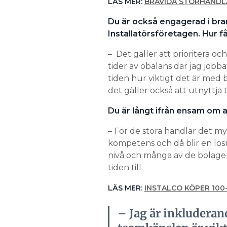
LÄS MER:
BRAVIDA STORHANDLA
Du är också engagerad i bra
Installatörsföretagen. Hur får
– Det gäller att prioritera och
tider av obalans där jag jobb
tiden hur viktigt det är med ba
det gäller också att utnyttja t
Du är långt ifrån ensam om at
– För de stora handlar det myc
kompetens och då blir en lösn
nivå och många av de bolag
tiden till.
LÄS MER:
INSTALCO KÖPER 10
– Jag är inkluderand