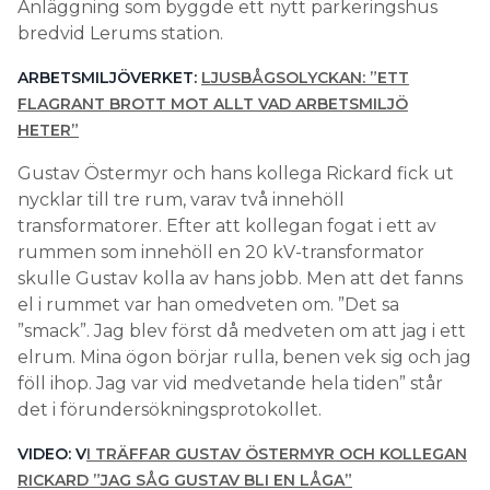
Anläggning som byggde ett nytt parkeringshus
bredvid Lerums station.
ARBETSMILJÖVERKET:
LJUSBÅGSOLYCKAN: ”ETT
FLAGRANT BROTT MOT ALLT VAD ARBETSMILJÖ
HETER”
Gustav Östermyr och hans kollega Rickard fick ut
nycklar till tre rum, varav två innehöll
transformatorer. Efter att kollegan fogat i ett av
rummen som innehöll en 20 kV-transformator
skulle Gustav kolla av hans jobb. Men att det fanns
el i rummet var han omedveten om. ”Det sa
”smack”. Jag blev först då medveten om att jag i ett
elrum. Mina ögon börjar rulla, benen vek sig och jag
föll ihop. Jag var vid medvetande hela tiden” står
det i förundersökningsprotokollet.
VIDEO: V
I TRÄFFAR GUSTAV ÖSTERMYR OCH KOLLEGAN
RICKARD ”JAG SÅG GUSTAV BLI EN LÅGA”