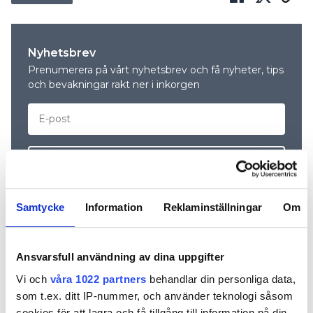
Nyhetsbrev
Prenumerera på vårt nyhetsbrev och få nyheter, tips
och bevakningar rakt ner i inkorgen
Samtycke
Information
Reklaminställningar
Om
Ansvarsfull användning av dina uppgifter
LJUSBÅGSOLYCKAN I LERUM
Vi och
våra 1022 partners
behandlar din personliga data,
som t.ex. ditt IP-nummer, och använder teknologi såsom
Efter ljus
cookies för att lagra och få tillgång till information på din