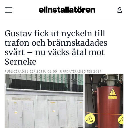
GUSTAV FICK UT NYCKELN TILL TRAFON OCH BRÄNNSKADADES SVÅRT – NU VÄCKS ÅTAL MOT SERNEKE
Gustav fick ut nyckeln till
Prenumerera
trafon och brännskadades
svårt – nu väcks åtal mot
Hantera prenumeration
Serneke
Lediga jobb
PUBLICERAD
26 SEP 2019, 06:00
| UPPDATERAD
25 FEB 2021
Annonsera
Läs E-tidningen
Om tidningen
Kontakt
Personuppgifter