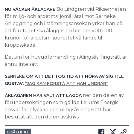
Bo Lindgren vid Riksenheten
NU VÄCKER ÅKLAGARE
för miljö- och arbetmsiljömål åtal mot Serneke
Anläggning och i stämningsansökan yrkar han på
att företaget ska åläggas en bot om 400 000
kronor för arbetsmiljöbrottet vållande till
kroppsskada.
Datum för huvudförhandling i Alingsås Tingsrätt är
ännu inte satt.
SERNEKE OM ATT DET TOG TID ATT HÖRA AV SIG TILL
GUSTAV:
“JAG KAN FÖRSTÅ ATT HAN UNDRAR”
ner den delen av
ÅKLAGAREN HAR VALT ATT LÄGGA
förundersökningen som gällde Lerums Energis
ansvar för olyckan och Alingsås Tingsrätt har
beslutat att den delen avskrivs.
ELSÄKERHET