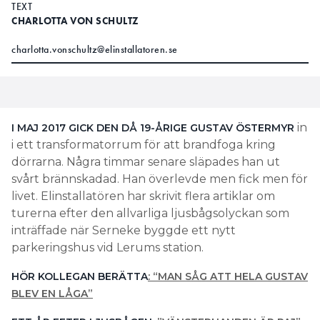
TEXT
CHARLOTTA VON SCHULTZ
charlotta.vonschultz@elinstallatoren.se
in
I MAJ 2017 GICK DEN DÅ 19-ÅRIGE GUSTAV ÖSTERMYR
i ett transformatorrum för att brandfoga kring
dörrarna. Några timmar senare släpades han ut
svårt brännskadad. Han överlevde men fick men för
livet. Elinstallatören har skrivit flera artiklar om
turerna efter den allvarliga ljusbågsolyckan som
inträffade när Serneke byggde ett nytt
parkeringshus vid Lerums station.
HÖR KOLLEGAN BERÄTTA
: “MAN SÅG ATT HELA GUSTAV
BLEV EN LÅGA”