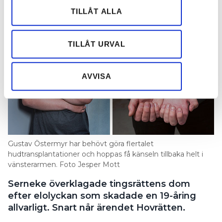
vidarebefordrar även sådana identifierare och annan
TILLÅT ALLA
information från din enhet till de sociala medier och
annons- och analysföretag som vi samarbetar med.
Dessa kan i sin tur kombinera informationen med annan
TILLÅT URVAL
information som du har tillhandahållit eller som de har
samlat in när du har använt deras tjänster.
AVVISA
Gustav Östermyr har behövt göra flertalet
hudtransplantationer och hoppas få känseln tillbaka helt i
vänsterarmen. Foto Jesper Mott
Serneke överklagade tingsrättens dom
efter elolyckan som skadade en 19-åring
allvarligt. Snart når ärendet Hovrätten.