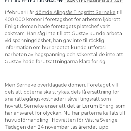
ETT ÅR EFTER LJUSBÅGEN:
”VÄNSTERHANDEN ÄR PAJ”
I februari i år
dömde Alingsås Tingsrätt Serneke
till
400 000 kronor i företagsbot för arbetsmiljöbrott.
Enligt domen hade företagets platschef varit
oaktsam. Han såg inte till att Gustav kunde arbeta
vid spänningslöshet, han gav inte tillräcklig
information om hur arbetet kunde utföras i
närheten av högspänning och säkerställde inte att
Gustav hade förutsättningarna klara för sig.
Men Serneke överklagade domen. Företaget vill
dels att böterna ska strykas, dels få ersättning för
sina rättegångskostnader i såväl tingsrätt som
hovrätt. Serneke anser att det är Lerum Energi som
har ansvaret för olyckan. Nu har parterna kallats till
huvudförhandling i Hovrätten för Västra Sverige.
Tisdagen den 24 november tas ärendet upp.