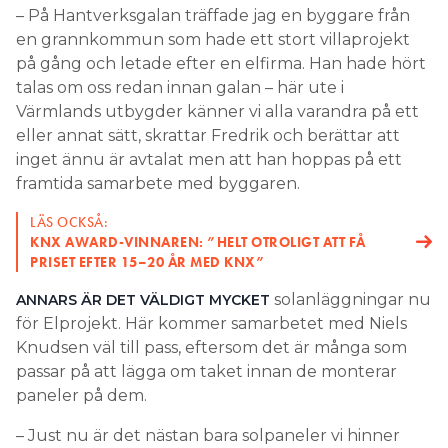
– På Hantverksgalan träffade jag en byggare från
en grannkommun som hade ett stort villaprojekt
på gång och letade efter en elfirma. Han hade hört
talas om oss redan innan galan – här ute i
Värmlands utbygder känner vi alla varandra på ett
eller annat sätt, skrattar Fredrik och berättar att
inget ännu är avtalat men att han hoppas på ett
framtida samarbete med byggaren.
LÄS OCKSÅ:
KNX AWARD-VINNAREN: ”HELT OTROLIGT ATT FÅ
PRISET EFTER 15–20 ÅR MED KNX”
solanläggningar nu
ANNARS ÄR DET VÄLDIGT MYCKET
för Elprojekt. Här kommer samarbetet med Niels
Knudsen väl till pass, eftersom det är många som
passar på att lägga om taket innan de monterar
paneler på dem.
– Just nu är det nästan bara solpaneler vi hinner