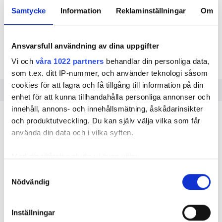
sin litenhet tog Elprojekt i Värmland hem
Samtycke
Information
Reklaminställningar
Om
utmärkelsen Årets hantverkare.
TEXT
Ansvarsfull användning av dina uppgifter
LARS-GÖRAN HEDIN
lars-goran.hedin@farandole.se
Vi och
våra 1022 partners
behandlar din personliga data,
som t.ex. ditt IP-nummer, och använder teknologi såsom
cookies för att lagra och få tillgång till information på din
enhet för att kunna tillhandahålla personliga annonser och
innehåll, annons- och innehållsmätning, åskådarinsikter
Elprojekt Värmland var
FÖR FREDRIK ANDERSSON PÅ
och produktutveckling. Du kan själv välja vilka som får
det inte självklart att anmäla sitt företag till
använda din data och i vilka syften.
tävlingen ”Årets Hantverkare”.
Med din tillåtelse skulle vi även vilja:
– När de ringde från arrangören Dorunner och
frågade om vi vlle vara med så lade jag på luren
Samla in information om din geografiska plats
Samtyckesval
direkt. Tänkte att det var ännu en av dessa
Nödvändig
som kan ha en noggrannhet på upp till flera meter
hopplösa telefonförsäljare som jagar oss företag,
Identifiera din enhet genom att aktivt skanna den
berättar Fredrik Andersson. Men sedan övertalade
för specifika kännetecken (fingeravtryck)
Inställningar
Dorunners vd honom att ställa upp ändå – och det
Ta reda på mer om hur dina personliga uppgifter