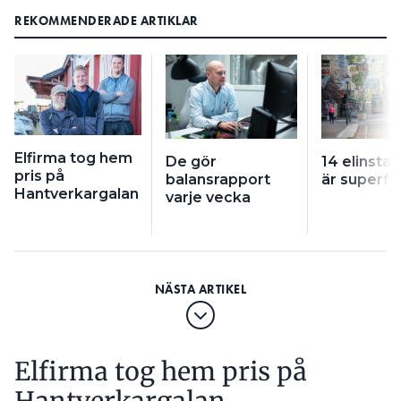
REKOMMENDERADE ARTIKLAR
Elfirma tog hem
De gör
14 elinstal
pris på
balansrapport
är superfö
Hantverkargalan
varje vecka
Elfirma tog hem pris på