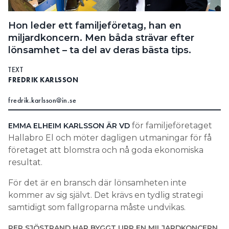
Search for:
Hon leder ett familjeföretag, han en
miljardkoncern. Men båda strävar efter
lönsamhet – ta del av deras bästa tips.
SEARCH
TEXT
FREDRIK KARLSSON
fredrik.karlsson@in.se
för familjeföretaget
EMMA ELHEIM KARLSSON ÄR VD
Hallabro El och möter dagligen utmaningar för få
företaget att blomstra och nå goda ekonomiska
resultat.
För det är en bransch där lönsamheten inte
kommer av sig självt. Det krävs en tydlig strategi
samtidigt som fallgroparna måste undvikas.
PER SJÖSTRAND HAR BYGGT UPP EN MILJARDKONCERN