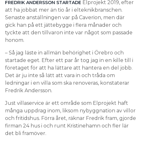
Elprojekt 2019, efter
FREDRIK ANDERSSON STARTADE
att ha jobbat mer än tio år i elteknikbranschen.
Senaste anställningen var på Caverion, men där
gick han på ett jättebygge i flera månader och
tyckte att den tillvaron inte var något som passade
honom.
– Så jag läste in allmän behörighet i Örebro och
startade eget. Efter ett par år tog jag in en kille till i
företaget för att ha lättare att hantera en del jobb.
Det är ju inte så lätt att vara in och tråda om
ledningar i en villa som ska renoveras, konstaterar
Fredrik Andersson.
Just villaservice är ett område som Elprojekt haft
många uppdrag inom, liksom nybyggnation av villor
och fritidshus. Förra året, räknar Fredrik fram, gjorde
firman 24 hus i och runt Kristinehamn och fler lär
det bli framöver.