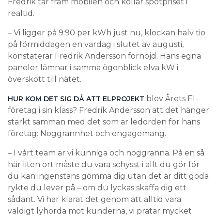
Fredrik tar fram mobilen och kollar spotpriset i
realtid.
– Vi ligger på 9:90 per kWh just nu, klockan halv tio
på förmiddagen en vardag i slutet av augusti,
konstaterar Fredrik Andersson förnöjd. Hans egna
paneler lämnar i samma ögonblick elva kW i
överskott till nätet.
blev Årets El-
HUR KOM DET SIG DÅ ATT ELPROJEKT
företag i sin klass? Fredrik Andersson att det hänger
starkt samman med det som är ledorden för hans
företag: Noggrannhet och engagemang.
– I vårt team är vi kunniga och noggranna. På en så
här liten ort måste du vara schysst i allt du gör för
du kan ingenstans gömma dig utan det är ditt goda
rykte du lever på – om du lyckas skaffa dig ett
sådant. Vi har klarat det genom att alltid vara
väldigt lyhörda mot kunderna, vi pratar mycket