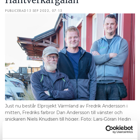
Hantverkargalan
PUBLICERAD
15 SEP 2022, 07:15
Just nu består Elprojekt Värmland av Fredrik Andersson i
mitten, Fredriks farbror Dan Andersson till vänster och
snickaren Niels Knudsen till höger. Foto: Lars-Göran Hedin
Företaget är tre år ungt och alla
medarbetare är med på bilden. Men trots