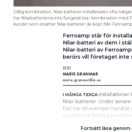
Dålig kombination. Nilar-batterier installerades ofta tidi
har Nilarbatterierna inte fungerat bra i kombination med 
kunder som ersätter Nilar-batterier de köpt från Ferroamp
Ferroamp står för instal
Nilar-batteri av dem i stä
Nilar-batteri av Ferroam
berörs vill företaget inte
TEXT
MARIE GRANMAR
marie.granmar@in.se
installatione
I MÅNGA TIDIGA
Nilar-batterier. Under senare
Det har till exempel handlat 
urladdning, felaktig beräknin
att batteriet inte fungerat al
Fortsätt läsa genom a
(Battery Management System