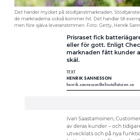
Det händer mycket på stödtjänstmarknaden. Stödtjänster ha
de marknaderna också kommer hit. Det handlar till exemp
men före själva leveranstimmen. Foto: Getty, Henrik San
Prisraset fick batteriäga
eller för gott. Enligt Ch
marknaden fått kunder a
skäl.
TEXT
HENRIK SANNESSON
henrik.sannesson@elinstallatoren.se
Ivan Saastamoinen, Customer 
av deras kunder – och tidigar
utvecklats och på nya funktio