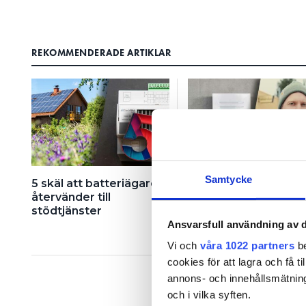
producentansvar för. Vi vill 
batteri i stället, för att kun
säger Peter Söderberg, press
REKOMMENDERADE ARTIKLAR
Åtgärden innebär att den be
batteriet med Ferroamp-system
beställer åtgärden från en in
arbetet.
gått ut ti
– ERBJUDANDET HAR
de har upplevt problem eller
Samtycke
5 skäl att batteriägare
7 sätt att tjäna – och
Hur många kunder det gäller e
återvänder till
spara – pengar med
uppge.
stödtjänster
hembatteri
Ansvarsfull användning av d
FÖRE KRISEN:
SVENSKA BATTERIER RÄDDAR 
Vi och
våra 1022 partners
be
cookies för att lagra och få t
För två år sedan tvärbromsade
annons- och innehållsmätning
nickelmetallhydridbatterier 
och i vilka syften.
så kallat creepage, alkaliskt kr