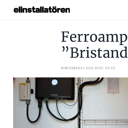
FERROAMP SÅGAR NILAR: ”BRISTANDE KVALITET”
5 S
Ferroamp 
Prenumerera
”Bristand
Hantera prenumeration
Lediga jobb
PUBLICERAD
21 AUG 2023, 05:25
Annonsera
Läs E-tidningen
Om tidningen
Kontakt
Personuppgifter