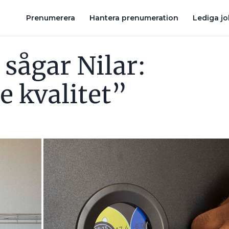
KÄL ATT BATTERIÄGARE ÅTERVÄNDER TILL STÖDTJÄNSTER
7 SÄT
Prenumerera
Hantera prenumeration
Lediga j
sågar Nilar:
e kvalitet”