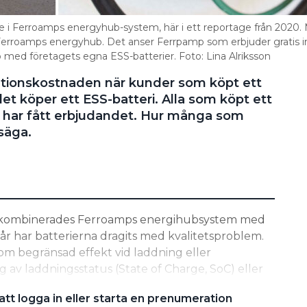
gare i Ferroamps energyhub-system, här i ett reportage från 2020.
Ferroamps energyhub. Det anser Ferrpamp som erbjuder gratis ins
 med företagets egna ESS-batterier. Foto: Lina Alriksson
lationskostnaden när kunder som köpt ett
llet köper ett ESS-batteri. Alla som köpt ett
p har fått erbjudandet. Hur många som
 säga.
r kombinerades Ferroamps energihubsystem med
 år har batterierna dragits med kvalitetsproblem.
om begränsad effekt vid laddning eller
g av laddningsstatus (State of Charge, SoC) eller
ls, energihuben får inget svar från batteriets BMS
tt logga in eller starta en prenumeration
).