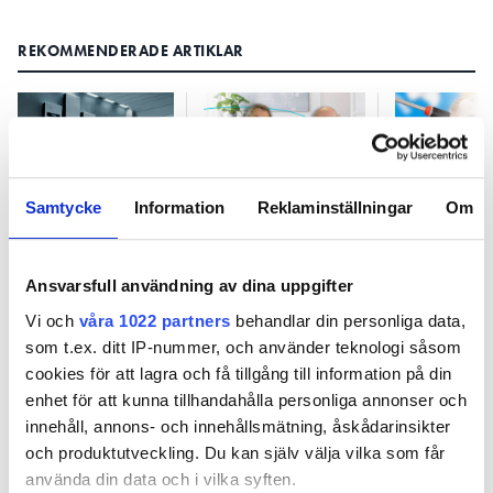
REKOMMENDERADE ARTIKLAR
Samtycke
Information
Reklaminställningar
Om
Har du koll på
Elektrikern om
Mattz Birat
fasbalanseringen,
hur han bygger
”Varför kan
elektriker?
anläggningen
inte enas 
Ansvarsfull användning av dina uppgifter
baklänges
typ av
skruvskall
Vi och
våra 1022 partners
behandlar din personliga data,
som t.ex. ditt IP-nummer, och använder teknologi såsom
cookies för att lagra och få tillgång till information på din
enhet för att kunna tillhandahålla personliga annonser och
innehåll, annons- och innehållsmätning, åskådarinsikter
och produktutveckling. Du kan själv välja vilka som får
Har du koll på
använda din data och i vilka syften.