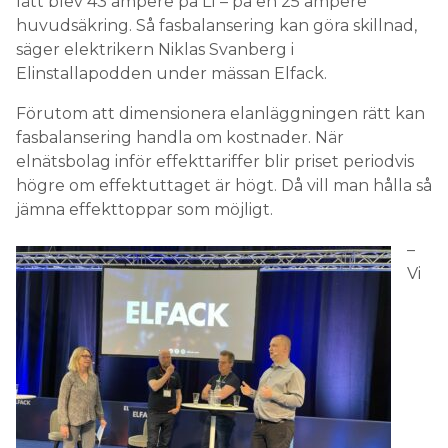
lätt blev 43 ampere på L1 – på en 25 ampere
huvudsäkring. Så fasbalansering kan göra skillnad,
säger elektrikern Niklas Svanberg i
Elinstallapodden under mässan Elfack.
Förutom att dimensionera elanläggningen rätt kan
fasbalansering handla om kostnader. När
elnätsbolag inför effekttariffer blir priset periodvis
högre om effektuttaget är högt. Då vill man hålla så
jämna effekttoppar som möjligt.
–
Vi