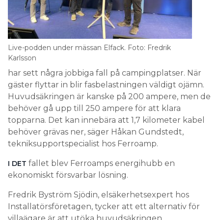
Live-podden under mässan Elfack. Foto: Fredrik
Karlsson
har sett några jobbiga fall på campingplatser. När
gäster flyttar in blir fasbelastningen väldigt ojämn.
Huvudsäkringen är kanske på 200 ampere, men de
behöver gå upp till 250 ampere för att klara
topparna. Det kan innebära att 1,7 kilometer kabel
behöver grävas ner, säger Håkan Gundstedt,
tekniksupportspecialist hos Ferroamp.
fallet blev Ferroamps energihubb en
I DET
ekonomiskt försvarbar lösning.
Fredrik Byström Sjödin, elsäkerhetsexpert hos
Installatörsföretagen, tycker att ett alternativ för
villaägare är att utöka huvudsäkringen.