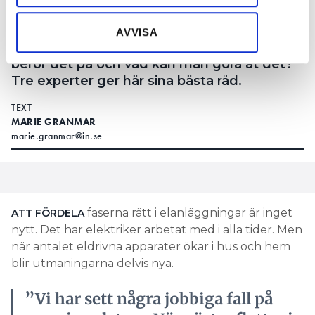
information som du har tillhandahållit eller som de har
lampor, induktionshällar och
samlat in när du har använt deras tjänster.
luftvärmepumpar – kan det orsaka
AVVISA
balansproblem i en fastighets elsystem. Vad
beror det på och vad kan man göra åt det?
Tre experter ger här sina bästa råd.
TEXT
MARIE GRANMAR
marie.granmar@in.se
faserna rätt i elanläggningar är inget
ATT FÖRDELA
nytt. Det har elektriker arbetat med i alla tider. Men
när antalet eldrivna apparater ökar i hus och hem
blir utmaningarna delvis nya.
”Vi har sett några jobbiga fall på