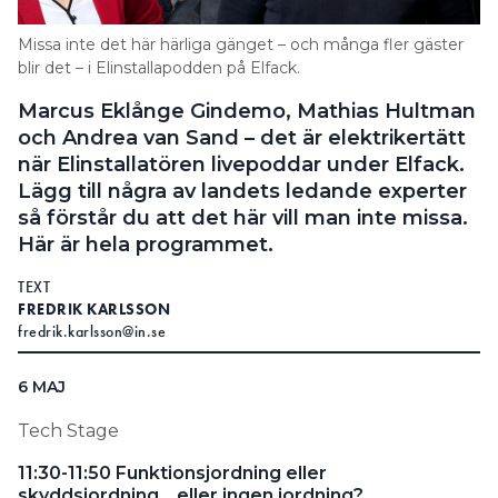
Search for:
Missa inte det här härliga gänget – och många fler gäster
blir det – i Elinstallapodden på Elfack.
Marcus Eklånge Gindemo, Mathias Hultman
SEARCH
och Andrea van Sand – det är elektrikertätt
när Elinstallatören livepoddar under Elfack.
Lägg till några av landets ledande experter
så förstår du att det här vill man inte missa.
Här är hela programmet.
TEXT
FREDRIK KARLSSON
fredrik.karlsson@in.se
6 MAJ
Tech Stage
11:30-11:50 Funktionsjordning eller
skyddsjordning… eller ingen jordning?