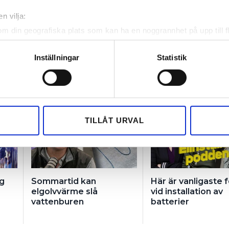
n vilja:
om din geografiska plats som kan ha en noggrannhet på upp till f
genom att aktivt skanna den för specifika kännetecken (fingeravt
rsonliga uppgifter behandlas och ställ in dina preferenser i
deta
Inställningar
Statistik
ke när som helst från cookie-förklaringen.
e för att anpassa innehållet och annonserna till användarna, tillh
vår trafik. Vi vidarebefordrar även sådana identifierare och anna
nnons- och analysföretag som vi samarbetar med. Dessa kan i sin
TILLÅT URVAL
har tillhandahållit eller som de har samlat in när du har använt 
ng
Sommartid kan
Här är vanligaste 
elgolvvärme slå
vid installation av
vattenburen
batterier