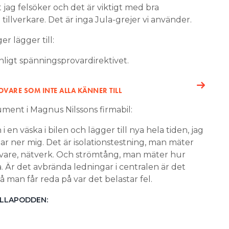
 jag felsöker och det är viktigt med bra
 tillverkare. Det är inga Jula-grejer vi använder.
er lägger till:
enligt spänningsprovardirektivet.
VARE SOM INTE ALLA KÄNNER TILL
ment i Magnus Nilssons firmabil:
i en väska i bilen och lägger till nya hela tiden, jag
dar ner mig. Det är isolationstestning, man mäter
elgivare, nätverk. Och strömtång, man mäter hur
 Är det avbrända ledningar i centralen är det
man får reda på var det belastar fel.
ALLAPODDEN: