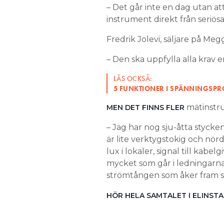
– Det går inte en dag utan att
instrument direkt från seriösa
Fredrik Jolevi, säljare på Megg
– Den ska uppfylla alla krav 
LÄS OCKSÅ:
5 FUNKTIONER I SPÄNNINGSPRO
mätinstru
MEN DET FINNS FLER
– Jag har nog sju-åtta stycken 
är lite verktygstokig och nör
lux i lokaler, signal till kab
mycket som går i ledningarna.
strömtången som åker fram så 
HÖR HELA SAMTALET I ELINST