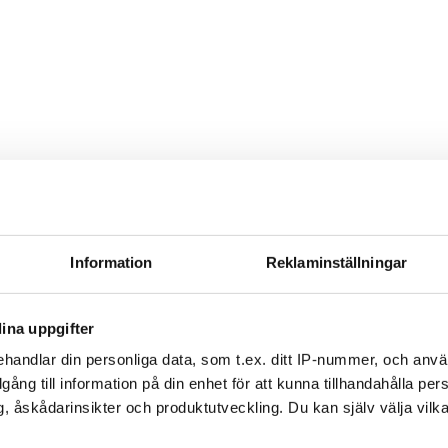
Information
Reklaminställningar
ina uppgifter
handlar din personliga data, som t.ex. ditt IP-nummer, och anv
illgång till information på din enhet för att kunna tillhandahålla pe
v och få nyheter, tips och bevakningar rakt ner i
, åskådarinsikter och produktutveckling. Du kan själv välja vilk