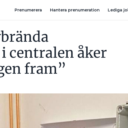
ÖMTÅNGEN FRAM”
MATTZ BIRATH: ”VARFÖR KAN VI INTE ENAS
Prenumerera
Hantera prenumeration
Lediga j
vbrända
i centralen åker
gen fram”