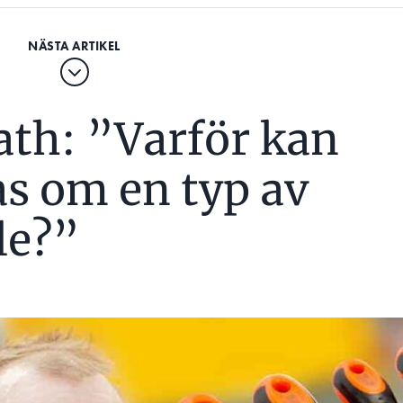
ath: ”Varför kan
as om en typ av
le?”