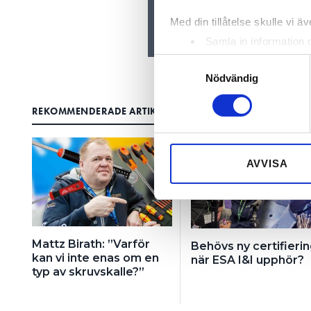
Med din tillåtelse skulle vi äve
Samla in information 
Identifiera din enhet 
Samtyckesval
Ta reda på mer om hur dina pe
Nödvändig
eller dra tillbaka ditt samtyc
REKOMMENDERADE ARTIKLAR
Vi använder enhetsidentifierar
sociala medier och analysera 
till de sociala medier och a
AVVISA
med annan information som du 
Mattz Birath: ”Varför
Behövs ny certifieri
kan vi inte enas om en
när ESA I&I upphör?
typ av skruvskalle?”