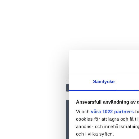
Samtycke
ELTEKNIK OCH INSTALLATION
Ansvarsfull användning av d
Vi och
våra 1022 partners
be
Nyhetsbrev
cookies för att lagra och få t
Prenumerera på vårt nyhetsbre
annons- och innehållsmätning
inkorgen
och i vilka syften.