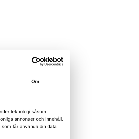
Om
änder teknologi såsom
rsonliga annonser och innehåll,
a som får använda din data