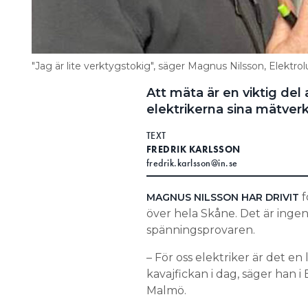
"Jag är lite verktygstokig", säger Magnus Nilsson, Elektrol
Att mäta är en viktig del
elektrikerna sina mätverkt
TEXT
FREDRIK KARLSSON
fredrik.karlsson@in.se
f
MAGNUS NILSSON HAR DRIVIT
över hela Skåne. Det är inge
spänningsprovaren.
– För oss elektriker är det en li
kavajfickan i dag, säger han i
Malmö.