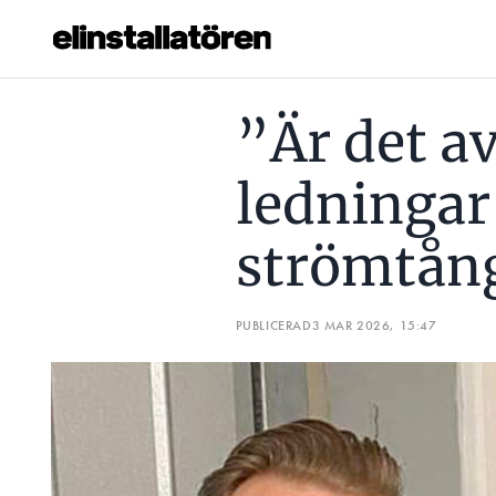
”ÄR DET AVBRÄNDA LEDNINGAR I CENTRALEN ÅKER STR
”Är det a
Prenumerera
ledningar 
Hantera prenumeration
strömtån
Lediga jobb
Annonsera
PUBLICERAD
3 MAR 2026, 15:47
Läs E-tidningen
Om tidningen
Kontakt
Personuppgifter