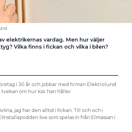
und.
 av elektrikernas vardag. Men hur väljer
yg? Vilka finns i fickan och vilka i bilen?
öretag i 30 år och jobbar med firman Elektrolund
n tvekan om hur kär han håller
vlina, jag har den alltid i fickan. Till och och i
 Elinstallapodden live som spelas in från Elmässan i