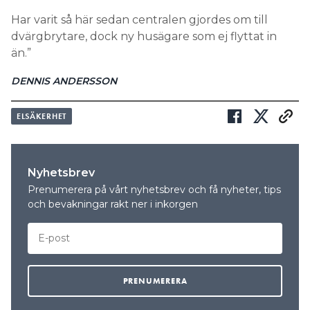
Har varit så här sedan centralen gjordes om till
dvärgbrytare, dock ny husägare som ej flyttat in
än.”
DENNIS ANDERSSON
ELSÄKERHET
Nyhetsbrev
Prenumerera på vårt nyhetsbrev och få nyheter, tips
och bevakningar rakt ner i inkorgen