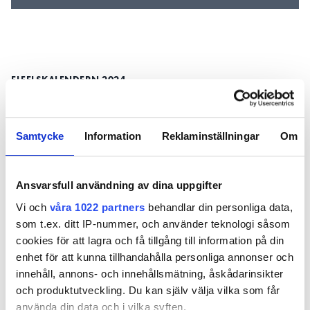
ELFELSKALENDERN 2024
Samtycke
Information
Reklaminställningar
Om
Ansvarsfull användning av dina uppgifter
Elfelskalendern
Elfelskalendern
Elfelskale
lucka 24:
lucka 23: ”Glöm
lucka 22: ”
Vi och
våra 1022 partners
behandlar din personliga data,
”Vattensäkrad
inte
på solcell
som t.ex. ditt IP-nummer, och använder teknologi såsom
installation”
beröringsskydden”
där
cookies för att lagra och få tillgång till information på din
rekommen
var 300m
enhet för att kunna tillhandahålla personliga annonser och
innehåll, annons- och innehållsmätning, åskådarinsikter
och produktutveckling. Du kan själv välja vilka som får
använda din data och i vilka syften.