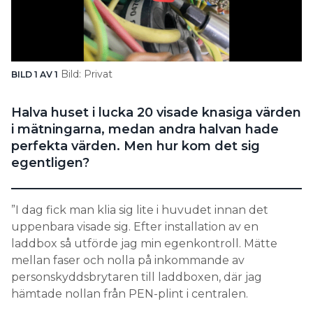
Search for:
Bild: Privat
BILD 1 AV 1
SEARCH
Halva huset i lucka 20 visade knasiga värden
i mätningarna, medan andra halvan hade
perfekta värden. Men hur kom det sig
egentligen?
”I dag fick man klia sig lite i huvudet innan det
uppenbara visade sig. Efter installation av en
laddbox så utförde jag min egenkontroll. Mätte
mellan faser och nolla på inkommande av
personskyddsbrytaren till laddboxen, där jag
hämtade nollan från PEN-plint i centralen.