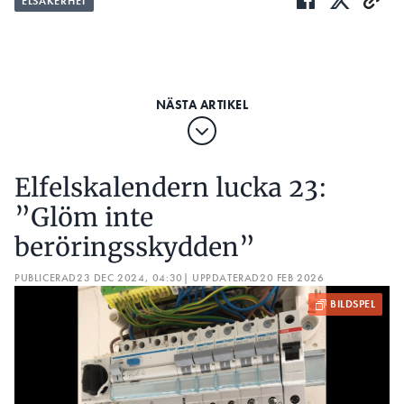
ELSÄKERHET
Elfelskalendern lucka 23:
”Glöm inte
beröringsskydden”
PUBLICERAD
23 DEC 2024, 04:30
| UPPDATERAD
20 FEB 2026