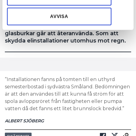
information som du har tillhandahållit eller som de har
samlat in när du har använt deras tjänster.
Vi på redaktionen vill önska alla våra läsare
AVVISA
en riktigt god jul! Vi avslutar årets kalender
med ett av många exempel på hur
glasburkar går att återanvända. Som att
skydda elinstallationer utomhus mot regn.
”Installationen fanns på tomten till en uthyrd
semesterbostad i sydvästra Småland. Bedömningen
är att den användes till att kunna få ström för att
spola avloppsröret från fastigheten eller pumpa
vatten då det fanns ett litet brunnslock bredvid.”
ALBERT SJÖBERG