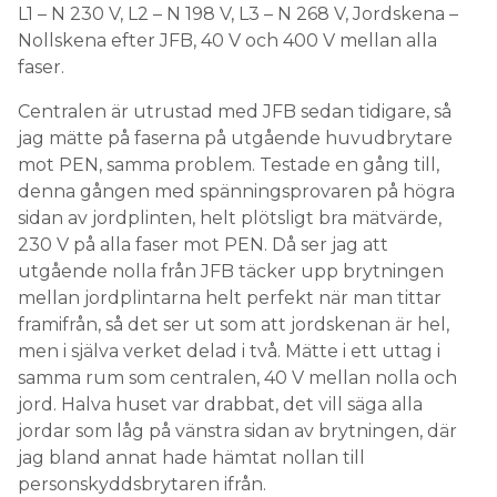
L1 – N 230 V, L2 – N 198 V, L3 – N 268 V, Jordskena –
Nollskena efter JFB, 40 V och 400 V mellan alla
faser.
Centralen är utrustad med JFB sedan tidigare, så
jag mätte på faserna på utgående huvudbrytare
mot PEN, samma problem. Testade en gång till,
denna gången med spänningsprovaren på högra
sidan av jordplinten, helt plötsligt bra mätvärde,
230 V på alla faser mot PEN. Då ser jag att
utgående nolla från JFB täcker upp brytningen
mellan jordplintarna helt perfekt när man tittar
framifrån, så det ser ut som att jordskenan är hel,
men i själva verket delad i två. Mätte i ett uttag i
samma rum som centralen, 40 V mellan nolla och
jord. Halva huset var drabbat, det vill säga alla
jordar som låg på vänstra sidan av brytningen, där
jag bland annat hade hämtat nollan till
personskyddsbrytaren ifrån.