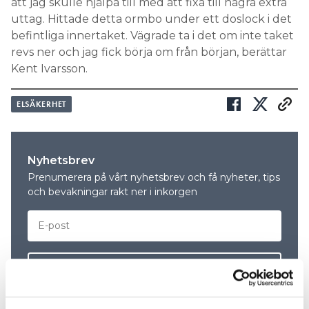
att jag skulle hjälpa till med att fixa till några extra
uttag. Hittade detta ormbo under ett doslock i det
befintliga innertaket. Vägrade ta i det om inte taket
revs ner och jag fick börja om från början, berättar
Kent Ivarsson.
ELSÄKERHET
Nyhetsbrev
Prenumerera på vårt nyhetsbrev och få nyheter, tips
och bevakningar rakt ner i inkorgen