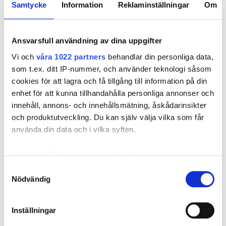
Samtycke
Information
Reklaminställningar
Om
Ansvarsfull användning av dina uppgifter
ELFELSKALENDERN 2024
Vi och
våra 1022 partners
behandlar din personliga data,
som t.ex. ditt IP-nummer, och använder teknologi såsom
cookies för att lagra och få tillgång till information på din
enhet för att kunna tillhandahålla personliga annonser och
innehåll, annons- och innehållsmätning, åskådarinsikter
och produktutveckling. Du kan själv välja vilka som får
Elfelskalendern
Elfelskalendern
Elfelskale
använda din data och i vilka syften.
lucka 24:
lucka 23: ”Glöm
lucka 22: ”
”Vattensäkrad
inte
på solcell
Med din tillåtelse skulle vi även vilja:
installation”
beröringsskydden”
där
Samla in information om din geografiska plats
rekommen
Samtyckesval
var 300m
Nödvändig
som kan ha en noggrannhet på upp till flera meter
Identifiera din enhet genom att aktivt skanna den
för specifika kännetecken (fingeravtryck)
Inställningar
Ta reda på mer om hur dina personliga uppgifter