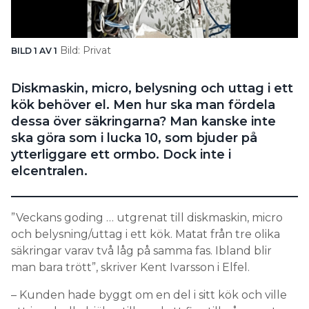
Search for:
Bild: Privat
BILD 1 AV 1
SEARCH
Diskmaskin, micro, belysning och uttag i ett
kök behöver el. Men hur ska man fördela
dessa över säkringarna? Man kanske inte
ska göra som i lucka 10, som bjuder på
ytterliggare ett ormbo. Dock inte i
elcentralen.
”Veckans goding … utgrenat till diskmaskin, micro
och belysning/uttag i ett kök. Matat från tre olika
säkringar varav två låg på samma fas. Ibland blir
man bara trött”, skriver Kent Ivarsson i Elfel.
– Kunden hade byggt om en del i sitt kök och ville