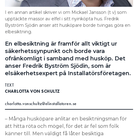
Search for:
I en annan artikel skriver vi om Mickael Jansson (t v) som
upptäckte massor av elfel i sitt nyinköpta hus. Fredrik
Byström Sjödin anser att husköpare borde tvingas göra en
elbesiktning.
SEARCH
En elbesiktning är framför allt viktigt ur
säkerhetssynpunkt och borde vara
ofrånkomligt i samband med husköp. Det
anser Fredrik Byström Sjödin, som är
elsäkerhetsexpert på Installatörsföretagen.
TEXT
CHARLOTTA VON SCHULTZ
charlotta.vonschultz@elinstallatoren.se
– Många husköpare anlitar en besiktningsman för
att hitta röta och mögel, för det är fel som folk
känner till. Men väldigt få låter besiktiga