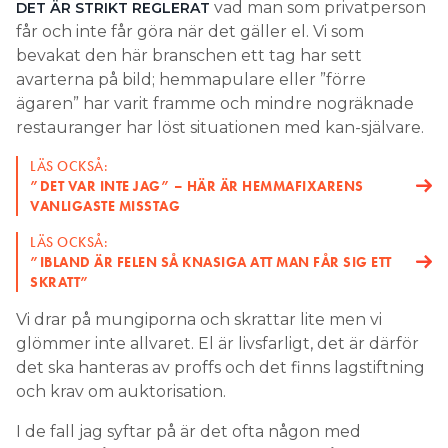
vad man som privatperson
DET ÄR STRIKT REGLERAT
får och inte får göra när det gäller el. Vi som
bevakat den här branschen ett tag har sett
avarterna på bild; hemmapulare eller ”förre
ägaren” har varit framme och mindre nogräknade
restauranger har löst situationen med kan-självare.
LÄS OCKSÅ:
”DET VAR INTE JAG” – HÄR ÄR HEMMAFIXARENS
VANLIGASTE MISSTAG
LÄS OCKSÅ:
”IBLAND ÄR FELEN SÅ KNASIGA ATT MAN FÅR SIG ETT
SKRATT”
Vi drar på mungiporna och skrattar lite men vi
glömmer inte allvaret. El är livsfarligt, det är därför
det ska hanteras av proffs och det finns lagstiftning
och krav om auktorisation.
I de fall jag syftar på är det ofta någon med