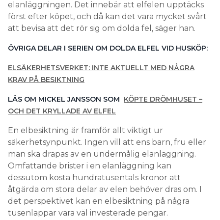
elanläggningen. Det innebär att elfelen upptäcks
först efter köpet, och då kan det vara mycket svårt
att bevisa att det rör sig om dolda fel, säger han.
ÖVRIGA DELAR I SERIEN OM DOLDA ELFEL VID HUSKÖP:
ELSÄKERHETSVERKET: INTE AKTUELLT MED NÅGRA
KRAV PÅ BESIKTNING
LÄS OM MICKEL JANSSON SOM
KÖPTE DRÖMHUSET –
OCH DET KRYLLADE AV ELFEL
En elbesiktning är framför allt viktigt ur
säkerhetsynpunkt. Ingen vill att ens barn, fru eller
man ska dräpas av en undermålig elanläggning.
Omfattande brister i en elanläggning kan
dessutom kosta hundratusentals kronor att
åtgärda om stora delar av elen behöver dras om. I
det perspektivet kan en elbesiktning på några
tusenlappar vara väl investerade pengar.