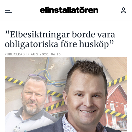
”ELBESIKTNINGAR BORDE VARA OBLIGATORISKA FÖRE HUSKÖP”
LÅT
”Elbesiktningar borde vara
Prenumerera
obligatoriska före husköp”
PUBLICERAD
Hantera prenumeration
17 AUG 2020, 06:16
Lediga jobb
Annonsera
Läs E-tidningen
Om tidningen
Kontakt
Personuppgifter