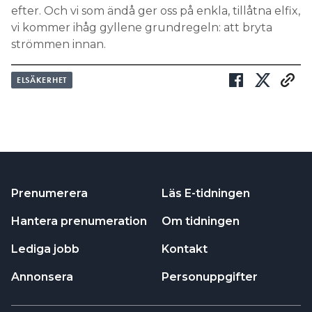
efter. Och vi som ändå ger oss på enkla, tillåtna elfix,
vi kommer ihåg gyllene grundregeln: att bryta
strömmen innan.
ELSÄKERHET
Prenumerera
Läs E-tidningen
Hantera prenumeration
Om tidningen
Lediga jobb
Kontakt
Annonsera
Personuppgifter