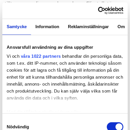
tilltag som nyligen analyserades av Elinstallatörens
expertkommentator Henric Hagberg. Även inne i
huset fanns hemmasnickrade ellösningar, elfel som
en elbesiktningsman med stor sannolikhet hade
Samtycke
Information
Reklaminställningar
Om
kunnat upptäcka. David Wedelsbäck skriver att han
ångrar bittert att han inte gjorde en elbesiktning.
Ansvarsfull användning av dina uppgifter
– Men det var första husköpet och jag hade ingen
Vi och
våra 1022 partners
behandlar din personliga data,
aning om att något sådan fanns, säger han.
som t.ex. ditt IP-nummer, och använder teknologi såsom
cookies för att lagra och få tillgång till information på din
ELSÄKERHET
enhet för att kunna tillhandahålla personliga annonser och
innehåll, annons- och innehållsmätning, åskådarinsikter
och produktutveckling. Du kan själv välja vilka som får
Nyhetsbrev
använda din data och i vilka syften.
Prenumerera på vårt nyhetsbrev och få nyheter, tips
och bevakningar rakt ner i inkorgen
Med din tillåtelse skulle vi även vilja:
Samla in information om din geografiska plats
Samtyckesval
Nödvändig
som kan ha en noggrannhet på upp till flera meter