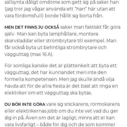
sällsynta dåligt omdöme som gett sig på saker han
(jag tror jag vågar använda ett ”han” här utan att
vara fördomsfull) borde hållit sig borta från.
saker man faktiskt får göra
MEN DET FINNS JU OCKSÅ
själv. Man kan byta lamphållare, montera
skarvsladdar eller strömbrytare till exempel. Man
får också byta ut befintliga strömbrytare och
vägguttag (max 16 A).
För somliga kanske det är plättenkelt att byta ett
vägguttag, det har kunnandet men inte den
formella kompetensen. Men jag skulle ändå vilja
hävda att för de allra flesta är det bäst att ringa en
elektriker om ett vägguttag ska bytas.
vare sig snickarens, rörmokarens
DU BÖR INTE GÖRA
eller elektrikernas jobb om du inte vet vad du ger
dig in på. Även om det är lagligt, minns att el kan
vara livsfarligt – både för dig och de som kommer