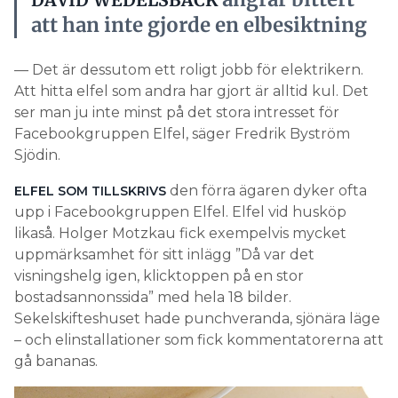
DAVID WEDELSBÄCK
att han inte gjorde en elbesiktning
— Det är dessutom ett roligt jobb för elektrikern.
Att hitta elfel som andra har gjort är alltid kul. Det
ser man ju inte minst på det stora intresset för
Facebookgruppen Elfel, säger Fredrik Byström
Sjödin.
den förra ägaren dyker ofta
ELFEL SOM TILLSKRIVS
upp i Facebookgruppen Elfel. Elfel vid husköp
likaså. Holger Motzkau fick exempelvis mycket
uppmärksamhet för sitt inlägg ”Då var det
visningshelg igen, klicktoppen på en stor
bostadsannonssida” med hela 18 bilder.
Sekelskifteshuset hade punchveranda, sjönära läge
– och elinstallationer som fick kommentatorerna att
gå bananas.