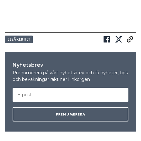
Search for:
SEARCH
ELSÄKERHET
Nyhetsbrev
Prenumerera på vårt nyhetsbrev och få nyheter, tips
och bevakningar rakt ner i inkorgen