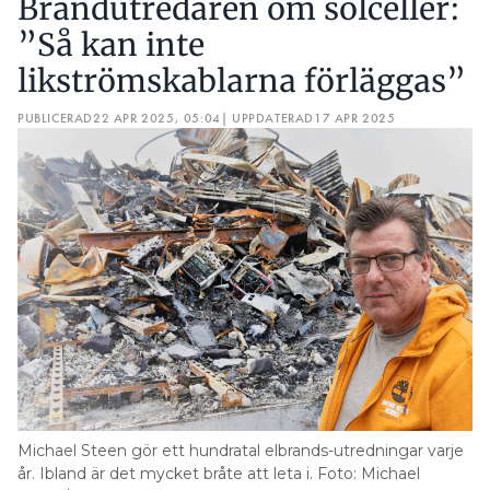
Brandutredaren om solceller:
”Så kan inte
likströmskablarna förläggas”
PUBLICERAD
22 APR 2025, 05:04
| UPPDATERAD
17 APR 2025
Michael Steen gör ett hundratal elbrands-utredningar varje
år. Ibland är det mycket bråte att leta i. Foto: Michael