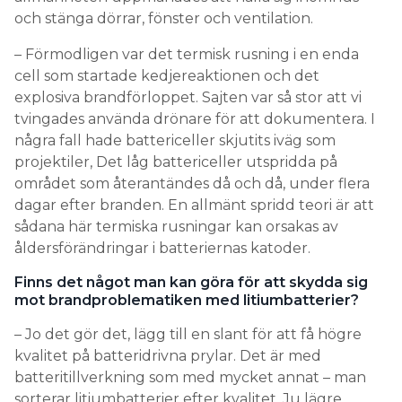
och stänga dörrar, fönster och ventilation.
– Förmodligen var det termisk rusning i en enda
cell som startade kedjereaktionen och det
explosiva brandförloppet. Sajten var så stor att vi
tvingades använda drönare för att dokumentera. I
några fall hade battericeller skjutits iväg som
projektiler, Det låg battericeller utspridda på
området som återantändes då och då, under flera
dagar efter branden. En allmänt spridd teori är att
sådana här termiska rusningar kan orsakas av
åldersförändringar i batteriernas katoder.
Finns det något man kan göra för att skydda sig
mot brandproblematiken med litiumbatterier?
– Jo det gör det, lägg till en slant för att få högre
kvalitet på batteridrivna prylar. Det är med
batteritillverkning som med mycket annat – man
sorterar litiumbatterier efter kvalitet. Ju lägre