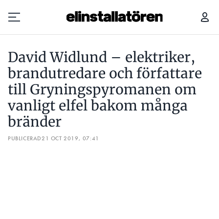
DAVID WIDLUND – ELEKTRIKER, BRANDUTREDARE OCH FÖRFATTARE TILL GRYNINGSPYROMANEN OM VANLIGT ELFEL BAKOM MÅNGA BRÄNDER
David Widlund – elektriker,
Prenumerera
brandutredare och författare
till Gryningspyromanen om
Hantera prenumeration
vanligt elfel bakom många
Lediga jobb
bränder
Annonsera
PUBLICERAD
21 OCT 2019, 07:41
Läs E-tidningen
Om tidningen
Kontakt
Personuppgifter