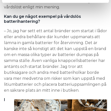
uttjänta litiumbatterier som ofta hanteras ganska
vårdslöst enligt min mening.
Kan du ge något exempel på vårdslös
batterihantering?
– Jo, jag har sett ett antal bränder som startat i lådor
eller andra behållare där kunder uppmanats att
lämna in gamla batterier för återvinning. Det är
kanske inte så konstigt att det kan uppstå en brand
om en massa olika typer av batterier dumpas på
samma ställe. Även vanliga knappcellsbatterier har
antänts och startat bränder. Jag tror att
butiksägare och andra med batteriholkar borde
vara mer medvetna om risker som kan uppstå med
litiumbatterier och placera batteriuppsamlingen på
en säkrare plats än mitt inne i butiken.
I