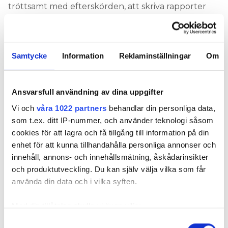
tröttsamt med efterskörden, att skriva rapporter
som är så väldokumenterade att de håller i rätten
eller vid avgörandet av en stor försäkringsskada.
Så du menar att det kan hänga på dina rapporter
Samtycke
Information
Reklaminställningar
Om
hur en skada avgörs? Kan det rentav vara risk för
juridiska tvister i de här sammanhangen?
– Jo, det är ofta det uppstår juridiska tvister mellan
Ansvarsfull användning av dina uppgifter
olika försäkringsbolag som tvistar om vem och vad
Vi och
våra 1022 partners
behandlar din personliga data,
som vållat skador eller inte. Attityden mellan
som t.ex. ditt IP-nummer, och använder teknologi såsom
försäkringsbolagen har blivit tuffare med åren. Det
cookies för att lagra och få tillgång till information på din
kan vara ett stort bekymmer att förklara de
enhet för att kunna tillhandahålla personliga annonser och
tekniska frågorna kring elteknik eller brandorsaker
innehåll, annons- och innehållsmätning, åskådarinsikter
för jurister – ibland kan det vara rent hopplöst.
och produktutveckling. Du kan själv välja vilka som får
använda din data och i vilka syften.
MICKES LISTA PÅ VANLIGA MISSTAG:
DE FEM VANLIGASTE ORSAKERNA TILL ELBRAND
Med din tillåtelse skulle vi även vilja:
Hur många brandutredningar hanterar du på ett
Samla in information om din geografiska plats
år?
Samtyckesval