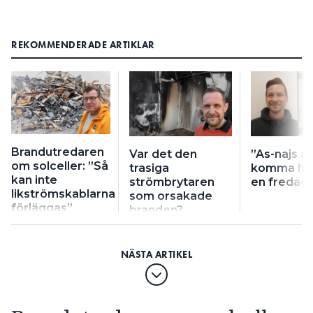
REKOMMENDERADE ARTIKLAR
Brandutredaren
Var det den
”As-najs at
om solceller: ”Så
trasiga
komma hem
kan inte
strömbrytaren
en fredag
likströmskablarna
som orsakade
förläggas”
branden?