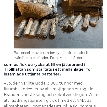
Battericeller av litium-ion typ är ofta orsak till
svårsläckta elbränder. Foto: Michael Steen
somras fick du rycka ut till en jättebrand i
Trollhättan som startats i ett mellanlager för
insamlade uttjänta batterier?
– Jo, den var lite udda. 3 000 tunnor med
litiumbattericeller av alla möjliga sorter tog eld.
Branden var så kraftig och rökutvecklingen så stor
att räddningstjänsten gick ut med ett VMA där
allmänheten uppmanades att hålla sig inomhus