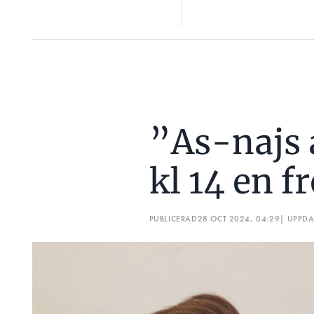
”As-najs
kl 14 en f
PUBLICERAD
28 OCT 2024, 04:29
| UPPD