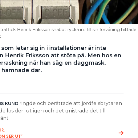
ral fick Henrik Eriksson snabbt rycka in. Till sin förvåning hittade
t
om letar sig in i installationer är inte
ren Henrik Eriksson att stöta på. Men hos en
verraskning när han såg en daggmask.
en hamnade där.
ringde och berättade att jordfelsbrytaren
NS KUND
de lös den ut igen och det gnistrade det till
änt.
UR:
ON SER UT”