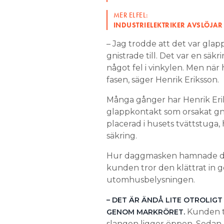
MER ELFEL:
INDUSTRIELEKTRIKER AVSLÖJAR 
– Jag trodde att det var glap
gnistrade till. Det var en säkr
något fel i vinkylen. Men när 
fasen, säger Henrik Eriksson.
Många gånger har Henrik Erik
glappkontakt som orsakat gn
placerad i husets tvättstuga
säkring.
Hur daggmasken hamnade där
kunden tror den klättrat in 
utomhusbelysningen.
– DET ÄR ÄNDÅ LITE OTROLIGT
Kunden t
GENOM MARKRÖRET.
slangen ligger öppen. Sedan 