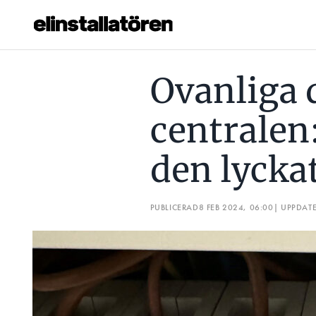
OVANLIGA DJURFYNDET I CENTRALEN: ”OTROLIGT ATT DEN
Ovanliga 
Prenumerera
centralen:
Hantera prenumeration
den lyckat
Lediga jobb
Annonsera
PUBLICERAD
8 FEB 2024, 06:00
| UPPDAT
Läs E-tidningen
Om tidningen
Kontakt
Personuppgifter