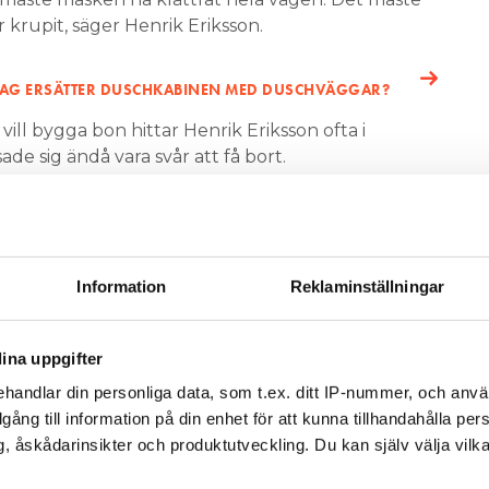
 krupit, säger Henrik Eriksson.
JAG ERSÄTTER DUSCHKABINEN MED DUSCHVÄGGAR?
ill bygga bon hittar Henrik Eriksson ofta i
ade sig ändå vara svår att få bort.
 den satt ändå ganska hårt eftersom den blivit
ån den. Man fick dra med tången och den gick i
n. Som man ser på bilden hade den ringlat sig in på
kruven, vilket är ett ganska tight område, säger
Information
Reklaminställningar
ina uppgifter
handlar din personliga data, som t.ex. ditt IP-nummer, och anv
illgång till information på din enhet för att kunna tillhandahålla pe
, åskådarinsikter och produktutveckling. Du kan själv välja vilk
v och få nyheter, tips och bevakningar rakt ner i