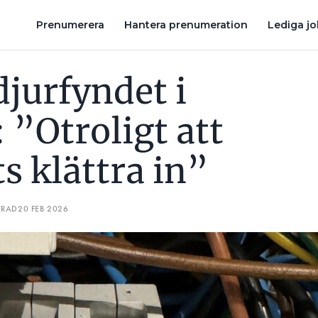
 LYCKATS KLÄTTRA IN”
”AS-NAJS ATT KOMMA HEM KL 14 EN 
Prenumerera
Hantera prenumeration
Lediga j
djurfyndet i
 ”Otroligt att
s klättra in”
ERAD
20 FEB 2026