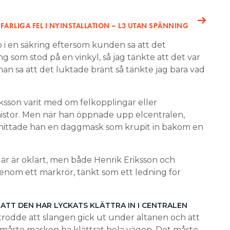
FARLIGA FEL I NYINSTALLATION – L3 UTAN SPÄNNING
p i en säkring eftersom kunden sa att det
ing som stod på en vinkyl, så jag tänkte att det var
han sa att det luktade bränt så tänkte jag bara vad
sson varit med om felkopplingar eller
istor. Men när han öppnade upp elcentralen,
, hittade han en daggmask som krupit in bakom en
 är oklart, men både Henrik Eriksson och
genom ett markrör, tänkt som ett ledning för
 ATT DEN HAR LYCKATS KLÄTTRA IN I CENTRALEN
rodde att slangen gick ut under altanen och att
måste masken ha klättrat hela vägen. Det måste