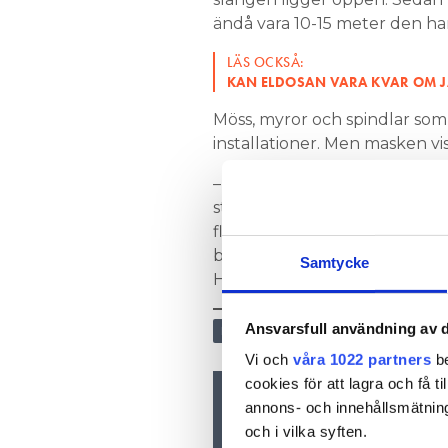
ändå vara 10-15 meter den har
LÄS OCKSÅ:
KAN ELDOSAN VARA KVAR OM 
Möss, myror och spindlar som v
installationer. Men masken vis
– Det var ganska enkelt, men
stekt och det var kladdigt fr
flera delar för att få bort de
baksidan där man skruvar åt s
Samtycke
Henrik Eriksson.
Ansvarsfull användning av d
ELSÄKERHET
Vi och
våra 1022 partners
be
cookies för att lagra och få t
annons- och innehållsmätning
Nyhetsbrev
och i vilka syften.
Prenumerera på vårt nyhetsbre