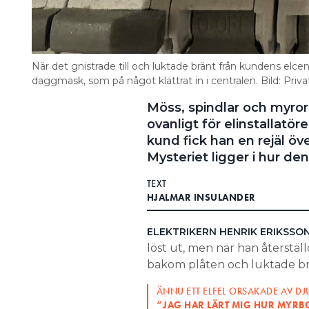
När det gnistrade till och luktade bränt från kundens elcent
daggmask, som på något klättrat in i centralen. Bild: Priva
Möss, spindlar och myror s
ovanligt för elinstallatö
kund fick han en rejäl ö
Mysteriet ligger i hur d
TEXT
HJALMAR INSULANDER
ELEKTRIKERN HENRIK ERIKSSO
löst ut, men när han återställ
bakom plåten och luktade br
ÄNNU ETT ELFEL ORSAKADE AV DJ
”JAG HAR LÄRT MIG HUR MYRB