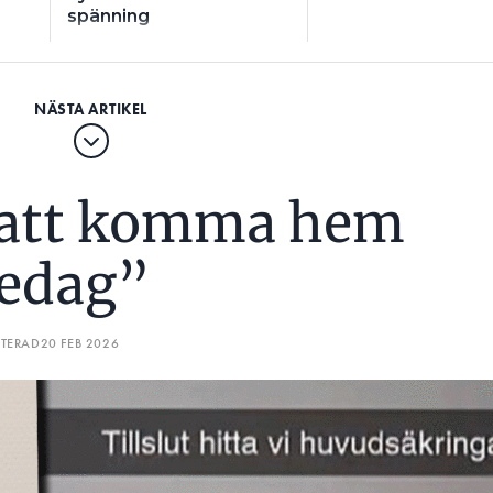
spänning
 att komma hem
redag”
ATERAD
20 FEB 2026