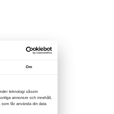
Om
änder teknologi såsom
rsonliga annonser och innehåll,
a som får använda din data