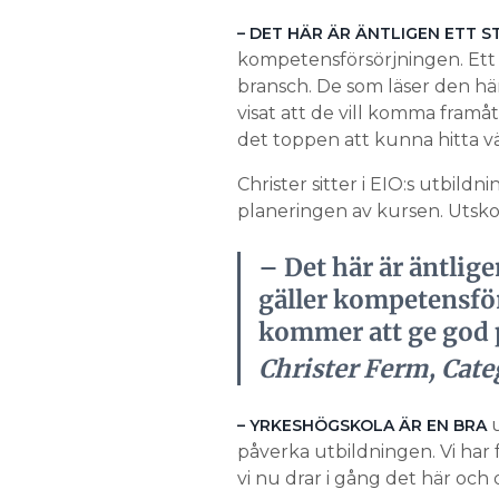
– DET HÄR ÄR ÄNTLIGEN ETT S
kompetensförsörjningen. Ett i
bransch. De som läser den här
visat att de vill komma framåt
det toppen att kunna hitta vä
Christer sitter i EIO:s utbild
planeringen av kursen. Utsk
– Det här är äntligen
gäller kompetensför
kommer att ge god p
Christer Ferm, Cate
u
– YRKESHÖGSKOLA ÄR EN BRA
påverka utbildningen. Vi har 
vi nu drar i gång det här och 