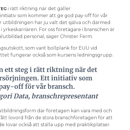
i rätt riktning när det gäller
TEG
nitiativ som kommer att ge god pay-off för vår
 utbildningen har ju valt det själva och därmed
 i yrkeskarriären. För oss företagare i branschen är
lutbildad personal, säger Christer Ferm.
ningsutskott, som varit bollplank för EUU vid
ottet fungerar också som kursens ledningsgrupp.
 ett steg i rätt riktning när det
sörjningen. Ett initiativ som
ay-off för vår bransch.
gori Data, branschrepresentant
tbildningsform där företagen kan vara med och
fått lovord från de stora branschföretagen för att
de lovar också att ställa upp med praktikplatser.