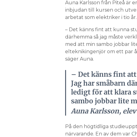
Auna Karlsson från Piteå är e
inbjudan till kursen och utve
arbetat som elektriker i tio år.
– Det känns fint att kunna st
därhemma så jag måste verklig
med att min sambo jobbar lite m
elteknikingenjör om ett par å
säger Auna.
– Det känns fint at
Jag har småbarn dä
ledigt för att klara
sambo jobbar lite m
Auna Karlsson, elev
På den högtidliga studieuppt
närvarande. En av dem var Ch