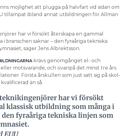
nns möjlighet att plugga på halvfart vid sidan om
 tillämpat ibland annat utbildningen för Allmän
enjörer har vi försökt återskapa en gammal
 i branschen saknar – den fyraåriga tekniska
gymnasiet, säger Jens Albrektsson.
krävs genomgånget el- och
TBILDNINGARNA
eller motsvarande, och ovanpå det minst tre års
ationer. Första årskullen som just satt sig på skol­
valificerad än så.
teknikingenjörer har vi försökt
l klassisk utbildning som många i
den fyraåriga tekniska linjen som
ymnasiet.
vd EUU