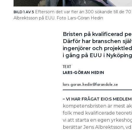
Eftersom det var fler än 300 sökande till de 70
BILD 1 AV 5
Albrektsson på EUU. Foto Lars-Göran Hedin
Bristen på kvalificerad p
Därför har branschen själ
ingenjörer och projektle
i gång på EUU i Nyköping
TEXT
LARS-GÖRAN HEDIN
lars-goran.hedin@farandole.se
– VI HAR FRÅGAT EIO:S MEDLE
kompetensbristen är mest aku
folk med kvalificerade teoret
vi att starta en egen yrkeshö
berättar Jens Albrektsson, v