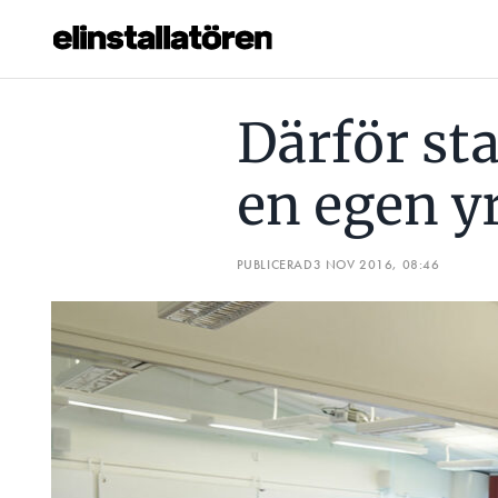
DÄRFÖR STARTAR BRANSCHEN EN EGEN YRKESHÖGSKOL
Därför st
Prenumerera
en egen y
Hantera prenumeration
Lediga jobb
PUBLICERAD
3 NOV 2016, 08:46
Annonsera
Läs E-tidningen
Om tidningen
Kontakt
Personuppgifter