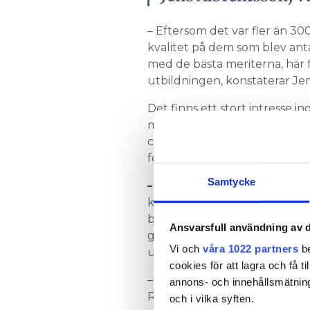
– Eftersom det var fler än 300
kvalitet på dem som blev ant
med de bästa meriterna, här f
utbildningen, konstaterar Jen
Det finns ett stort intresse 
med elrelaterad utbildning p
civilingenjörer i elteknik frå
för de 70 som just inlett sina 
Samtycke
– VI HAR ELEVER FRÅN YSTAD T
kommer spelar ingen större ro
blir inte fler än 7–8 fysiska t
Ansvarsfull användning av d
genomföra laborationer och l
Vi och
våra 1022 partners
be
undervisningsverktyg som E
cookies för att lagra och få t
– Undervisningen finansieras m
annons- och innehållsmätning
Resor och studielitteratur få
och i vilka syften.