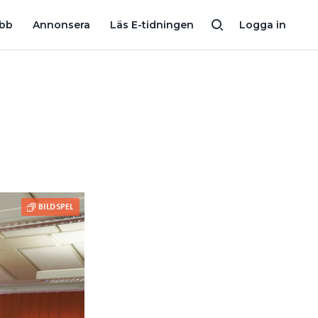
ER
ELEVER KOPPLAR ELEN I ENERGISNÅLA ATTEFALLSHUSET
obb
Annonsera
Läs E-tidningen
Logga in