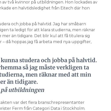
n av två kvinnor på utbildningen. Hon lockades av
rkade en halvtidsledighet från Eitech där hon
udera och jobba på halvtid. Jag har småbarn
en ta ledigt för att klara studierna, men räknar
er än tidigare. Det blir kul att få titulera sig
r – då hoppas jag få arbeta med nya uppgifter,
t kunna studera och jobba på halvtid.
rhemma så jag måste verkligen ta
 studierna, men räknar med att min
er än tidigare.
 på utbildningen
akten var det flera branschrepresentanter
rister Ferm från Categori Data i Stockholm.