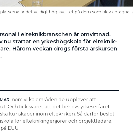
 platserna är det väldigt hög kvalitet på dem som blev antagna, 
ersonal i elteknikbranschen är omvittnad.
v nu startat en yrkeshögskola för elteknik­
dare. Härom veckan drogs första årskursen
.
inom vilka områden de upplever att
MMAR
t. Och fick svaret att det behövs yrkeserfaret
iska kunskaper inom eltekniken. Så därför beslöt
gskola för elteknikingenjörer och projektledare,
d på EUU.