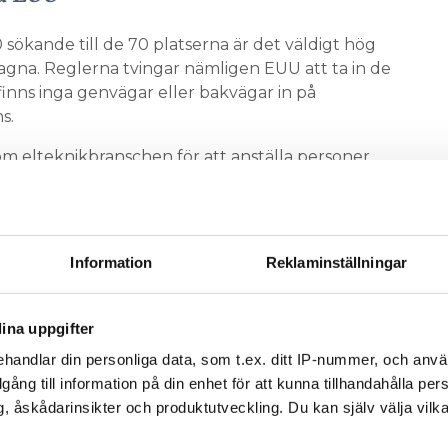
 sökande till de 70 platserna är det väldigt hög
agna. Reglerna tvingar nämligen EUU att ta in de
inns inga genvägar eller bakvägar in på
s.
inom elteknikbranschen för att anställa personer
å yrkeshögskolan – de är mer efterfrågade än
n de tekniska högskolorna. Så framtiden ser ljus ut
studier.
Information
Reklaminställningar
med i första omgången. Varifrån de
ILL PITEÅ
ll, eftersom undervisningen sker på distans. Det
räffar under de två åren kurserna pågår – då för att
ina uppgifter
iknande som inte kan klaras via det webbaserade
handlar din personliga data, som t.ex. ditt IP-nummer, och anv
UU använder.
illgång till information på din enhet för att kunna tillhandahålla pe
ed statsbidrag så den är avgiftsfri för eleverna.
, åskådarinsikter och produktutveckling. Du kan själv välja vilk
r de dock betala själva, men utbildningen är