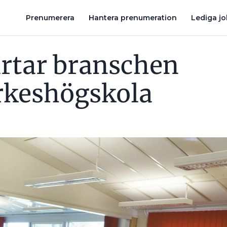
A
DÄRFÖR SADLAR BOKREDAKTÖREN IDA, 47, OM TILL ELEKTRIK
Prenumerera
Hantera prenumeration
Lediga j
artar branschen
rkeshögskola