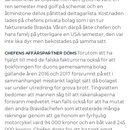
ren semester med golf på schemat och en
åtminstone delvis påhittad deltagarlista. Kostnaden
lades på chefens privata bolag som i sin tur
fakturerade Bravida. Våren därpå åkte chefen och
hans familj på ytterligare en USA-semester, den var
inte lika dyr men bekostades på samma sätt.
förutom att ha
CHEFENS AFFÄRSPARTNER DÖMS
hjälpt till med de falska fakturorna också för att
bokföringen för duons gemensamma bolag
gällande åren 2016 och 2017 försvunnit på ett i
sammanhanget misstänkt lägligt sätt då bolaget
var under utredning för grova brott. Tingsrätten
bedömer att mannen såg till att räkenskaperna
försvann medvetet. Han fälls också för att ha mutat
den andra Bravidachefen som attesterade många
räkningar genom att ge honom en fyrhjulig
motorcykel värd 94 000 kronor och en båt värd 245
000 kronor. Chefen döms för att ha tagit emot