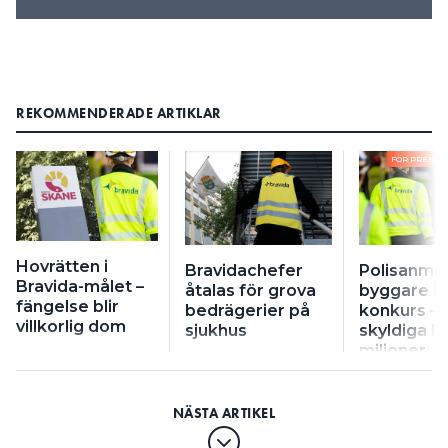
REKOMMENDERADE ARTIKLAR
FÖR PRENU
Hovrätten i
Bravidachefer
Polisanmä
Bravida-målet –
åtalas för grova
byggare i
fängelse blir
bedrägerier på
konkurs –
villkorlig dom
sjukhus
skyldiga B
miljoner