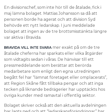
En divisionschef, som inte hör till de åtalade, fick i
maj lämna bolaget. Mattias Johansson sa då att
personen borde ha agerat och att division Syd
behövde ett nytt ledarskap. I juni meddelade
bolaget att ingen av de tre brottsmisstänkta längre
var aktiva i Bravida.
mer exakt på om de tre
BRAVIDA VILL INTE SVARA
åtalade cheferna har sparkats eller vilka åtgärder
som vidtagits sedan i våras. De hänvisar till ett
pressmeddelande som berättar att berörda
medarbetare som enligt den egna utredningen
begått fel har “lämnat företaget eller omplacerats”,
att Region Skåne fått tillbaka pengar och att inga
tecken på liknande bedrägerier har upptäckts hos
övriga kunder med ramavtal i offentlig sektor.
Bolaget skriver också att den aktuella avdelningen
har lagts ned och att “ledarskapsförändringar” har