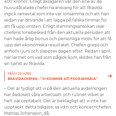
400 kronor. Enligt åklagaren var den ene av de
huvudåtalade cheferna ansvarig för att Bravida
ingick ramavtal som inte var lönsamma och att han
sedan var drivande i att lägga på falska timmar för
att få upp vinsten. Enligt stämningsansökan visar
chefens lönebesked från den aktuella perioden att
han hade årlig bonus och personliga motiv för att få
upp det ekonomiska resultatet. Chefen greps och
anhölls i juni och släpptes dagen efter. Redan i april,
när larmet om vad som pågick kom, skildes han från
sin tjänst av Bravida.
FRÅN 29 APRIL:
BRAVIDACHEFEN: ”VI KOMMER ATT POLISANMÄLA”
– Det är tydligt att vi på den aktuella avdelningen
har åsidosatt våra arbetssätt och rutiner vilket är
helt oacceptabelt. Det är beklagligt att vi inte har
upptäckt detta tidigare, sa vd:n och koncernchefen
Mattias Johansson, då.