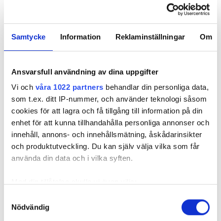
innebär ändå en tydlig lättnad för en tidigare
avdelningschef på Bravidas avdelning Syd. Foto: Region
Skåne/Bravida
Samtycke
Information
Reklaminställningar
Om
I målet om överfakturering mot region
Skåne mildrar hovrätten domen mot en
tidigare avdelningschef på Bravida – men
Ansvarsfull användning av dina uppgifter
slår fast att det handlade om grovt
bedrägeri.
Vi och
våra 1022 partners
behandlar din personliga data,
som t.ex. ditt IP-nummer, och använder teknologi såsom
TEXT
cookies för att lagra och få tillgång till information på din
FELIX BJÖRKLUND
enhet för att kunna tillhandahålla personliga annonser och
felix.bjorklund@in.se
innehåll, annons- och innehållsmätning, åskådarinsikter
och produktutveckling. Du kan själv välja vilka som får
LÄS OCKSÅ:
använda din data och i vilka syften.
VD:N EFTER ANKLAGELSERNA: ”DET FINNS EN DEL
FELAKTIGHETER”
Med din tillåtelse skulle vi även vilja:
LÄS OCKSÅ:
Samla in information om din geografiska plats
Samtyckesval
BRAVIDACHEF FÅR LÄMNA SITT UPPDRAG EFTER
Nödvändig
AVSLÖJANDE
som kan ha en noggrannhet på upp till flera meter
Identifiera din enhet genom att aktivt skanna den