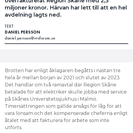
överfakturerat Region Skåne med 2,3
miljoner kronor. Härvan har lett till att en hel
avdelning lagts ned.
TEXT
DANIEL PERSSON
daniel.persson@vvsforum.se
Brotten har enligt åklagaren begåtts i nästan tre
hela år mellan början av 2021 och slutet av 2023.
Det handlar om två ramavtal där Region Skåne
betalade för att elektriker skulle jobba med service
på Skånes Universitetssjukhus i Malmö.
Timersättningen som gällde ansågs för låg för att
vara lönsam och det kompenserade cheferna enligt
åtalet med att fakturera för arbete som inte
utförts.