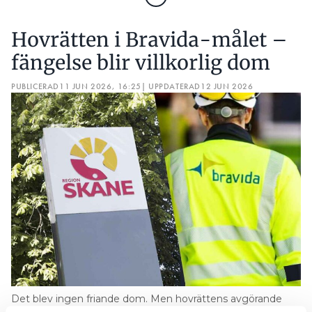
Hovrätten i Bravida-målet –
fängelse blir villkorlig dom
PUBLICERAD
11 JUN 2026, 16:25
| UPPDATERAD
12 JUN 2026
Det blev ingen friande dom. Men hovrättens avgörande