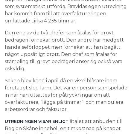
som systematiskt utförda. Bravidas egen utredning
har kommit fram till att överfaktureringen
omfattade cirka 4 235 timmar.
Den ene av de två chefer som åtalas för grovt
bedrägeri förnekar brott. Den andre har medgett
händelseförloppet men förnekar att han begått
något uppsåtligt brott. Den chef som åtalas för
stämpling till grovt bedrägeri anser sig också vara
oskyldig.
Saken blev känd i april då en visselblåsare inom
företaget slog larm. Det var en person som spelade
in när han utsattes för påtryckningar om att
överfakturera, “lägga på timmar”, och manipulera
arbetsordrar och fakturor.
åtalet att anbuden till
UTREDNINGEN VISAR ENLIGT
Region Skåne innehöll en timkostnad på knappt