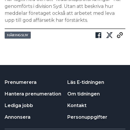
genomförts i division Syd. Utan att beskriva hur
meddelar företaget också att arbetet med leva
upp till god affärsetik har förstärkts.
NÄRINGSLIV
Prenumerera
Läs E-tidningen
Hantera prenumeration
Om tidningen
Lediga jobb
Kontakt
Annonsera
Personuppgifter