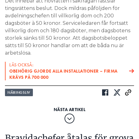
Det innebär att hovrätten i sakfrågan fastslår
tingsrättens beslut. Dock mildras påföljden för
avdelningschefen till villkorlig dom och 200
dagsböter à 50 kronor. Serviceledaren får fortsatt
villkorlig dom och 180 dagsböter, men dagsbotens
storlek sänks till 50 kronor. Att dagsbotsbeloppet
sätts till 50 kronor handlar om att de båda nu är
arbetslösa.
LÄS OCKSÅ:
OBEHÖRIG GJORDE ALLA INSTALLATIONER – FIRMA
KRÄVS PÅ 700 000
NÄRINGSLIV
Bravidachefer åtalas för grova