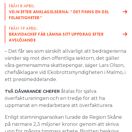
FRÅN 8 APRIL:
VD:N EFTER ANKLAGELSERNA: ”DET FINNS EN DEL
FELAKTIGHETER”
FRÅN 19 APRIL:
BRAVIDACHEF FÅR LÄMNA SITT UPPDRAG EFTER
AVSLÖJANDE
– Det får ses som särskilt allvarligt att bedrägerierna
vänder sig mot den offentliga sektorn, det gäller
våra gemensamma skattepengar, säger Lars Olson,
chefsåklagare vid Ekobrottsmyndigheten i Malmö, i
ett pressmeddelande.
åtalas för själva
TVÅ DÅVARANDE CHEFER
överfaktureringen och en tredje för att ha
uppmanat en medarbetare att överfakturera.
Enligt stämningsansökan lurade de Region Skåne
på närmare 2,3 miljoner kronor genom att skriva
upp för många timmars arbete. Brotten beskrivs