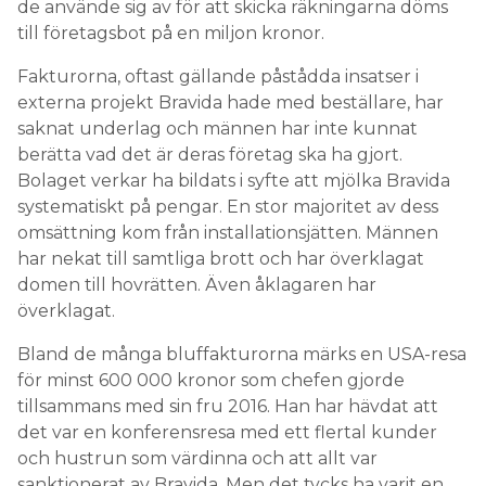
de använde sig av för att skicka räkningarna döms
till företagsbot på en miljon kronor.
Fakturorna, oftast gällande påstådda insatser i
externa projekt Bravida hade med beställare, har
saknat underlag och männen har inte kunnat
berätta vad det är deras företag ska ha gjort.
Bolaget verkar ha bildats i syfte att mjölka Bravida
systematiskt på pengar. En stor majoritet av dess
omsättning kom från installationsjätten. Männen
har nekat till samtliga brott och har överklagat
domen till hovrätten. Även åklagaren har
överklagat.
Bland de många bluffakturorna märks en USA-resa
för minst 600 000 kronor som chefen gjorde
tillsammans med sin fru 2016. Han har hävdat att
det var en konferensresa med ett flertal kunder
och hustrun som värdinna och att allt var
sanktionerat av Bravida. Men det tycks ha varit en