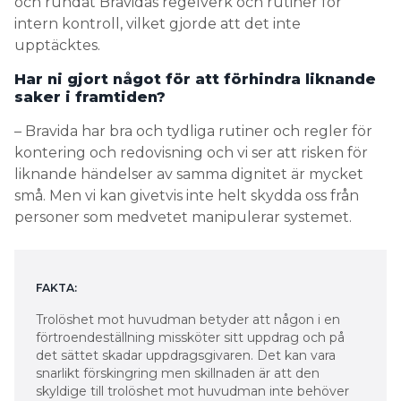
och rundat Bravidas regelverk och rutiner för
intern kontroll, vilket gjorde att det inte
upptäcktes.
Har ni gjort något för att förhindra liknande
saker i framtiden?
– Bravida har bra och tydliga rutiner och regler för
kontering och redovisning och vi ser att risken för
liknande händelser av samma dignitet är mycket
små. Men vi kan givetvis inte helt skydda oss från
personer som medvetet manipulerar systemet.
FAKTA:
Trolöshet mot huvudman betyder att någon i en
förtroendeställning missköter sitt uppdrag och på
det sättet skadar uppdragsgivaren. Det kan vara
snarlikt förskingring men skillnaden är att den
skyldige till trolöshet mot huvudman inte behöver