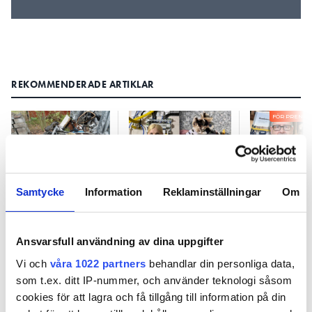
REKOMMENDERADE ARTIKLAR
FÖR PRENU
Uttag, centraler
Samtycke
Information
Reklaminställningar
Om
Vanligaste
”Därför ha
och kablar – så
placeringen av
kravet på J
ofta orsakar de
spisuttag kan
spisuttag 
bränder
leda till
bort”
Ansvarsfull användning av dina uppgifter
kortslutning
Vi och
våra 1022 partners
behandlar din personliga data,
som t.ex. ditt IP-nummer, och använder teknologi såsom
cookies för att lagra och få tillgång till information på din