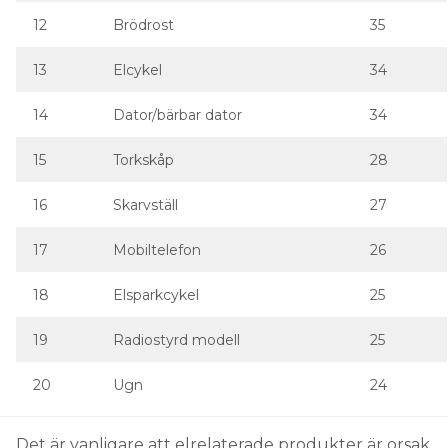
12
Brödrost
35
13
Elcykel
34
14
Dator/bärbar dator
34
15
Torkskåp
28
16
Skarvställ
27
17
Mobiltelefon
26
18
Elsparkcykel
25
19
Radiostyrd modell
25
20
Ugn
24
Det är vanligare att elrelaterade produkter är orsak