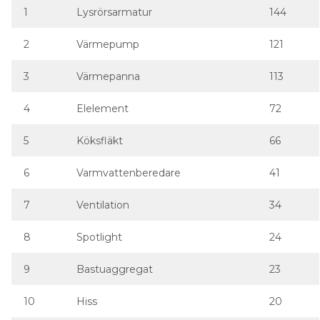
1
Lysrörsarmatur
144
2
Värmepump
121
3
Värmepanna
113
4
Elelement
72
5
Köksfläkt
66
6
Varmvattenberedare
41
7
Ventilation
34
8
Spotlight
24
9
Bastuaggregat
23
10
Hiss
20