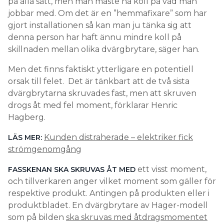
på alla sätt, men man måste ha koll på vad man
jobbar med. Om det är en ”hemmafixare” som har
gjort installationen så kan man ju tänka sig att
denna person har haft ännu mindre koll på
skillnaden mellan olika dvärgbrytare, säger han.
Men det finns faktiskt ytterligare en potentiell
orsak till felet. Det är tänkbart att de två sista
dvärgbrytarna skruvades fast, men att skruven
drogs åt med fel moment, förklarar Henric
Hagberg.
Kunden distraherade – elektriker fick
LÄS MER:
strömgenomgång
ett visst moment,
FASSKENAN SKA SKRUVAS ÅT MED
och tillverkaren anger vilket moment som gäller för
respektive produkt. Antingen på produkten eller i
produktbladet. En dvärgbrytare av Hager-modell
som på bilden
ska skruvas med åtdragsmomentet