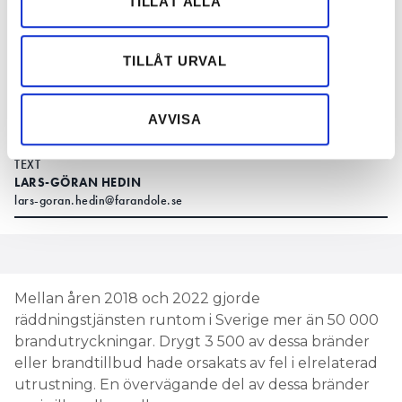
TILLÅT ALLA
Foto: Lars-Göran Hedin
information från din enhet till de sociala medier och
annons- och analysföretag som vi samarbetar med.
Det uppstår ofta bränder orsakade av dosor,
Dessa kan i sin tur kombinera informationen med annan
TILLÅT URVAL
kablar och strömställare. Men vet du vad
information som du har tillhandahållit eller som de har
som är elteknikens brandvärsting? Vi listar
samlat in när du har använt deras tjänster.
hur ofta elrelaterad utrustning leder till
AVVISA
bränder.
TEXT
LARS-GÖRAN HEDIN
lars-goran.hedin@farandole.se
Mellan åren 2018 och 2022 gjorde
räddningstjänsten runtom i Sverige mer än 50 000
brandutryckningar. Drygt 3 500 av dessa bränder
eller brandtillbud hade orsakats av fel i elrelaterad
utrustning. En övervägande del av dessa bränder