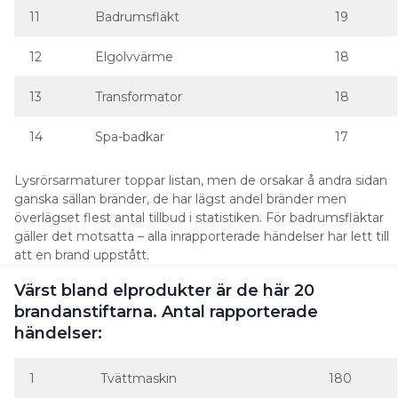
11
Badrumsfläkt
19
12
Elgolvvärme
18
13
Transformator
18
14
Spa-badkar
17
Lysrörsarmaturer toppar listan, men de orsakar å andra sidan
ganska sällan bränder, de har lägst andel bränder men
överlägset flest antal tillbud i statistiken. För badrumsfläktar
gäller det motsatta – alla inrapporterade händelser har lett till
att en brand uppstått.
Värst bland elprodukter är de här 20
brandanstiftarna. Antal rapporterade
händelser:
1
Tvättmaskin
180