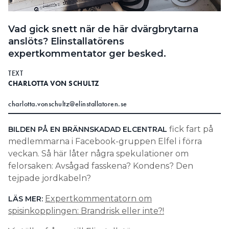
Search for:
Vad gick snett när de här dvärgbrytarna
anslöts? Elinstallatörens
expertkommentator ger besked.
SEARCH
TEXT
CHARLOTTA VON SCHULTZ
charlotta.vonschultz@elinstallatoren.se
fick fart på
BILDEN PÅ EN BRÄNNSKADAD ELCENTRAL
medlemmarna i Facebook-gruppen Elfel i förra
veckan. Så här låter några spekulationer om
felorsaken: Avsågad fasskena? Kondens? Den
tejpade jordkabeln?
Expertkommentatorn om
LÄS MER:
spisinkopplingen: Brandrisk eller inte?!