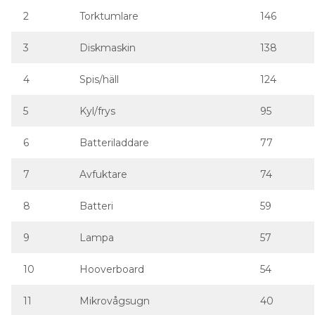
2
Torktumlare
146
3
Diskmaskin
138
4
Spis/häll
124
5
Kyl/frys
95
6
Batteriladdare
77
7
Avfuktare
74
8
Batteri
59
9
Lampa
57
10
Hooverboard
54
11
Mikrovågsugn
40