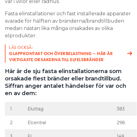
var i villor eller radhus.
Fasta elinstallationer och fast installerade apparater
svarade för hälften av bränderna/brandtillbuden
medan nästan lika många orsakades av olika
elprodukter.
LÄS OCKSÅ:
GLAPPKONTAKT OCH ÖVERBELASTNING – HÄR ÄR
VIKTIGASTE ORSAKERNA TILL ELFELSBRÄNDER
Här är de sju fasta elinstallationerna som
orsakade flest bränder eller brandtillbud.
Siffran anger antalet händelser för var och
en av dem:
1
Eluttag
383
2
Elcentral
298
3
El
149