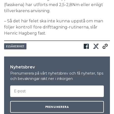
(fasskena) har utförts med 2,5-2,8Nm eller enligt
tillverkarens anvisning.
– Så det här felet ska inte kunna uppstå om man
följer kontroll före drifttagning-rutinerna, slår
Henric Hagberg fast.
ELSÄKERHET
Nyhetsbrev
Prenumerera på vårt nyhetsbrev och få nyheter, tips
och bevakningar rakt ner i inkorgen