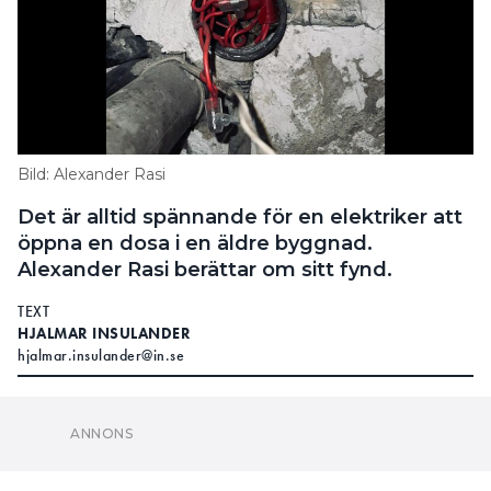
Bild: Alexander Rasi
Det är alltid spännande för en elektriker att
öppna en dosa i en äldre byggnad.
Alexander Rasi berättar om sitt fynd.
TEXT
HJALMAR INSULANDER
hjalmar.insulander@in.se
–
.
HITTADE DENNA INSTALLATION I EN KÄLLARE
Byggnaden är från tidigt 30-tal och håller på att
moderniseras. Dessa röda trådar var både fas, nolla,
jord och tändtråd anslutna till ovir i dosan, säger