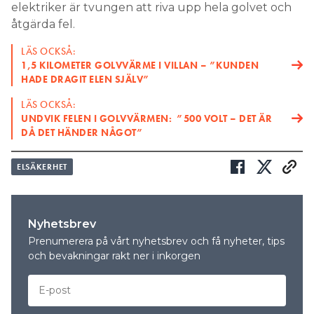
elektriker är tvungen att riva upp hela golvet och
åtgärda fel.
LÄS OCKSÅ:
1,5 KILOMETER GOLVVÄRME I VILLAN – ”KUNDEN
HADE DRAGIT ELEN SJÄLV”
LÄS OCKSÅ:
UNDVIK FELEN I GOLVVÄRMEN: ”500 VOLT – DET ÄR
DÅ DET HÄNDER NÅGOT”
ELSÄKERHET
Nyhetsbrev
Prenumerera på vårt nyhetsbrev och få nyheter, tips
och bevakningar rakt ner i inkorgen