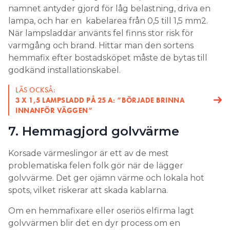
namnet antyder gjord för låg belastning, driva en
lampa, och har en kabelarea från 0,5 till 1,5 mm2.
När lampsladdar använts fel finns stor risk för
varmgång och brand. Hittar man den sortens
hemmafix efter bostadsköpet måste de bytas till
godkänd installationskabel.
LÄS OCKSÅ:
3 X 1,5 LAMPSLADD PÅ 25 A: ”BÖRJADE BRINNA
INNANFÖR VÄGGEN”
7. Hemmagjord golvvärme
Korsade värmeslingor är ett av de mest
problematiska felen folk gör när de lägger
golvvärme. Det ger ojämn värme och lokala hot
spots, vilket riskerar att skada kablarna.
Om en hemmafixare eller oseriös elfirma lagt
golvvärmen blir det en dyr process om en