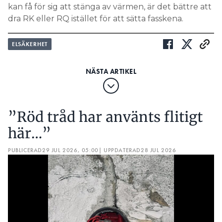
kan få för sig att stänga av värmen, är det bättre att
dra RK eller RQ istället för att sätta fasskena.
ELSÄKERHET
”Röd tråd har använts flitigt
här…”
PUBLICERAD
29 JUL 2026, 05:00
| UPPDATERAD
28 JUL 2026