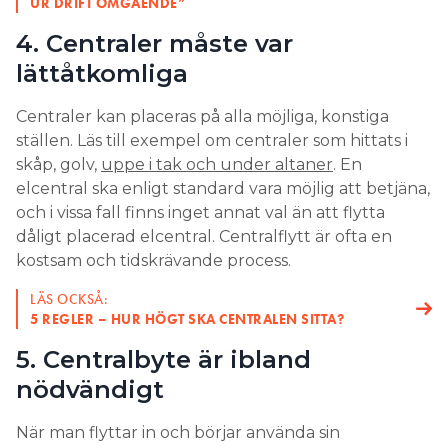
UR DRIFT OMGÅENDE”
4. Centraler måste var
lättåtkomliga
Centraler kan placeras på alla möjliga, konstiga
ställen. Läs till exempel om centraler som hittats i
skåp, golv,
uppe i tak och under altaner
. En
elcentral ska enligt standard vara möjlig att betjäna,
och i vissa fall finns inget annat val än att flytta
dåligt placerad elcentral. Centralflytt är ofta en
kostsam och tidskrävande process.
LÄS OCKSÅ:
5 REGLER – HUR HÖGT SKA CENTRALEN SITTA?
5. Centralbyte är ibland
nödvändigt
När man flyttar in och börjar använda sin