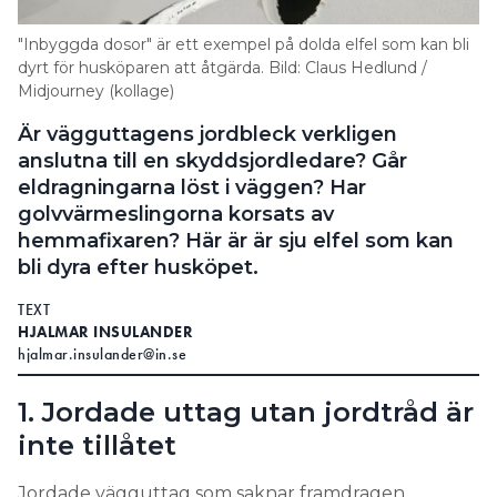
Search for:
"Inbyggda dosor" är ett exempel på dolda elfel som kan bli
dyrt för husköparen att åtgärda. Bild: Claus Hedlund /
Midjourney (kollage)
Är vägguttagens jordbleck verkligen
SEARCH
anslutna till en skyddsjordledare? Går
eldragningarna löst i väggen? Har
golvvärmeslingorna korsats av
hemmafixaren? Här är är sju elfel som kan
bli dyra efter husköpet.
TEXT
HJALMAR INSULANDER
hjalmar.insulander@in.se
1. Jordade uttag utan jordtråd är
inte tillåtet
Jordade vägguttag som saknar framdragen