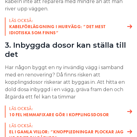
kabeln inte att reparera med mindre än att man
river upp väggen.
LÄS OCKSÅ:
KABELFÖRLÄGGNING I MURVÄGG: ”DET MEST
IDIOTISKA SOM FINNS”
3. Inbyggda dosor kan ställa till
det
Har någon byggt en ny invändig vägg i samband
med en renovering? Då finns risken att
kopplingsdosor riskerar att byggas in. Att hitta en
dold dosa inbyggd i en vägg, gräva fram den och
åtgärda ett fel kan ta timmar
LÄS OCKSÅ:
10 FEL HEMMAFIXARE GÖR I KOPPLINGSDOSOR
LÄS OCKSÅ:
EL I GAMLA VILLOR: ”KNOPPLEDNINGAR PLOCKAR JAG