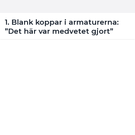
hävdade folk på Facebook. Elektrikern Roland
Lindberg, med 40 års erfarenhet, höll inte med.
Läs
vidare här.
2. Wago-kaos i centralen –
ingenjörsgrannen gjorde elen
Mot betalning erbjöd sig grannen att hjälpa till med
elen i huset under renoveringen. Efter sig lämnade
han den värsta centralen elektrikern Jocke Nilsson
någonsin sett.
Läs vidare här.
3. Många knäckte gåtan om
varför ugnen löste ut JFB:n i
fritidshuset
Ugnen var nästan ny men fungerade aldrig när
familjen kom till skärgårdshuset. Trots att ugnen
var sval lyste en röd lampa. Vad kunde det vara för