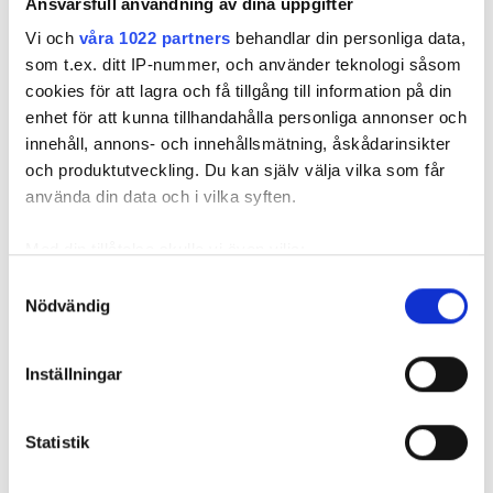
Ansvarsfull användning av dina uppgifter
Vi och
våra 1022 partners
behandlar din personliga data,
som t.ex. ditt IP-nummer, och använder teknologi såsom
cookies för att lagra och få tillgång till information på din
enhet för att kunna tillhandahålla personliga annonser och
5 amatörmisstag som orsakar
innehåll, annons- och innehållsmätning, åskådarinsikter
kondens i kopplingarna
och produktutveckling. Du kan själv välja vilka som får
använda din data och i vilka syften.
PUBLICERAD
3 AUG 2026, 05:00
| UPPDATERAD
31 JUL 2026
Med din tillåtelse skulle vi även vilja:
Samla in information om din geografiska plats
Samtyckesval
Nödvändig
som kan ha en noggrannhet på upp till flera meter
Identifiera din enhet genom att aktivt skanna den
för specifika kännetecken (fingeravtryck)
Inställningar
Ta reda på mer om hur dina personliga uppgifter
behandlas och ställ in dina preferenser i
detaljsektionen
.
Statistik
Du kan ändra eller dra tillbaka ditt samtycke när som
helst från cookie-förklaringen.