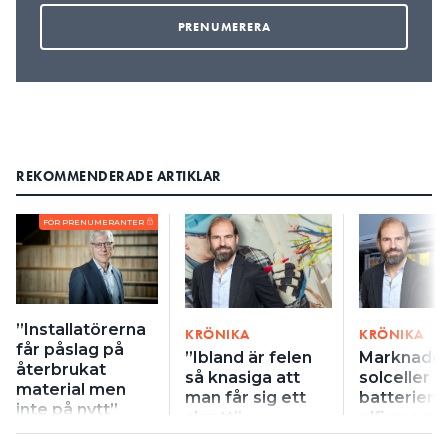
REKOMMENDERADE ARTIKLAR
FÖR PRENUMERANTER
”Installatörerna
KRÖNIKA
KRÖNIKA
får påslag på
”Ibland är felen
Marknaden
återbrukat
så knasiga att
solceller v
material men
man får sig ett
batterier b
inte på nytt”
skratt”
elfirmorna
guld