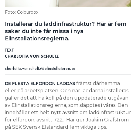
Search for:
Foto: Colourbox
Installerar du laddinfrastruktur? Här är fem
saker du inte får missa i nya
SEARCH
Elinstallationsreglerna.
TEXT
CHARLOTTA VON SCHULTZ
charlotta.vonschultz@elinstallatoren.se
främst därhemma
DE FLESTA ELFORDON LADDAS
eller på arbetsplatsen. Och när laddarna installeras
gäller det att ha koll på den uppdaterade utgåvan
av Elinstallationsreglerna, som släpptes i våras. Den
innehåller ett helt nytt avsnitt om laddinfrastruktur
för elfordon, avsnitt 722. Här ger Joakim Grafström
på SEK Svensk Elstandard fem viktiga tips.