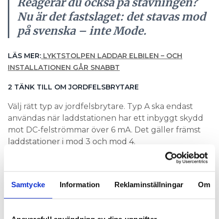
Reagerar du också på stavningen?
Nu är det fastslaget: det stavas mod
på svenska – inte Mode.
LÄS MER:
LYKTSTOLPEN LADDAR ELBILEN – OCH
INSTALLATIONEN GÅR SNABBT
2 TÄNK TILL OM JORDFELSBRYTARE
Välj rätt typ av jordfelsbrytare. Typ A ska endast
användas när laddstationen har ett inbyggt skydd
mot DC-felströmmar över 6 mA. Det gäller främst
laddstationer i mod 3 och mod 4.
Typ B funkar alltid, men är betydligt dyrare.
– Men extrakostnaden känns kanske som en
Samtycke
Information
Reklaminställningar
Om
struntsumma jämfört med kostnaden för elbilen,
säger Joakim Grafström.