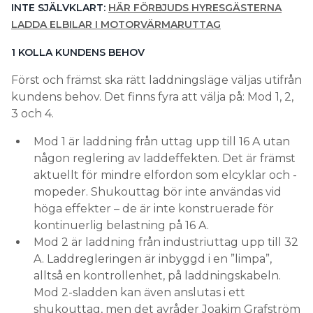
INTE SJÄLVKLART:
HÄR FÖRBJUDS HYRESGÄSTERNA
LADDA ELBILAR I MOTORVÄRMARUTTAG
1 KOLLA KUNDENS BEHOV
Först och främst ska rätt laddningsläge väljas utifrån
kundens behov. Det finns fyra att välja på: Mod 1, 2,
3 och 4.
Mod 1 är laddning från uttag upp till 16 A utan
någon reglering av laddeffekten. Det är främst
aktuellt för mindre elfordon som elcyklar och -
mopeder. Shukouttag bör inte användas vid
höga effekter – de är inte konstruerade för
kontinuerlig belastning på 16 A.
Mod 2 är laddning från industriuttag upp till 32
A. Laddregleringen är inbyggd i en ”limpa”,
alltså en kontrollenhet, på laddningskabeln.
Mod 2-sladden kan även anslutas i ett
shukouttag, men det avråder Joakim Grafström