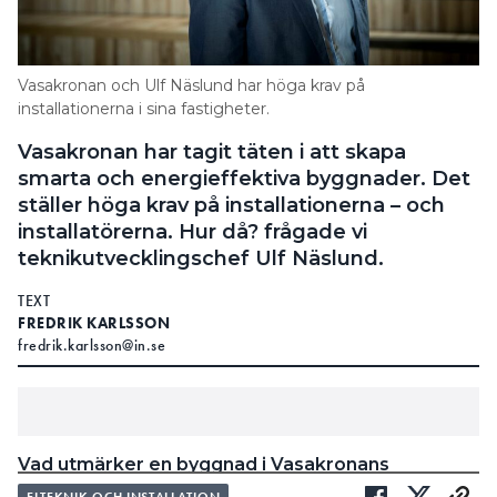
Vasakronan och Ulf Näslund har höga krav på
installationerna i sina fastigheter.
Vasakronan har tagit täten i att skapa
smarta och energieffektiva byggnader. Det
ställer höga krav på installationerna – och
installatörerna. Hur då? frågade vi
teknikutvecklingschef Ulf Näslund.
TEXT
FREDRIK KARLSSON
fredrik.karlsson@in.se
Vad utmärker en byggnad i Vasakronans
bestånd?
ELTEKNIK OCH INSTALLATION