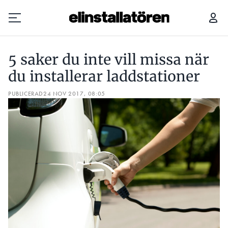
5 SAKER DU INTE VILL MISSA NÄR DU INSTALLERAR LADDSTATIONER
5 saker du inte vill missa när
Prenumerera
du installerar laddstationer
PUBLICERAD
Hantera prenumeration
24 NOV 2017, 08:05
Lediga jobb
Annonsera
Läs E-tidningen
Om tidningen
Kontakt
Personuppgifter