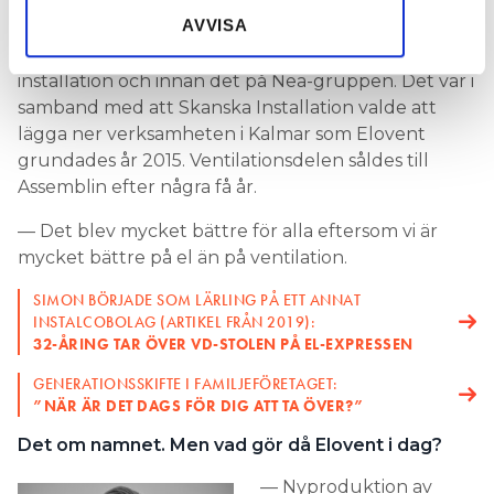
mot namnet ingen
ELOVENT HAR TILL SKILLNAD
samlat in när du har använt deras tjänster.
AVVISA
ventilationsdel kvar i bolaget. Tidigare vd:n Per
Jonsson jobbade med David Alm på Skanska
installation och innan det på Nea-gruppen. Det var i
samband med att Skanska Installation valde att
lägga ner verksamheten i Kalmar som Elovent
grundades år 2015. Ventilationsdelen såldes till
Assemblin efter några få år.
— Det blev mycket bättre för alla eftersom vi är
mycket bättre på el än på ventilation.
SIMON BÖRJADE SOM LÄRLING PÅ ETT ANNAT
INSTALCOBOLAG (ARTIKEL FRÅN 2019):
32-ÅRING TAR ÖVER VD-STOLEN PÅ EL-EXPRESSEN
GENERATIONSSKIFTE I FAMILJEFÖRETAGET:
”NÄR ÄR DET DAGS FÖR DIG ATT TA ÖVER?”
Det om namnet. Men vad gör då Elovent i dag?
— Nyproduktion av