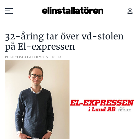
32-ÅRING TAR ÖVER VD-STOLEN PÅ EL-EXPRESSEN
32-åring tar över vd-stolen
Prenumerera
på El-expressen
PUBLICERAD
Hantera prenumeration
14 FEB 2019, 10:14
Lediga jobb
Annonsera
Läs E-tidningen
Om tidningen
Kontakt
Personuppgifter