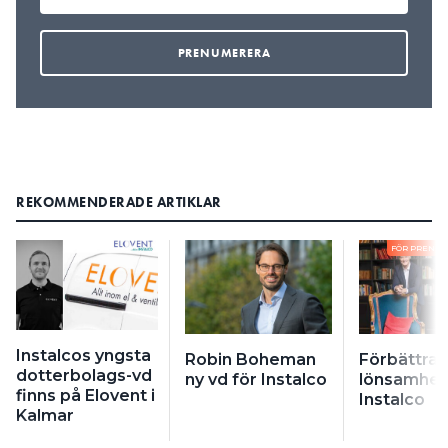
REKOMMENDERADE ARTIKLAR
FÖR PRENU
Instalcos yngsta
Robin Boheman
Förbättra
dotterbolags-vd
ny vd för Instalco
lönsamhet 
finns på Elovent i
Instalco
Kalmar