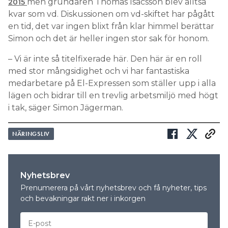
men grundaren Thomas Isacsson blev alltså
2015
kvar som vd. Diskussionen om vd-skiftet har pågått
en tid, det var ingen blixt från klar himmel berättar
Simon och det är heller ingen stor sak för honom.
– Vi är inte så titelfixerade här. Den här är en roll
med stor mångsidighet och vi har fantastiska
medarbetare på El-Expressen som ställer upp i alla
lägen och bidrar till en trevlig arbetsmiljö med högt
i tak, säger Simon Jägerman.
NÄRINGSLIV
Nyhetsbrev
Prenumerera på vårt nyhetsbrev och få nyheter, tips
och bevakningar rakt ner i inkorgen