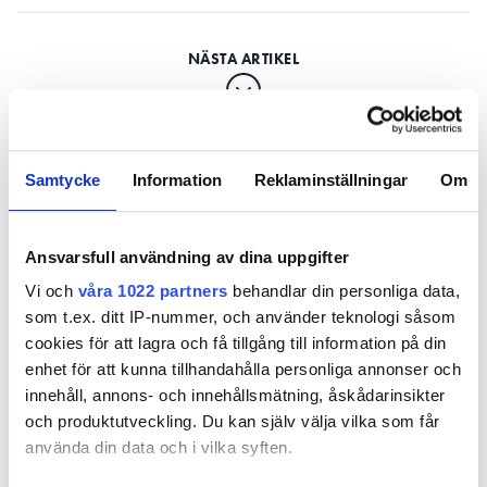
Instalcos yngsta
Samtycke
Information
Reklaminställningar
Om
dotterbolags-vd finns på
Elovent i Kalmar
Ansvarsfull användning av dina uppgifter
PUBLICERAD
28 APR 2021, 11:57
| UPPDATERAD
16 DEC 2021
Vi och
våra 1022 partners
behandlar din personliga data,
som t.ex. ditt IP-nummer, och använder teknologi såsom
cookies för att lagra och få tillgång till information på din
enhet för att kunna tillhandahålla personliga annonser och
innehåll, annons- och innehållsmätning, åskådarinsikter
och produktutveckling. Du kan själv välja vilka som får
använda din data och i vilka syften.