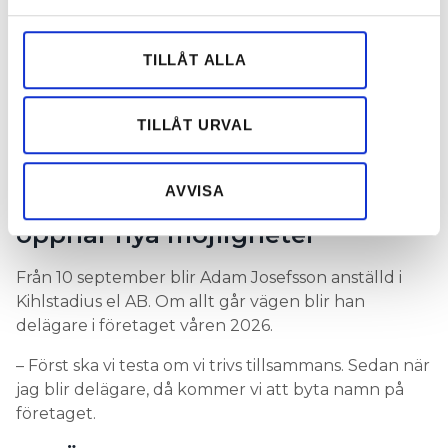
och annonserna till användarna, tillhandahålla funktioner
– Han frågade om jag ville köpa in mig i hans bolag
för sociala medier och analysera vår trafik. Vi
och bli kompanjon.
vidarebefordrar även sådana identifierare och annan
TILLÅT ALLA
LÄS OCKSÅ:
information från din enhet till de sociala medier och
VAD SÄGER KUNDERNA OM ATT DU TIKTOKAR?
annons- och analysföretag som vi samarbetar med.
Dessa kan i sin tur kombinera informationen med annan
LÄS OCKSÅ:
TILLÅT URVAL
”KUNDEN HÖRDE ATT DET SMALL TILL – BAKOM
information som du har tillhandahållit eller som de har
VINDSPAPPEN SATT EN DOSA UTAN LOCK”
samlat in när du har använt deras tjänster.
AVVISA
Delägarskap i Kihlstadius El
öppnar nya möjligheter
Från 10 september blir Adam Josefsson anställd i
Kihlstadius el AB. Om allt går vägen blir han
delägare i företaget våren 2026.
– Först ska vi testa om vi trivs tillsammans. Sedan när
jag blir delägare, då kommer vi att byta namn på
företaget.