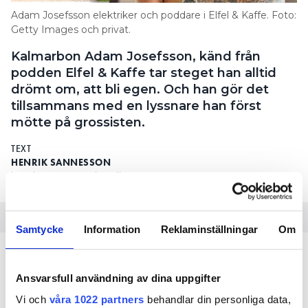
Adam Josefsson elektriker och poddare i Elfel & Kaffe. Foto:
Getty Images och privat.
Kalmarbon Adam Josefsson, känd från
podden Elfel & Kaffe tar steget han alltid
drömt om, att bli egen. Och han gör det
tillsammans med en lyssnare han först
mötte på grossisten.
TEXT
HENRIK SANNESSON
henrik.sannesson@elinstallatoren.se
Samtycke
Information
Reklaminställningar
Om
Från podden Elfel & Kaffe till
eget elföretag i Kalmar
Ansvarsfull användning av dina uppgifter
Vi och
våra 1022 partners
behandlar din personliga data,
och elektriker i Kalmar är
ADAM JOSEFSSON, 26 ÅR