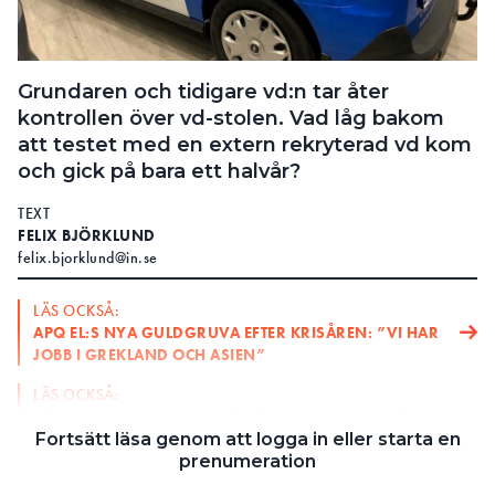
Search for:
Grundaren och tidigare vd:n tar åter
kontrollen över vd-stolen. Vad låg bakom
SEARCH
att testet med en extern rekryterad vd kom
och gick på bara ett halvår?
TEXT
FELIX BJÖRKLUND
felix.bjorklund@in.se
LÄS OCKSÅ:
APQ EL:S NYA GULDGRUVA EFTER KRISÅREN: ”VI HAR
JOBB I GREKLAND OCH ASIEN”
LÄS OCKSÅ:
LÄMNAR STOCKHOLM – 5 ÅTGÄRDER SOM SKA RÄDDA
APQ EL
Fortsätt läsa genom att logga in eller starta en
prenumeration
I våras tog Niklas Avander över vd-stolen i APQ El.