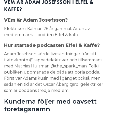
VEM ÄR ADAM JOSEFSSON I ELFEL &
KAFFE?
VEm är Adam Josefsson?
Elektriker i Kalmar. 26 år gammal. Är en av
medlemmarna i podden Elfel & kaffe.
Hur startade podcasten Elfel & Kaffe?
Adam Josefsson körde livesändningar från sitt
tiktokkonto @tappadelektriker och tillsammans
med Mathias Hultman @the_spark_man. Folk i
publiken uppmanade de båda att börja podda.
Först var Adams kusin med i gänget också, men
sedan en tid är det Oscar Åberg @roligelektriker
som är poddens tredje medlem.
Kunderna följer med oavsett
företagsnamn