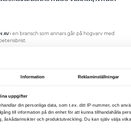
i en bransch som annars går på högvarv med
N AV
etensbrist.
fortgår. Men det finns en riskmedvetenhet. Det
rer när arbetsplatser kanske inte släpper in vem
ckså svårare att boka in möten med nyckelpersoner,
Information
Reklaminställningar
 corona-krisen oförutsägbar. När som helst kan det
n Folkhälsomyndigheten som behöver hanteras
ina uppgifter
handlar din personliga data, som t.ex. ditt IP-nummer, och anv
cklas timme för timme. Det gör att det blir väldigt
illgång till information på din enhet för att kunna tillhandahålla pe
en, säger Henrik Yhlen.
, åskådarinsikter och produktutveckling. Du kan själv välja vilk
att staten tar över sjuklöneansvaret, alltså hela