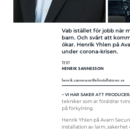
Vab istället för jobb nä
barn. Och svårt att komm
ökar. Henrik Yhlen på Ava
under corona-krisen.
TEXT
HENRIK SANNESSON
henrik.sannesson@elinstallatoren.se
– VI HAR SAKER ATT PRODUCERA
tekniker som är föräldrar tv
på förkylning.
Henrik Yhlen på Avarn Securit
installation av larm, säkerhet