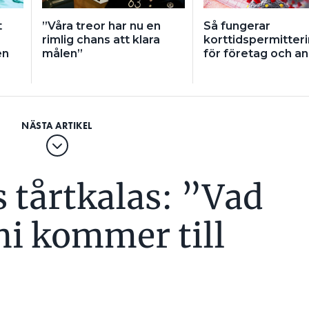
t
”Våra treor har nu en
Så fungerar
rimlig chans att klara
korttidspermitter
en
målen”
för företag och an
tårtkalas: ”Vad
 ni kommer till