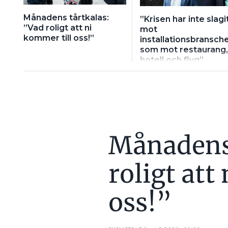
Månadens tårtkalas:
”Krisen har inte slagi
”Vad roligt att ni
mot
kommer till oss!”
installationsbransch
som mot restaurang,
hotell och flyg”
Månadens 
roligt att
oss!”