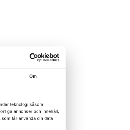
Om
änder teknologi såsom
rsonliga annonser och innehåll,
a som får använda din data