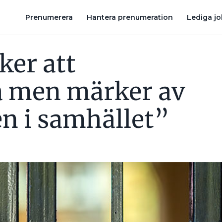
ONEN I SAMHÄLLET”
MÅNADENS TÅRTKALAS: ”VAD ROLIGT ATT 
Prenumerera
Hantera prenumeration
Lediga j
ker att
a men märker av
en i samhället”