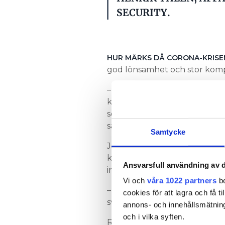
SECURITY.
HUR MÄRKS DÅ CORONA-KRISE
god lönsamhet och stor komp
– Byggen och entreprenader 
kan vara svårt för våra montö
som helst. Våra säljare har o
säger Henrik Yhlen.
Samtycke
Jämfört med en finanskris är
komma nya restriktioner frå
Ansvarsfull användning av d
internt.
Vi och
våra 1022 partners
be
– Det är en situation som utve
cookies för att lagra och få t
svårt att planera verksamhet
annons- och innehållsmätning
och i vilka syften.
Regeringens åtgärder innebär 