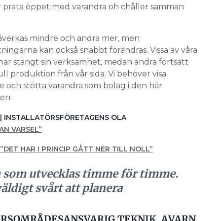
r prata öppet med varandra oh chåller samman
påverkas mindre och andra mer, men
tningarna kan också snabbt förändras. Vissa av våra
ar stängt sin verksamhet, medan andra fortsatt
ll produktion från vår sida. Vi behöver visa
se och stötta varandra som bolag i den här
nen.
| INSTALLATÖRSFÖRETAGENS OLA
AN VARSEL”
”DET HAR I PRINCIP GÅTT NER TILL NOLL”
n som utvecklas timme för timme.
väldigt svårt att planera
ÄRSOMRÅDESANSVARIG TEKNIK, AVARN