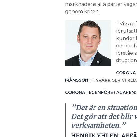
marknadens alla parter våga
genom krisen.
– Vissa 
förutsät
kunder h
önskar fu
förståel
situatio
CORONA 
MÅNSSON:
”TYVÄRR SER VI RED
CORONA | EGENFÖRETAGAREN:
”Det är en situatio
Det gör att det blir 
verksamheten.”
HENRIK YHLEN, AFF