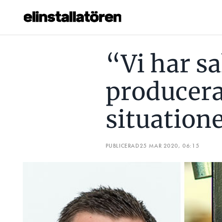
“VI HAR SAKER ATT PRODUCERA MEN MÄRKER AV SITUATI
“Vi har sa
Prenumerera
producer
Hantera prenumeration
situation
Lediga jobb
Annonsera
PUBLICERAD
25 MAR 2020, 06:15
Läs E-tidningen
Om tidningen
Kontakt
Personuppgifter