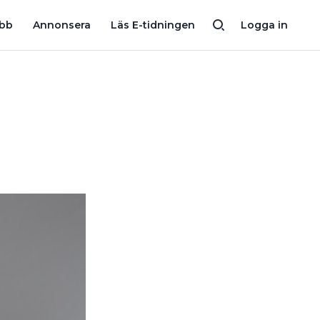
FÄLT’”
REKORDMÅNGA UTLÄNDSKA ELEKTRIKER I SVERIGE
obb
Annonsera
Läs E-tidningen
Logga in