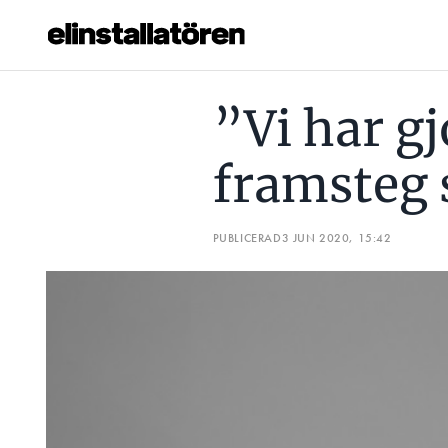
”VI HAR GJORT NÅGRA FRAMSTEG SEDAN SIST”
”INS
”Vi har gj
Prenumerera
framsteg 
Hantera prenumeration
Lediga jobb
PUBLICERAD
3 JUN 2020, 15:42
Annonsera
Läs E-tidningen
Om tidningen
Kontakt
Personuppgifter