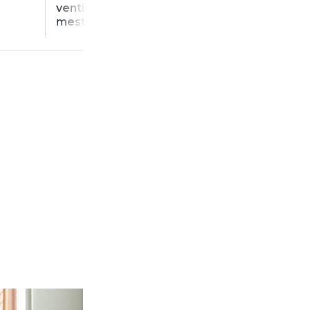
ventilationsmontörer
gå in i ett minfäl
mest utsatta