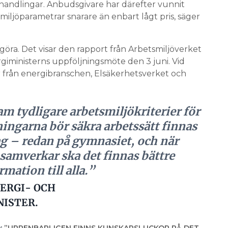
pphandlingar. Anbudsgivare har därefter vunnit
iljöparametrar snarare än enbart lågt pris, säger
 göra. Det visar den rapport från Arbetsmiljöverket
iministerns uppföljningsmöte den 3 juni. Vid
 från energibranschen, Elsäkerhetsverket och
am tydligare arbetsmiljökriterier för
ningarna bör säkra arbetssätt finnas
ag – redan på gymnasiet, och när
 samverkar ska det finnas bättre
ation till alla.”
ERGI- OCH
NISTER.