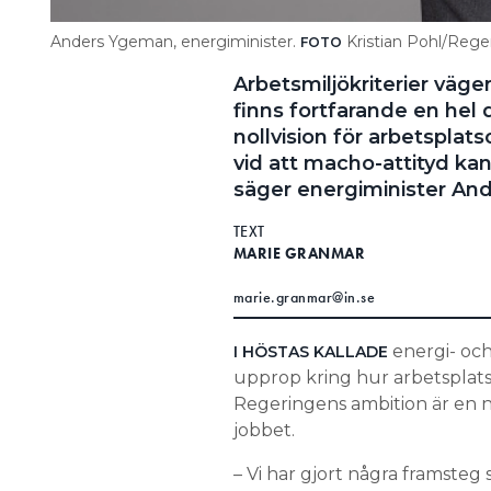
Anders Ygeman, energiminister.
Kristian Pohl/Reger
FOTO
Arbetsmiljökriterier väge
finns fortfarande en hel 
nollvision för arbetsplats
vid att macho-attityd kan
säger energiminister An
TEXT
MARIE GRANMAR
marie.granmar@in.se
energi- och 
I HÖSTAS KALLADE
upprop kring hur arbetsplats
Regeringens ambition är en nol
jobbet.
– Vi har gjort några framsteg 