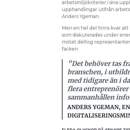
arbetsmiljökriterier i sina u
upphandlingar utifrån arbetsm
Anders Ygeman.
Men en hel del finns kvar att
som diskuterades under energ
mötet deltog representanter
facken.
”Det behöver tas fr
branschen, i utbild
med tidigare än i d
flera entreprenörer
sammanhållen inform
ANDERS YGEMAN, EN
DIGITALISERINGSMI