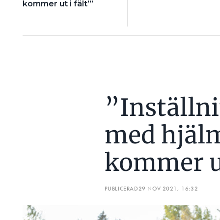
kommer ut i fält’”
”Inställni
med hjälm
kommer ut
PUBLICERAD
29 NOV 2021, 16:32