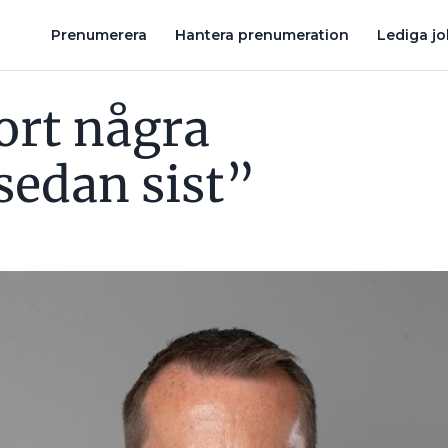
TÄLLNINGEN VAR ‘VI TAR MED HJÄLMEN IFALL STEFAN KOMMER UT I 
Prenumerera
Hantera prenumeration
Lediga j
ort några
sedan sist”