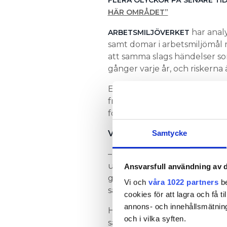
FLERA OLYCKOR PÅ SENARE TID
HÄR OMRÅDET”
har analy
ARBETSMILJÖVERKET
samt domar i arbetsmiljömål 
att samma slags händelser som 
gånger varje år, och riskerna 
Exempel på riskfaktorer är at
frångått gällande rutiner, att 
första eller sista arbetsmome
Samtycke
Vad är kvar att göra nu?
– Det behöver tas fram tydliga
utbildningarna bör säkra arbe
Ansvarsfull användning av d
gymnasiet, och när flera ent
Vi och
våra 1022 partners
be
sammanhållen information til
cookies för att lagra och få t
annons- och innehållsmätning
Han har tidigare lyft fram ma
och i vilka syften.
säkerheten på arbetsplatsen