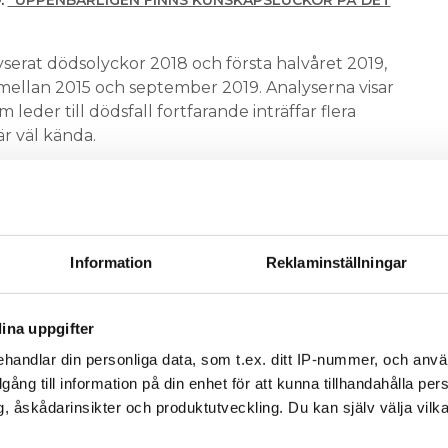
:
”UPPENBARLIGEN FINNS KUNSKAPSLUCKOR PÅ DET
serat dödsolyckor 2018 och första halvåret 2019,
mellan 2015 och september 2019. Analyserna visar
leder till dödsfall fortfarande inträffar flera
är väl kända.
t flera entreprenörer är inblandade, att någon
personal inte har rätt utbildning eller att det är
ntet för dagen.
Information
Reklaminställningar
re arbetsmiljökriterier för branschen, i
tssätt finnas med tidigare än i dag – redan på
ina uppgifter
reprenörer samverkar ska det finnas bättre
handlar din personliga data, som t.ex. ditt IP-nummer, och anv
l alla, säger Anders Ygeman.
illgång till information på din enhet för att kunna tillhandahålla pe
, åskådarinsikter och produktutveckling. Du kan själv välja vilk
cho-attityder bland elektriker som ett problem för
. Därefter fick Anders Ygeman mothugg av