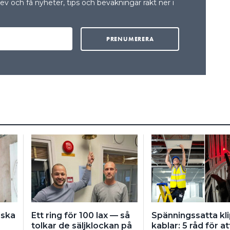
v och få nyheter, tips och bevakningar rakt ner i
dska
Ett ring för 100 lax — så
Spänningssatta kl
tolkar de säljklockan på
kablar: 5 råd för at