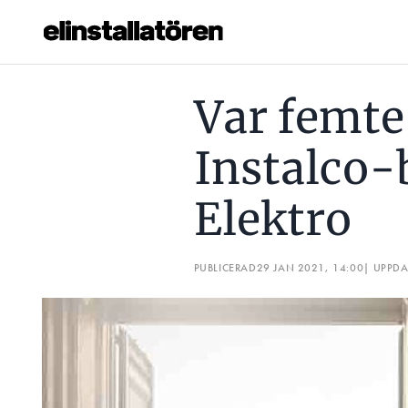
VAR FEMTE VARSLAS PÅ INSTALCO-BOLAGET OHMEGI ELEK
Var femte
Prenumerera
Instalco-
Hantera prenumeration
Elektro
Lediga jobb
Annonsera
PUBLICERAD
29 JAN 2021, 14:00
| UPPD
Läs E-tidningen
Om tidningen
Kontakt
Personuppgifter