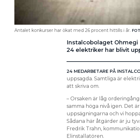
Antalet konkurser har ökat med 26 procent hittills i år.
FO
Instalcobolaget Ohmegi E
24 elektriker har blivit u
24 MEDARBETARE PÅ INSTALCO
uppsagda. Samtliga är elektrik
att skriva om.
– Orsaken är låg orderingån
samma höga nivå igen. Det är 
uppsägningarna och vi hoppas 
Sådana här åtgärder är ju tyvä
Fredrik Trahn, kommunikationsa
Elinstallatören.