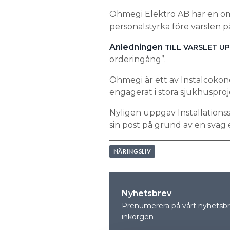
Ohmegi Elektro AB har en om
personalstyrka före varslen på
Anledningen
TILL VARSLET U
orderingång”.
Ohmegi är ett av Instalcokon
engagerat i stora sjukhusproj
Nyligen uppgav Installationssi
sin post på grund av en svag
NÄRINGSLIV
Nyhetsbrev
Prenumerera på vårt nyhetsbre
inkorgen