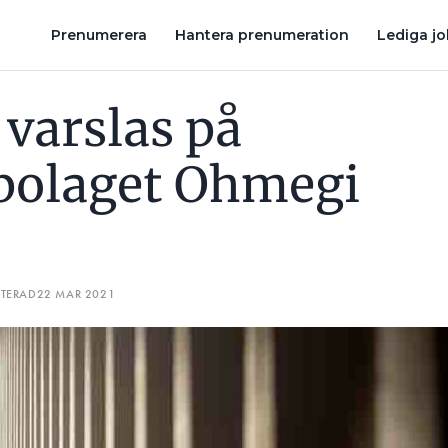
TRO
FÖRBÄTTRAD LÖNSAMHET I INSTALCO
DE PEKAS UT S
Prenumerera
Hantera prenumeration
Lediga j
 varslas på
bolaget Ohmegi
ATERAD
22 MAR 2021