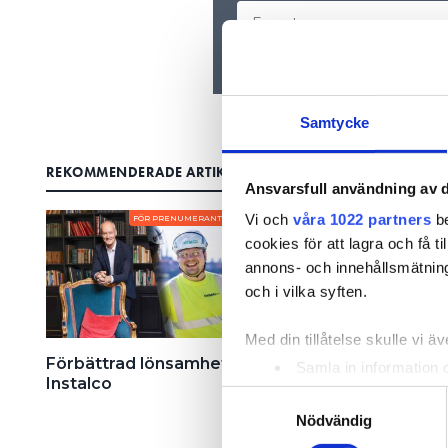
Samtycke
REKOMMENDERADE ARTIKLAR
Ansvarsfull användning av d
Vi och
våra 1022 partners
be
FÖR PRENUMERANTER
FÖR PRENUMERA
cookies för att lagra och få t
annons- och innehållsmätning
och i vilka syften.
Med din tillåtelse skulle vi äve
Förbättrad lönsamhet i
De pekas ut som bäs
Samla in information 
Instalco
Instalcos 150 bolag: 
Identifiera din enhet 
Samtyckesval
raka ackord”
Ta reda på mer om hur dina pe
Nödvändig
eller dra tillbaka ditt samtyc