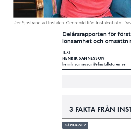
Per Sjöstrand vd Instalco. Genrebild från InstalcoFoto: Davi
Delårsrapporten för första
lönsamhet och omsättni
TEXT
HENRIK SANNESSON
henrik.sannesson@elinstallatoren.se
3 FAKTA FRÅN IN
NETTOOMSÄTTNINGEN ÖKAD
NÄRINGSLIV
438 (3 293) MILJONER K