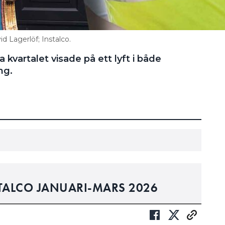
d Lagerlöf; Instalco.
 kvartalet visade på ett lyft i både
ng.
STALCO JANUARI-MARS 2026
E MED 4,4 PROCENT OCH UPPGICK TILL 3
RONOR. DEN ORGANISKA FÖRBÄTTRINGEN VAR