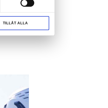
andahålla funktioner för
n information från din enhet
 tur kombinera informationen
TILLÅT ALLA
deras tjänster.