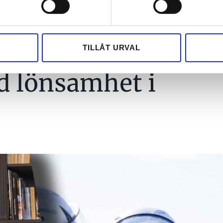
e för att anpassa innehållet och annonserna till användarna, tillh
vår trafik. Vi vidarebefordrar även sådana identifierare och anna
nnons- och analysföretag som vi samarbetar med. Dessa kan i sin
TILLÅT URVAL
har tillhandahållit eller som de har samlat in när du har använt 
d lönsamhet i