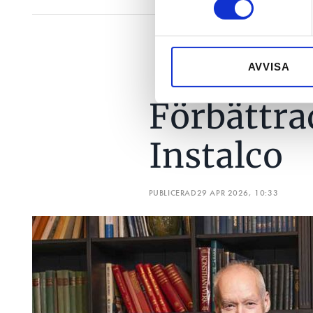
Vi använder enhetsidentifierar
sociala medier och analysera 
till de sociala medier och a
AVVISA
med annan information som du 
Förbättra
Instalco
PUBLICERAD
29 APR 2026, 10:33