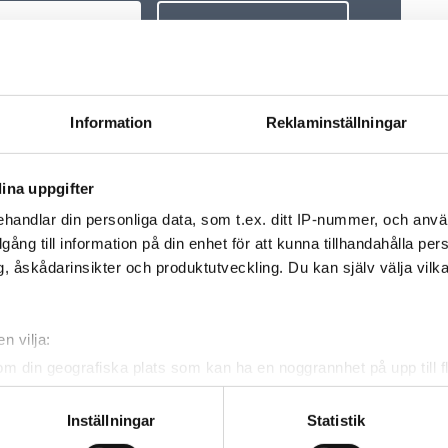
Information
Reklaminställningar
ina uppgifter
handlar din personliga data, som t.ex. ditt IP-nummer, och anv
NTER
illgång till information på din enhet för att kunna tillhandahålla pe
, åskådarinsikter och produktutveckling. Du kan själv välja vilk
n vilja:
t av
Grundaren tillbaka som
Stark avslutning p
om din geografiska plats som kan ha en noggrannhet på upp till f
”kör
permanent vd: ”Det
för Instalco
genom att aktivt skanna den för specifika kännetecken (fingeravt
uppfattades som
rsonliga uppgifter behandlas och ställ in dina preferenser i
deta
Inställningar
Statistik
tillfälligt när jag klev in”
ke när som helst från cookie-förklaringen.