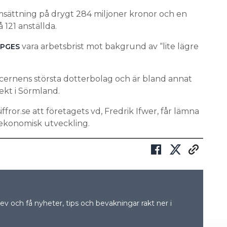
sättning på drygt 284 miljoner kronor och en
 121 anställda.
vara arbetsbrist mot bakgrund av “lite lägre
PPGES
cernens största dotterbolag och är bland annat
ekt i Sörmland.
ffror.se att företagets vd, Fredrik Ifwer, får lämna
 ekonomisk utveckling.
v och få nyheter, tips och bevakningar rakt ner i