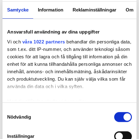
Samtycke
Information
Reklaminställningar
Om
HAN TYCKER INTE VÄRMEPUMPEN DRAR SÅ MYCKET EL
NIBEPROFILEN: VÄRMEPUMPEN INGEN EFFEKTTJUV –
DRAR LIKA MYCKET SOM EN KAFFEKOKARE
Ansvarsfull användning av dina uppgifter
BLEV EN SMÄLL
FICK EFFEKTTARIFF – DÅ ÖKADE NÄTAVGIFTEN MED 153
Vi och
våra 1022 partners
behandlar din personliga data,
000 KR
som t.ex. ditt IP-nummer, och använder teknologi såsom
cookies för att lagra och få tillgång till information på din
enhet för att kunna tillhandahålla personliga annonser och
FRÅGOR & SVAR
innehåll, annons- och innehållsmätning, åskådarinsikter
och produktutveckling. Du kan själv välja vilka som får
VARFÖR VÄLJER JAN SÖRLING FLIS FRAMFÖR EL FÖR
använda din data och i vilka syften.
UPPVÄRMNING?
El kommer bli dyr och krånglig i framtiden, menar
energiexperten Jan Sörling. Med flis avser han
Med din tillåtelse skulle vi även vilja:
minska elkostnaden drastiskt.
Samla in information om din geografiska plats
Samtyckesval
Nödvändig
som kan ha en noggrannhet på upp till flera meter
HUR PÅVERKAR FLISPANNAN ENERGIANVÄNDNINGEN?
Han räknar med att minska gårdens elanvändning
Identifiera din enhet genom att aktivt skanna den
för uppvärmning från 35 000 till 1 000 kWh per år.
för specifika kännetecken (fingeravtryck)
Inställningar