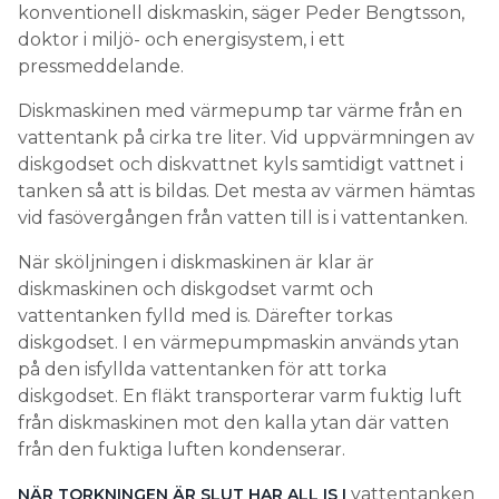
konventionell diskmaskin, säger Peder Bengtsson,
doktor i miljö- och energisystem, i ett
pressmeddelande.
Diskmaskinen med värmepump tar värme från en
vattentank på cirka tre liter. Vid uppvärmningen av
diskgodset och diskvattnet kyls samtidigt vattnet i
tanken så att is bildas. Det mesta av värmen hämtas
vid fasövergången från vatten till is i vattentanken.
När sköljningen i diskmaskinen är klar är
diskmaskinen och diskgodset varmt och
vattentanken fylld med is. Därefter torkas
diskgodset. I en värmepumpmaskin används ytan
på den isfyllda vattentanken för att torka
diskgodset. En fläkt transporterar varm fuktig luft
från diskmaskinen mot den kalla ytan där vatten
från den fuktiga luften kondenserar.
vattentanken
NÄR TORKNINGEN ÄR SLUT HAR ALL IS I