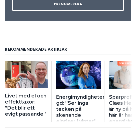
REKOMMENDERADE ARTIKLAR
FÖR PRENU
Livet med el och
Energimyndighetens
Sparprofil
effekttaxor:
gd: ”Ser inga
Claes He
”Det blir ett
tecken på
är ny på Ni
evigt passande”
skenande
här är han
elpriser i vinter”
energiråd 
plånboken