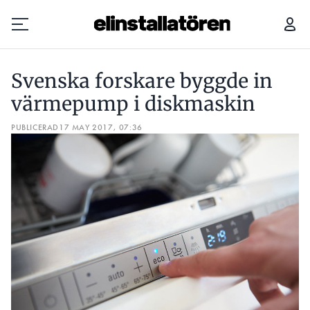
SVENSKA FORSKARE BYGGDE IN VÄRMEPUMP I DISKMASKIN
Svenska forskare byggde in
Prenumerera
värmepump i diskmaskin
PUBLICERAD
Hantera prenumeration
17 MAY 2017, 07:36
Lediga jobb
Annonsera
Läs E-tidningen
Om tidningen
Kontakt
Personuppgifter