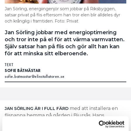
Jan Sörling, energiingenjör som jobbar på Riksbyggen,
satsar privat på flis eftersom han tror elen blir alldeles dyr
och krånglig i framtiden. Foto: Privat
Jan Sörling jobbar med energioptimering
och tror inte på el för att värma varmvatten.
Själv satsar han på flis och gör allt han kan
för att minska sitt elberoende.
TEXT
SOFIE BÅTMÄSTAR
sofie.batmastar@elinstallatoren.se
med att installera en
JAN SÖRLING ÄR I FULL FÄRD
flispanna hemma på gården i Bjursås. Hans
nuvarande värmesystem börjar bli 15–25 år
gammalt och han vill uppdatera det.