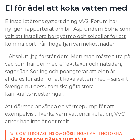
El för ädel att koka vatten med
Elinstallatörens systertidning VVS-Forum har
nyligen rapporterat om
brf Asplunden i Solna som
valt att installera bergvärme och solceller för att
komma bort från höga fjärrvärmekostnader.
– Absolut, jag förstår dem. Men man måste titta på
vad som händer med effekttaxor och nätsidan,
säger Jan Sörling och poängterar att elen är
alldeles för ädel för att koka vatten med – särskilt
Sverige nu dessutom ska göra stora
kärnkraftsinvesteringar.
Att därmed använda en värmepump för att
exempelvis tillverka varmvattencirkulation, VVC
anser han inte är optimalt.
MER OM ELBOLAGENS OMGÖRNINGAR AV ELNOTORNA
HÄR ÄR DE SOM TJÄNAR MEST PÅ 15-