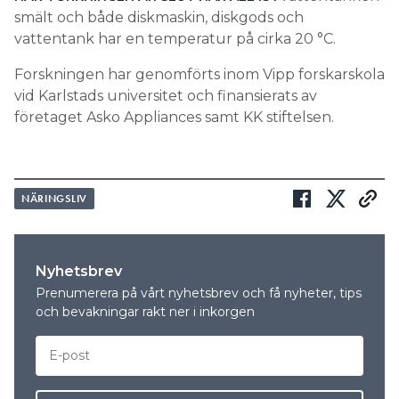
smält och både diskmaskin, diskgods och
vattentank har en temperatur på cirka 20 °C.
Forskningen har genomförts inom Vipp forskarskola
vid Karlstads universitet och finansierats av
företaget Asko Appliances samt KK stiftelsen.
NÄRINGSLIV
Nyhetsbrev
Prenumerera på vårt nyhetsbrev och få nyheter, tips
och bevakningar rakt ner i inkorgen