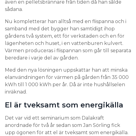
även en pelletsbrännare från tiden då han sålde
sådana.
Nu kompletterar han alltså med en flispanna och i
samband med det bygger han samtidigt ihop
gårdens två system, ett för verkstaden och en för
lägenheten och huset, i en vattenburen kulvert.
Värmen produceras i flispannan som går till separata
beredare i varje del av gården.
Med den nya lösningen uppskattar han att minska
elanvändningen för värmen på gården från 35 000
kWh till 1 000 kWh per år. Då är inte hushållselen
inräknad.
El är tveksamt som energikälla
Det var vid ett seminarium som Dalakraft
anordnade för två år sedan som Jan Sörling fick
upp ögonen för att el är tveksamt som energikälla.