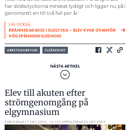
har dödsolyckorna minskat tydligt och ligger nu på i
genomsnitt en till två fall per år.
LÄS OCKSÅ:
BRÄNNSKADADES I ELOLYCKA – BLEV KVAR OVANFÖR
HÖGSPÄNNINGSLEDNING
ARBETSMARKNAD
ELSÄKERHET
Elev till akuten efter
strömgenomgång på
elgymnasium
PUBLICERAD
17 OCT 2025, 14:15
| UPPDATERAD
20 OCT 2025