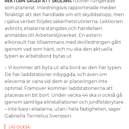
rutiner fungerade
REKTORN SÄGER ATT SKOLANS
som planerat. Inledningsvis rapporterade medier
felaktigt att det handlade om ett skyddsstopp, men
i själva verket följdes säkerhetsrutinerna. Lektionen
avbröts, elsalarna stängdes och händelsen
anmäldes till Arbetsmiljöverket. En extern
elkonsult har tillsammans med skolledningen gått
igenom vad som hänt, och nu ska den aktuella
typen av arbetsbord bytas ut.
– Vi kommer att byta ut alla bord av den här typen.
De har laddstationer inbyggda, och även om
eleverna är vana vid dem är placeringen inte
optimal. Framöver kommer laddstationerna att
placeras en bit bort. Under vecka 44 ska vi också gå
igenom samtliga elinstallationer och jordfelsbrytare
– inte bara i elsalarna, utan i hela fastigheten, säger
Gabriella Ternelius Svensson.
LÄS OCKSÅ: