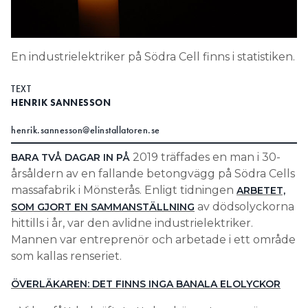
Search for:
En industrielektriker på Södra Cell finns i statistiken.
SEARCH
TEXT
HENRIK SANNESSON
henrik.sannesson@elinstallatoren.se
2019 träffades en man i 30-
BARA TVÅ DAGAR IN PÅ
årsåldern av en fallande betongvägg på Södra Cells
massafabrik i Mönsterås. Enligt tidningen
ARBETET,
av dödsolyckorna
SOM GJORT EN SAMMANSTÄLLNING
hittills i år, var den avlidne industrielektriker.
Mannen var entreprenör och arbetade i ett område
som kallas renseriet.
ÖVERLÄKAREN: DET FINNS INGA BANALA ELOLYCKOR