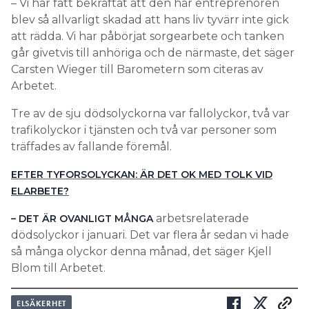
– Vi har fått bekräftat att den här entreprenören
blev så allvarligt skadad att hans liv tyvärr inte gick
att rädda. Vi har påbörjat sorgearbete och tanken
går givetvis till anhöriga och de närmaste, det säger
Carsten Wieger till Barometern som citeras av
Arbetet.
Tre av de sju dödsolyckorna var fallolyckor, två var
trafikolyckor i tjänsten och två var personer som
träffades av fallande föremål.
EFTER TYFORSOLYCKAN: ÄR DET OK MED TOLK VID
ELARBETE?
arbetsrelaterade
– DET ÄR OVANLIGT MÅNGA
dödsolyckor i januari. Det var flera år sedan vi hade
så många olyckor denna månad, det säger Kjell
Blom till Arbetet.
ELSÄKERHET