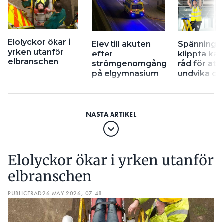
Elolyckor ökar i
Elev till akuten
Spännings
yrken utanför
efter
klippta kab
elbranschen
strömgenomgång
råd för att
på elgymnasium
undvika ol
Elolyckor ökar i yrken utanför
elbranschen
PUBLICERAD
26 MAY 2026, 07:48