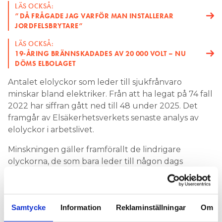
LÄS OCKSÅ:
”DÅ FRÅGADE JAG VARFÖR MAN INSTALLERAR
JORDFELSBRYTARE”
LÄS OCKSÅ:
19-ÅRING BRÄNNSKADADES AV 20 000 VOLT – NU
DÖMS ELBOLAGET
Antalet elolyckor som leder till sjukfrånvaro
minskar bland elektriker. Från att ha legat på 74 fall
2022 har siffran gått ned till 48 under 2025. Det
framgår av Elsäkerhetsverkets senaste analys av
elolyckor i arbetslivet.
Minskningen gäller framförallt de lindrigare
olyckorna, de som bara leder till någon dags
frånvaro. Samtidigt har antalet yrkesverksamma
ökat, vilket då enligt myndigheten tydligt pekar
mot att säkerhetsnivån faktiskt förbättrats.
Samtycke
Information
Reklaminställningar
Om
– Vi ser en fortsatt positiv utveckling i elbranschen.
Samtidigt ökar antalet elolyckor i andra yrken. Det