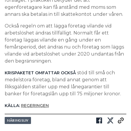
förslaget. I praktiken betyder det att
egenföretagare kan få anstånd med moms som
annars ska betalas in till skattekontot under våren.
Också regeln om att lägga företag vilande vid
arbetslöshet ändras tillfälligt. Normalt får ett
företag läggas vilande en gång under en
femårsperiod, det ändras nu och företag som läggs
vilande vid arbetslöshet under 2020 undantas från
den begränsningen.
stöd till små och
KRISPAKETET OMFATTAR OCKSÅ
medelstora företag, bland annat genom att
Riksgälden ställer upp med lånegarantier till
banker för företagslån upp till 75 miljoner kronor.
KÄLLA:
REGERINGEN
NÄRINGSLIV