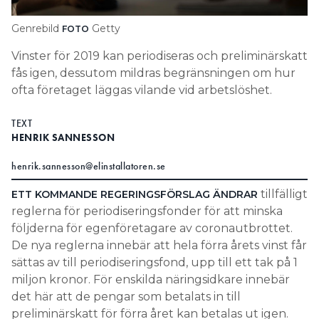
Search for:
Genrebild
Getty
FOTO
Vinster för 2019 kan periodiseras och preliminärskatt
fås igen, dessutom mildras begränsningen om hur
SEARCH
ofta företaget läggas vilande vid arbetslöshet.
TEXT
HENRIK SANNESSON
henrik.sannesson@elinstallatoren.se
tillfälligt
ETT KOMMANDE REGERINGSFÖRSLAG ÄNDRAR
reglerna för periodiseringsfonder för att minska
följderna för egenföretagare av coronautbrottet.
De nya reglerna innebär att hela förra årets vinst får
sättas av till periodiseringsfond, upp till ett tak på 1
miljon kronor. För enskilda näringsidkare innebär
det här att de pengar som betalats in till
preliminärskatt för förra året kan betalas ut igen.