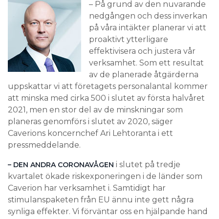
– På grund av den nuvarande
nedgången och dess inverkan
på våra intäkter planerar vi att
proaktivt ytterligare
effektivisera och justera vår
verksamhet. Som ett resultat
av de planerade åtgärderna
uppskattar vi att företagets personalantal kommer
att minska med cirka 500 i slutet av första halvåret
2021, men en stor del av de minskningar som
planeras genomförs i slutet av 2020, säger
Caverions koncernchef Ari Lehtoranta i ett
pressmeddelande.
i slutet på tredje
– DEN ANDRA CORONAVÅGEN
kvartalet ökade riskexponeringen i de länder som
Caverion har verksamhet i. Samtidigt har
stimulanspaketen från EU ännu inte gett några
synliga effekter. Vi förväntar oss en hjälpande hand