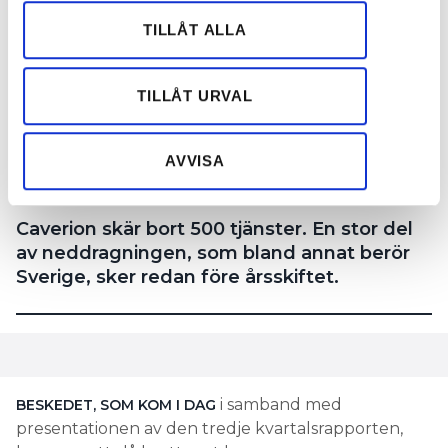
vidarebefordrar även sådana identifierare och annan
TILLÅT ALLA
information från din enhet till de sociala medier och
annons- och analysföretag som vi samarbetar med.
Dessa kan i sin tur kombinera informationen med annan
TILLÅT URVAL
information som du har tillhandahållit eller som de har
samlat in när du har använt deras tjänster.
AVVISA
Caverion skär bort 500 tjänster. En stor del
av neddragningen, som bland annat berör
Sverige, sker redan före årsskiftet.
i samband med
BESKEDET, SOM KOM I DAG
presentationen av den tredje kvartalsrapporten,