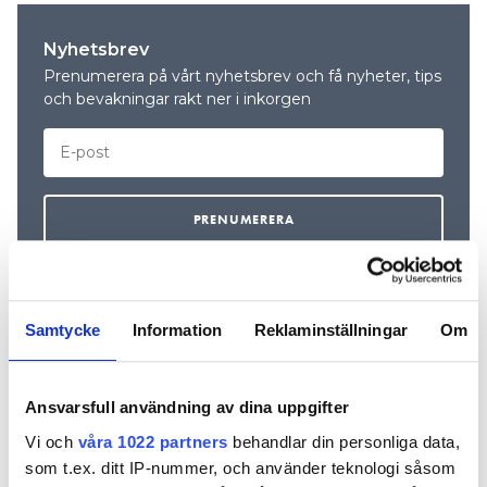
Nyhetsbrev
Prenumerera på vårt nyhetsbrev och få nyheter, tips
och bevakningar rakt ner i inkorgen
Samtycke
Information
Reklaminställningar
Om
REKOMMENDERADE ARTIKLAR
Ansvarsfull användning av dina uppgifter
FÖR PRENU
Vi och
våra 1022 partners
behandlar din personliga data,
som t.ex. ditt IP-nummer, och använder teknologi såsom