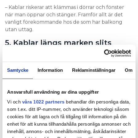
– Kablar riskerar att klämmas i dörrar och fönster
när man öppnar och stänger. Framför allt är det
vanligt förekommande hos de som har balkong
utan uttag.
5. Kablar längs marken slits
sönder av is
– Ligger kablar på marken kommer de att bli
Samtycke
Information
Reklaminställningar
Om
utsatta för snö och regn. Förr eller senare kommer
det bli is och kabeln fastnar i isen, och rycker man i
den kommer den gå sönder.
Ansvarsfull användning av dina uppgifter
– En jul ville en kund till mig ha pynt på en bro över
Vi och
våra 1022 partners
behandlar din personliga data,
en damm och skarvsladden gick under bron i
som t.ex. ditt IP-nummer, och använder teknologi såsom
markhöjd och låg direkt i snöslasket.
cookies för att lagra och få tillgång till information på din
enhet för att kunna tillhandahålla personliga annonser och
6. Rör i marken som blir
innehåll, annons- och innehållsmätning, åskådarinsikter
vattenfyllda