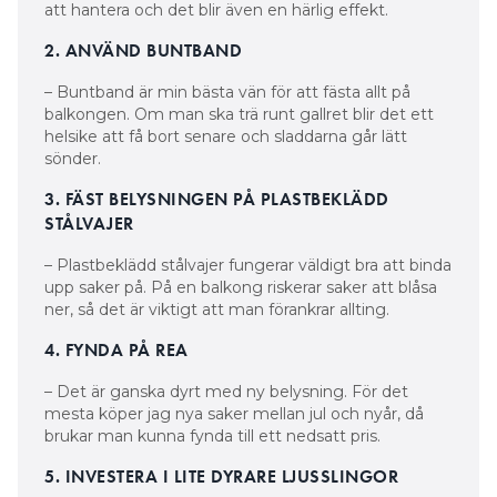
att hantera och det blir även en härlig effekt.
2. ANVÄND BUNTBAND
– Buntband är min bästa vän för att fästa allt på
balkongen. Om man ska trä runt gallret blir det ett
helsike att få bort senare och sladdarna går lätt
sönder.
3. FÄST BELYSNINGEN PÅ PLASTBEKLÄDD
STÅLVAJER
– Plastbeklädd stålvajer fungerar väldigt bra att binda
upp saker på. På en balkong riskerar saker att blåsa
ner, så det är viktigt att man förankrar allting.
4. FYNDA PÅ REA
– Det är ganska dyrt med ny belysning. För det
mesta köper jag nya saker mellan jul och nyår, då
brukar man kunna fynda till ett nedsatt pris.
5. INVESTERA I LITE DYRARE LJUSSLINGOR