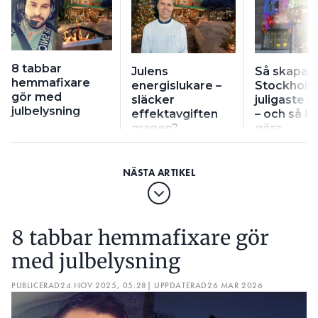
8 tabbar
Julens
Så skapar
hemmafixare
energislukare –
Stockhol
gör med
släcker
juligaste 
julbelysning
effektavgiften
– och så k
granen?
göra
8 tabbar hemmafixare gör
med julbelysning
PUBLICERAD
24 NOV 2025, 05:28
| UPPDATERAD
26 MAR 2026