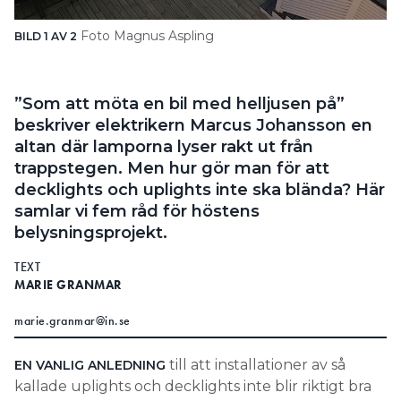
Search for:
Foto Magnus Aspling
BILD 1 AV 2
BI
Da
”Som att möta en bil med helljusen på”
SEARCH
beskriver elektrikern Marcus Johansson en
altan där lamporna lyser rakt ut från
trappstegen. Men hur gör man för att
decklights och uplights inte ska blända? Här
samlar vi fem råd för höstens
belysningsprojekt.
TEXT
MARIE GRANMAR
marie.granmar@in.se
till att installationer av så
EN VANLIG ANLEDNING
kallade uplights och decklights inte blir riktigt bra