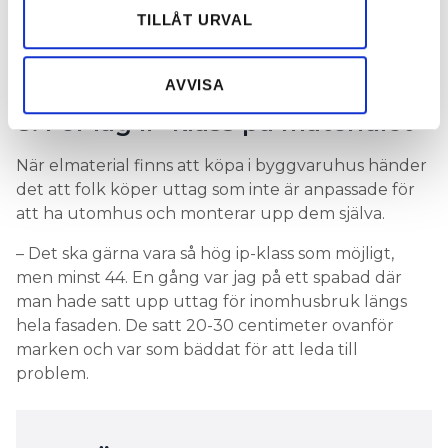
vatten ska komma in.
Dessa kan i sin tur kombinera informationen med annan
TILLÅT URVAL
LÄS OCKSÅ:
information som du har tillhandahållit eller som de har
JULENS ENERGISLUKARE – SLÄCKER EFFEKTAVGIFTEN
samlat in när du har använt deras tjänster.
GRANEN?
AVVISA
8. För låg IP-klass på materialet
När elmaterial finns att köpa i byggvaruhus händer
det att folk köper uttag som inte är anpassade för
att ha utomhus och monterar upp dem själva.
– Det ska gärna vara så hög ip-klass som möjligt,
men minst 44. En gång var jag på ett spabad där
man hade satt upp uttag för inomhusbruk längs
hela fasaden. De satt 20-30 centimeter ovanför
marken och var som bäddat för att leda till
problem.