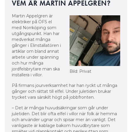
VEM ÄR MARTIN APPELGREN?
Martin Appelgren är
elektriker på ÖFS el
med Norrköping som
utgångspunkt. Han har
medverkat många
gånger i Elinstallatören i
artiklar om bland annat
arbete under spänning
och hur många
jordfelsbrytare man ska
Bild: Privat
installera i villor.
På firmans jourverksamhet har han ryckt ut många
gånger och rättat till elfel. Under juletiden brukar
trycket vara särskilt högt på jobbfronten.
– Det är många huvudsäkringar som går under
juletiden. Det blir ofta elfel i villor när folk är hemma
och använder ugnar och spisar mer än vanligt. Det
vanligaste är kablage bakom huvudbrytare som
smälter vid glappkontakt och perilexuttag som