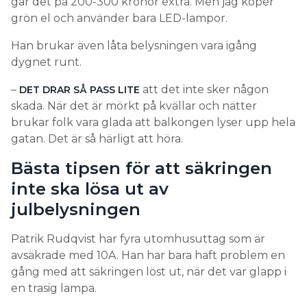
går det på 200-300 kronor extra. Men jag köper
grön el och använder bara LED-lampor.
– Om huset värms upp mest under dagtid när
elpriset ofta är högre kan det vara bra att se över
Han brukar även låta belysningen vara igång
systemet och hitta andra smarta lösningar som styr
dygnet runt.
uppvärmningen till billigare tider på dygnet.
2. LADDA ELBILEN NÄR ELPRISET ÄR SOM LÄGST
–
att det inte sker någon
DET DRAR SÅ
PASS
LITE
skada. När det är mörkt på kvällar och nätter
3. SPRID UT ANVÄNDANDET AV VITVAROR OCH
brukar folk vara glada att balkongen lyser upp hela
APPARATER
gatan. Det är så härligt att höra.
– Dammsug inte samtidigt som ugnen är igång, och
Bästa tipsen för att säkringen
ha inte igång diskmaskinen om någon i hushållet
duschar. Det håller nere effekttopparna
inte ska lösa ut av
julbelysningen
4. BYT UT EVENTUELLA KVARVARANDE
GLÖDLAMPOR TILL LED
Patrik Rudqvist har fyra utomhusuttag som är
avsäkrade med 10A. Han har bara haft problem en
gång med att säkringen löst ut, när det var glapp i
en trasig lampa.