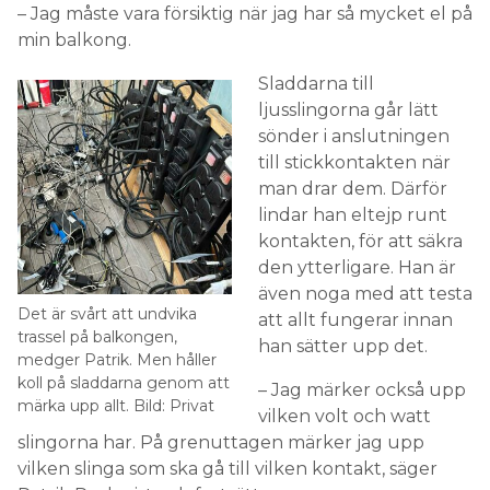
– Jag måste vara försiktig när jag har så mycket el på
min balkong.
Sladdarna till
ljusslingorna går lätt
sönder i anslutningen
till stickkontakten när
man drar dem. Därför
lindar han eltejp runt
kontakten, för att säkra
den ytterligare. Han är
även noga med att testa
Det är svårt att undvika
att allt fungerar innan
trassel på balkongen,
han sätter upp det.
medger Patrik. Men håller
koll på sladdarna genom att
– Jag märker också upp
märka upp allt. Bild: Privat
vilken volt och watt
slingorna har. På grenuttagen märker jag upp
vilken slinga som ska gå till vilken kontakt, säger