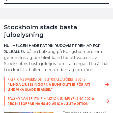
– Det är framför allt uppvärmning som kostar.
Många är säkert hemma mer i jul och duschar
oftare, vilket gör att uppvärmningen av varmvatten
kostar. Vitvaror och köksapparater drar också
Stockholm stads bästa
mycket energi, såsom ugn, spis, dammsugare och
julbelysning
tvättmaskin. Det är dessa saker man borde lägga
fokus på om man är orolig för höga elräkningar.
NU I HELGEN HADE
PATRIK
RUDQVIST PREMIÄR FÖR
på sin balkong på Kungsholmen, som
JULBALLEN
på de
MED EFFEKTTARIFFER BASERAS ELRÄKNINGEN
genom Instagram blivit känd för att vara en av
högsta effekttopparna under månaden. Har man
Stockholms bästa juleljus-föreställningar. I tio år har
igång flera apparater samtidigt, som exempelvis
han kört Julballen, med undantag förra året.
ugnen och tvättmaskinen, och laddar elbilen på
samma gång riskerar man att få en hög effekttopp.
PATRIK MEDVERKADE I ELINSTALLATÖREN 2021:
”LINDA LJUSSLINGORNA RUNT GLITTER FÖR ATT
Bör man hålla sig från att dra igång julbelysningen
UNDVIKA SLADDTRASSEL”
på eftermiddagen?
TOMMY WALLENTINS MÄKTIGA JULBELYSNING 2024:
REGN STOPPAR HANS 50-ÅRIGA JULTRADITION
– Just själva julbelysningen är en liten last och
påverkar inte effekttarifferna så mycket. Utan det