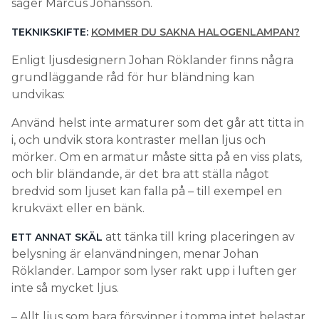
säger Marcus Johansson.
TEKNIKSKIFTE:
KOMMER DU SAKNA HALOGENLAMPAN?
Enligt ljusdesignern Johan Röklander finns några
grundläggande råd för hur bländning kan
undvikas:
Använd helst inte armaturer som det går att titta in
i, och undvik stora kontraster mellan ljus och
mörker. Om en armatur måste sitta på en viss plats,
och blir bländande, är det bra att ställa något
bredvid som ljuset kan falla på – till exempel en
krukväxt eller en bänk.
att tänka till kring placeringen av
ETT ANNAT SKÄL
belysning är elanvändningen, menar Johan
Röklander. Lampor som lyser rakt upp i luften ger
inte så mycket ljus.
– Allt ljus som bara försvinner i tomma intet belastar