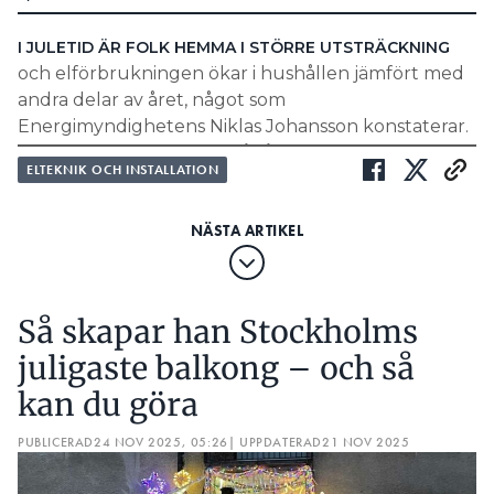
I JULETID ÄR FOLK HEMMA I STÖRRE UTSTRÄCKNING
och elförbrukningen ökar i hushållen jämfört med
andra delar av året, något som
Energimyndighetens Niklas Johansson konstaterar.
Man lagar mer mat, det går åt mer varmvatten till
ELTEKNIK OCH INSTALLATION
duschande och man pyntar sina hus med
julbelysning.
SVERIGES MÄKTIGASTE JULBELYSNING 2024:
REGN STOPPAR HANS 50-ÅRIGA JULTRADITION
JULBALLEN LYSER UPP KUNGSHOLMEN:
Så skapar han Stockholms
SÅ SKAPAR HAN STOCKHOLMS JULIGASTE BALKONG –
OCH SÅ KAN DU GÖRA
juligaste balkong – och så
– Under julen är det extra viktigt att tänka på vad
kan du göra
som drar mest el i hushållet, säger Niklas Larsson.
PUBLICERAD
24 NOV 2025, 05:26
| UPPDATERAD
21 NOV 2025
Innan LED-ljuskällor kom var belysningen en stor
del av kostnaden i elräkningen. I ett mätinstrument