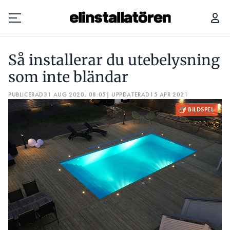
SÅ INSTALLERAR DU UTEBELYSNING SOM INTE BLÄNDAR
8 T
Så installerar du utebelysning
Prenumerera
som inte bländar
PUBLICERAD
Hantera prenumeration
31 AUG 2020, 08:05
| UPPDATERAD
15 APR 2021
Lediga jobb
Annonsera
Läs E-tidningen
Om tidningen
Kontakt
Personuppgifter