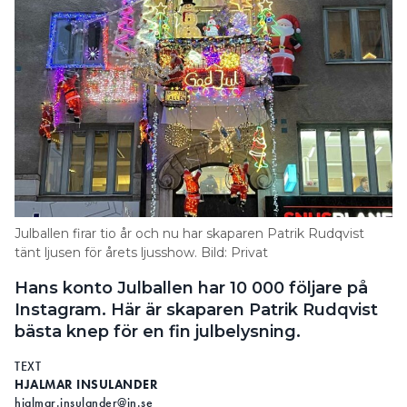
på Energimyndighetens Testlab sitt labb har man
testat att koppla två ljusstakar till samma elmätare,
där ena var kopplad med glödlampor och den
andra med LED.
Tillsammans drog de 22 watt, men släcker man den
med glödlamporna sjunker förbrukningen till
under en watt.
”Just själva julbelysningen är en
liten last och påverkar inte
Julballen firar tio år och nu har skaparen Patrik Rudqvist
tänt ljusen för årets ljusshow. Bild: Privat
effekttarifferna så mycket.”
Hans konto Julballen har 10 000 följare på
Instagram. Här är skaparen Patrik Rudqvist
– Det säger mycket. Belysning generellt är inte den
bästa knep för en fin julbelysning.
stora energislukaren längre. En LED-slinga på 10
watt som lyser åtta timmar per dag kanske kostar
TEXT
en-två kronor per dag, beroende på elpriset, säger
HJALMAR INSULANDER
Niklas Johansson och fortsätter:
hjalmar.insulander@in.se