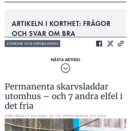
ARTIKELN I KORTHET: FRÅGOR
OCH SVAR OM BRA
INSTALLATIONER UTOMHUS
ELTEKNIK OCH INSTALLATION
1. I VILKET VÄDERSTRECK ÄR MATERIAL MEST
UTSATTA?
2. I VILKA ANDRA DELAR AV VILLANS UTEMILJÖ
ÄR ELMATERIAL UTSATT?
Permanenta skarvsladdar
3. VILKEN HÖJD SKA STRÖMBRYTARE, DOSOR
utomhus – och 7 andra elfel i
OCH UTTAG SITTA PÅ UTOMHUS?
det fria
4. NÄR RÄCKER INTE IP44 UTOMHUS?
PUBLICERAD
29 JUN 2026, 05:19
| UPPDATERAD
26 JUN 2026
5. SKA KABEL GÅ IN OVANIFRÅN ELLER
UNDERIFRÅN I APPARATERNA?