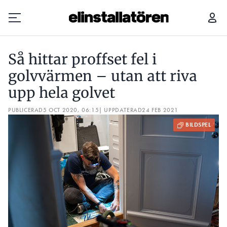
SÅ HITTAR PROFFSET FEL I GOLVVÄRMEN – UTAN ATT RIVA UPP HELA GOLVET
RÄC
Så hittar proffset fel i
Prenumerera
golvvärmen – utan att riva
upp hela golvet
Hantera prenumeration
PUBLICERAD
5 OCT 2020, 06:15
| UPPDATERAD
24 FEB 2021
Lediga jobb
Annonsera
Läs E-tidningen
Om tidningen
Kontakt
Personuppgifter