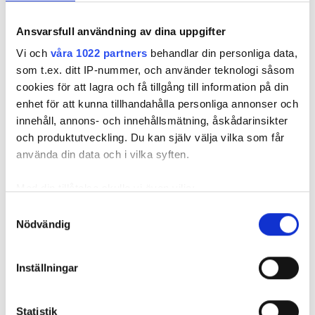
EXEMPEL PÅ METODER FÖR ATT HITTA
Ansvarsfull användning av dina uppgifter
FEL I GOLVVÄRMEN
Vi och
våra 1022 partners
behandlar din personliga data,
Pulsekometer/TDR:
Mäter avstånd till anslutning
som t.ex. ditt IP-nummer, och använder teknologi såsom
eller avbrott. Genom att skicka ut pulser som
reflekteras i kabeln avslöjas impendansförändringar.
cookies för att lagra och få tillgång till information på din
enhet för att kunna tillhandahålla personliga annonser och
Kabelbränning:
Hög spänning skickas genom
innehåll, annons- och innehållsmätning, åskådarinsikter
kabeln, vilket orsakar kortslutning vid felet. Därefter
och produktutveckling. Du kan själv välja vilka som får
görs mätning med värmekamera eller tonsändare.
använda din data och i vilka syften.
Tonsändning:
Vid tonsändning skickas ljud mot
kabeln, ungefär som ett ekolod. Ljudet som
Med din tillåtelse skulle vi även vilja:
reflekteras vid en skada blir svagare eller försvinner.
Samla in information om din geografiska plats
Samtyckesval
Nödvändig
som kan ha en noggrannhet på upp till flera meter
Identifiera din enhet genom att aktivt skanna den
för specifika kännetecken (fingeravtryck)
Inställningar
Ta reda på mer om hur dina personliga uppgifter
behandlas och ställ in dina preferenser i
detaljsektionen
.
ELTEKNIK OCH INSTALLATION
Statistik
Du kan ändra eller dra tillbaka ditt samtycke när som