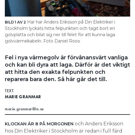
Search for:
Här har Anders Eriksson på Din Elektriker i
BILD 1 AV 2
BI
Stockholm lyckats hitta felpunkten och tagit bort en
gå
golvplatta och bilat sig ner till felet för att kunna laga
ka
SEARCH
golvvärmekabeln. Foto Daniel Roos
mi
Fel i nya värmegolv är förvånansvärt vanliga
och kan bli dyra att laga. Därför är det viktigt
att hitta den exakta felpunkten och
reparera bara den. Så här går det till.
TEXT
MARIE GRANMAR
marie.granmar@in.se
och Anders Eriksson
KLOCKAN ÄR 8 PÅ MORGONEN
hos Din Elektriker i Stockholm är redan i full färd