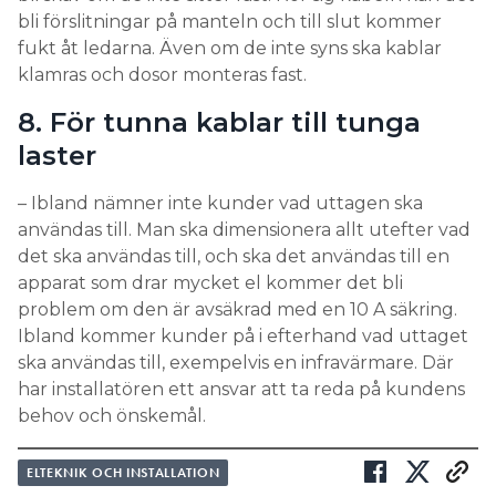
utomhuselen på en egen jordfelsbrytare eller
bli förslitningar på manteln och till slut kommer
personskyddsautomat. Det är inte ett måste, men
fukt åt ledarna. Även om de inte syns ska kablar
det underlättar för felsökning av jordfel och hela
klamras och dosor monteras fast.
huset släcks inte ned om en ett uttag utomhus
8. För tunna kablar till tunga
strular.
laster
9. Ska infravärmen anslutas med
stickpropp eller fastanslutas?
– Ibland nämner inte kunder vad uttagen ska
användas till. Man ska dimensionera allt utefter vad
– För infravärme är stickproppanslutning en sämre
det ska användas till, och ska det användas till en
lösning än att förlägga den fast i en dosa.
apparat som drar mycket el kommer det bli
Stickproppen kan börja glappa med tiden, och
problem om den är avsäkrad med en 10 A säkring.
eftersom det är en stor last kan det bli varmgång
Ibland kommer kunder på i efterhand vad uttaget
och uttaget kan börja brinna. Om man bara
ska användas till, exempelvis en infravärmare. Där
använder infravärmen under sommaren är det
har installatören ett ansvar att ta reda på kundens
smidigt med stickpropp, men annars är det bättre
behov och önskemål.
att fastansluta.
ELTEKNIK OCH INSTALLATION