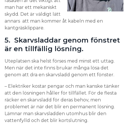
fasaden är det viktigt att
6. När behöver man ett
man har ett mekaniskt
skydd. Det är väldigt lätt
mekaniskt skydd för kablarna?
annars att man kommer åt kabeln med en
kantgräsklippare.
– Under min lärlingstid fick jag lära mig att det ska
sitta mekaniskt skydd från marken upp till minst 50
5. Skarvsladdar genom fönstret
centimeter. Den regeln kör jag efter än idag.
är en tillfällig lösning.
Kabelskydd är rätt snyggt om det går hela vägen
till en apparat, men i vissa fall är det inte
Uteplatsen ska helst förses med minst ett uttag.
nödvändigt. Man kanske spikar kabel på en stående
Men när det inte finns brukar många lösa det
panel eller lockpanel, och där är kabeln
genom att dra en skarvsladd genom ett fönster.
förhållandevis skyddad av att panelen sticker ut
mer än kabeln.
– Elektriker kostar pengar och man kanske tänker
att den lösningen håller för tillfället. För de flesta
7. Hur många uttag ska man ha
räcker en skarvsladd för deras behov, men
till uteplatsen?
problemet är när det blir en permanent lösning.
Lämnar man skarvsladden utomhus blir den
– Allt beror på kundens behov. Idag finns det så
vattenfylld och det blir kortslutning.
mycket som kunder vill ha, man vill kunna ladda