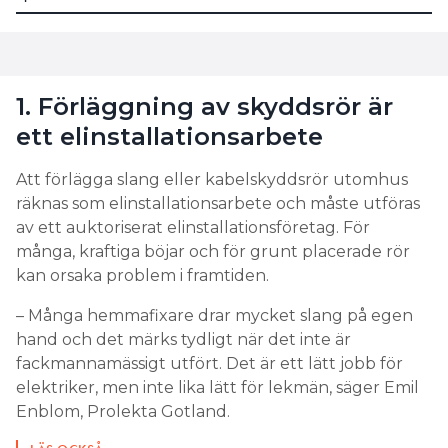
en södervägg.
LÄS OCKSÅ:
PERMANENTA SKARVSLADDAR UTOMHUS – OCH 7
ANDRA ELFEL I DET FRIA
1. Förläggning av skyddsrör är
LÄS OCKSÅ:
ett elinstallationsarbete
GÅ IN MED KABELN GENOM DOSANS OVAN- ELLER
UNDERSIDA?
Att förlägga slang eller kabelskyddsrör utomhus
2. I vilka andra delar av villan är
räknas som elinstallationsarbete och måste utföras
material utsatt?
av ett auktoriserat elinstallationsföretag. För
många, kraftiga böjar och för grunt placerade rör
– Risken för mekanisk skada är större på uppfarter
kan orsaka problem i framtiden.
och andra delar av utemiljön där många rör sig. Här
– Många hemmafixare drar mycket slang på egen
löper kablar och utanpåliggande apparater större
hand och det märks tydligt när det inte är
risk än i mer skyddade miljöer.
fackmannamässigt utfört. Det är ett lätt jobb för
3. Vilken höjd ska strömbrytare,
elektriker, men inte lika lätt för lekmän, säger Emil
Enblom, Prolekta Gotland.
dosor och uttag sitta på?