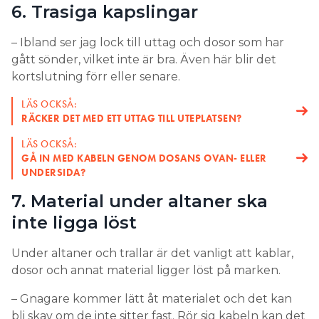
telefonen, ha högtalare, elstartare till grillen och
6. Trasiga kapslingar
infravärme. Minst ett är bra att ha, för att undvika
att dra skarvsladdar inifrån.
– Ibland ser jag lock till uttag och dosor som har
gått sönder, vilket inte är bra. Även här blir det
– Det finns ingen gräns för hur många uttag man
kortslutning förr eller senare.
får ha, bara man delar upp de över tillräckligt
många grupper. Sett till hur mycket man belastar
LÄS OCKSÅ:
en säkring kan man absolut ha för många, men inte
RÄCKER DET MED ETT UTTAG TILL UTEPLATSEN?
sett till kundens behov.
LÄS OCKSÅ:
GÅ IN MED KABELN GENOM DOSANS OVAN- ELLER
LÄS OCKSÅ:
UNDERSIDA?
8 PROFFSTIPS FÖR ATT LYCKAS MED UTEBELYSNINGEN
7. Material under altaner ska
LÄS OCKSÅ:
10 TIPS SOM UNDERLÄTTAR KABELFÖRLÄGGNING I
inte ligga löst
MARK
Under altaner och trallar är det vanligt att kablar,
8. Ska man lägga elen utomhus
dosor och annat material ligger löst på marken.
på en egen jordfelsbrytare?
– Gnagare kommer lätt åt materialet och det kan
– Det är en fördel att lägga grupperna till
bli skav om de inte sitter fast. Rör sig kabeln kan det