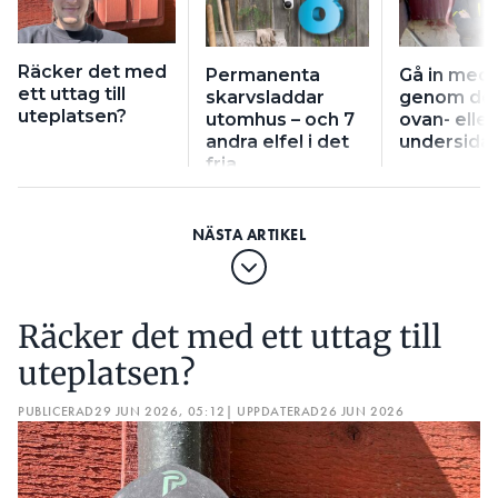
Räcker det med
Permanenta
Gå in med 
ett uttag till
skarvsladdar
genom do
uteplatsen?
utomhus – och 7
ovan- eller
andra elfel i det
undersida
fria
Räcker det med ett uttag till
uteplatsen?
PUBLICERAD
29 JUN 2026, 05:12
| UPPDATERAD
26 JUN 2026