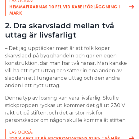
LÄS OCKSÅ:
– Man får anpassa sig till hur kunden vill ha det,
HEMMAFIXARNAS 10 FEL VID KABELFÖRLÄGGNING I
men jag brukar föreslå att strömbrytare ska sitta
MARK
mellan 1 – 1,30 meter. Beroende på vad uttag ska
2. Dra skarvsladd mellan två
användas till brukar jag hålla mig till samma mått
uttag är livsfarligt
som för strömbrytare. Det viktiga är att det ska vara
enkelt för slutkunden att använda apparaterna.
– Det jag upptäcker mest är att folk köper
– När det kommer till dosor brukar jag förhålla mig
skarvsladd på bygghandeln och gör en egen
till takfoten, och de får gärna vara i samma färg.
konstruktion, där man har två hanar. Man kanske
Dosor ska sitta så estetiskt tilltalande som möjligt.
vill ha ett nytt uttag och sätter in ena änden av
Under en takfot skyddas dosan från solljus och
sladden i ett fungerande uttag och den andra
regn.
änden i ett nytt uttag.
4. När räcker inte IP44?
Denna typ av lösning kan vara livsfarlig. Skulle
stickproppen ryckas ut kommer det gå ut 230 V
– Jag skulle säga att IP44 inte räcker i miljöer där
rakt ut på stiften, och det är stor risk för
vatten sprutas rakt på materialet, där man kanske
personskador om någon skulle komma åt stiften.
tvättar fasaden eller avsiktligt sprutar vatten på
LÄS OCKSÅ:
materialet. Om det bara är regn har jag inte sett
230 V RAKT UT PÅ STICKKONTAKTENS STIFT: ”SÅ HÄR