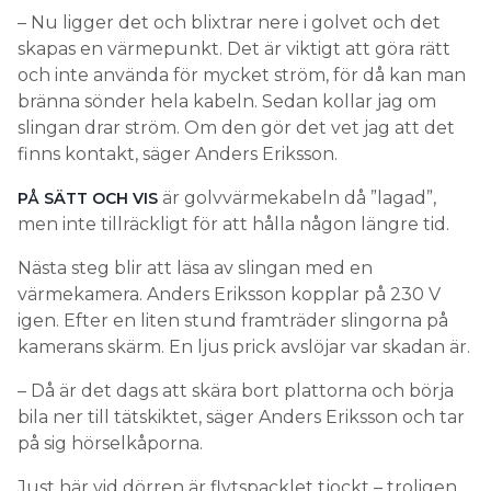
– Nu ligger det och blixtrar nere i golvet och det
skapas en värmepunkt. Det är viktigt att göra rätt
och inte använda för mycket ström, för då kan man
bränna sönder hela kabeln. Sedan kollar jag om
slingan drar ström. Om den gör det vet jag att det
finns kontakt, säger Anders Eriksson.
är golvvärmekabeln då ”lagad”,
PÅ SÄTT OCH VIS
men inte tillräckligt för att hålla någon längre tid.
Nästa steg blir att läsa av slingan med en
värmekamera. Anders Eriksson kopplar på 230 V
igen. Efter en liten stund framträder slingorna på
kamerans skärm. En ljus prick avslöjar var skadan är.
– Då är det dags att skära bort plattorna och börja
bila ner till tätskiktet, säger Anders Eriksson och tar
på sig hörselkåporna.
Just här vid dörren är flytspacklet tjockt – troligen