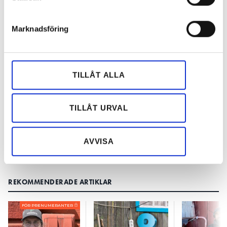
helst från cookie-förklaringen.
Nyhetsbrev
Marknadsföring
Vi använder enhetsidentifierare för att anpassa innehållet
Prenumerera på vårt nyhetsbrev och få nyheter, tips
och annonserna till användarna, tillhandahålla funktioner
och bevakningar rakt ner i inkorgen
för sociala medier och analysera vår trafik. Vi
vidarebefordrar även sådana identifierare och annan
TILLÅT ALLA
information från din enhet till de sociala medier och
annons- och analysföretag som vi samarbetar med.
Dessa kan i sin tur kombinera informationen med annan
TILLÅT URVAL
information som du har tillhandahållit eller som de har
samlat in när du har använt deras tjänster.
AVVISA
REKOMMENDERADE ARTIKLAR
FÖR PRENUMERANTER