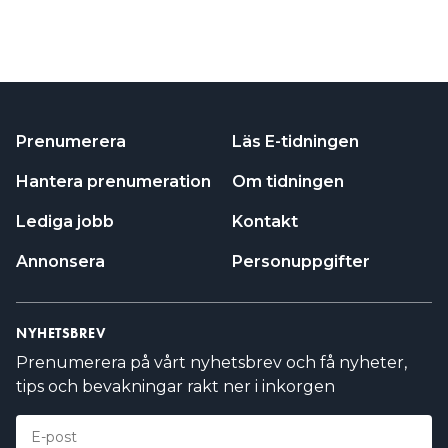
ELEKTRIKERN I ARTIKELN
Emil Enblom är anställd elinstallatör på Prolekta
Gotland, ett elinstallationsföretag som har funnits i
20 år och har 15 anställda. Han har arbetat som
elektriker i sju år och har tidigare varit anställd på NJ
Prenumerera
Läs E-tidningen
Elinstallationer. På jobbet gör han allt möjligt inom
elektrikeryrket, men har en förkärlek för att spika
Hantera prenumeration
Om tidningen
kulo.
MÖT EMIL ENBLOM:
Lediga jobb
Kontakt
DET VÄRSTA HAN SETT: ”ELCENTRALEN VAR
BARA SYDD MED GUL RQ”
Annonsera
Personuppgifter
Han har medverkat i Elinstallatören ett flertal
gånger, i bland annat artiklar om kopplingsdosor och
NYHETSBREV
märkliga centralplaceringar. Han är dessutom
populär på Tiktok, där han driver ett konto under
Prenumerera på vårt nyhetsbrev och få nyheter,
namnet ”El.emiil” med 2 200 följare.
tips och bevakningar rakt ner i inkorgen