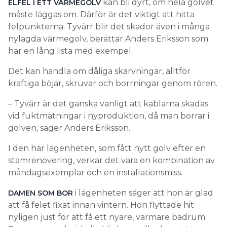
kan bli dyrt, om hela golvet
ELFEL I ETT VÄRMEGOLV
måste läggas om. Därför är det viktigt att hitta
felpunkterna. Tyvärr blir det skador även i många
nylagda värmegolv, berättar Anders Eriksson som
har en lång lista med exempel.
Det kan handla om dåliga skarvningar, alltför
kraftiga böjar, skruvar och borrningar genom rören.
– Tyvärr är det ganska vanligt att kablarna skadas
vid fuktmätningar i nyproduktion, då man borrar i
golven, säger Anders Eriksson.
I den här lägenheten, som fått nytt golv efter en
stamrenovering, verkar det vara en kombination av
måndagsexemplar och en installationsmiss.
i lägenheten säger att hon är glad
DAMEN SOM BOR
att få felet fixat innan vintern. Hon flyttade hit
nyligen just för att få ett nyare, varmare badrum.