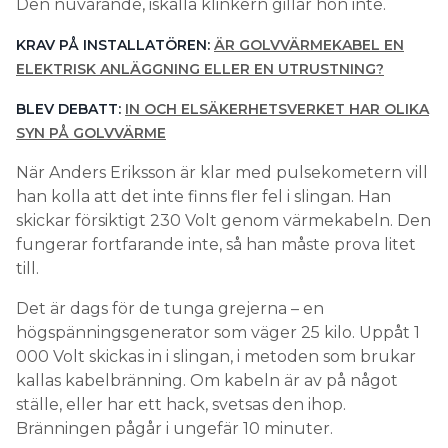
Den nuvarande, iskalla klinkern gillar hon inte.
KRAV PÅ INSTALLATÖREN:
ÄR GOLVVÄRMEKABEL EN
ELEKTRISK ANLÄGGNING ELLER EN UTRUSTNING?
BLEV DEBATT:
IN OCH ELSÄKERHETSVERKET HAR OLIKA
SYN PÅ GOLVVÄRME
När Anders Eriksson är klar med pulsekometern vill
han kolla att det inte finns fler fel i slingan. Han
skickar försiktigt 230 Volt genom värmekabeln. Den
fungerar fortfarande inte, så han måste prova litet
till.
Det är dags för de tunga grejerna – en
högspänningsgenerator som väger 25 kilo. Uppåt 1
000 Volt skickas in i slingan, i metoden som brukar
kallas kabelbränning. Om kabeln är av på något
ställe, eller har ett hack, svetsas den ihop.
Bränningen pågår i ungefär 10 minuter.