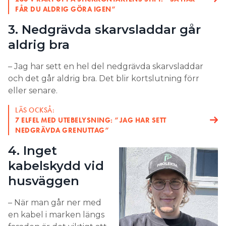
problem med IP44.
FÅR DU ALDRIG GÖRA IGEN”
5. Ska man gå in med kabeln
3. Nedgrävda skarvsladdar går
ovanifrån eller underifrån
aldrig bra
apparaterna?
– Jag har sett en hel del nedgrävda skarvsladdar
– När jag kan och har möjlighet går jag alltid in med
och det går aldrig bra. Det blir kortslutning förr
kabeln underifrån, eftersom det tar bort risken att
eller senare.
fukt samlas i dosan. Men man har hamnat i
LÄS OCKSÅ:
situationer där det inte går på grund av brist på
7 ELFEL MED UTEBELYSNING: ”JAG HAR SETT
utrymme.
NEDGRÄVDA GRENUTTAG”
– Jag har gått in med kabeln ovanifrån ett flertal
4. Inget
gånger, men som tur är finns det bra tätningar och
kabelskydd vid
dräneringshål i apparaterna. Jag ser även till att
husväggen
trycka in kabeln lite extra och sedan dra ut den lite,
för att tätningen ska bli som en pyramid och vattnet
– När man går ner med
rinner bort. Annars blir tätningen som en skål där
en kabel i marken längs
vatten och damm samlas.